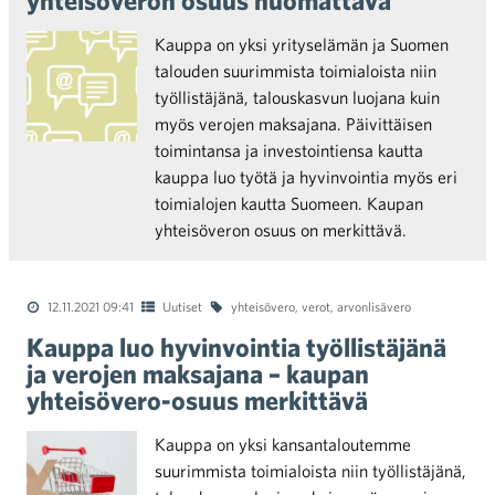
yhteisöveron osuus huomattava
Kauppa on yksi yrityselämän ja Suomen
talouden suurimmista toimialoista niin
työllistäjänä, talouskasvun luojana kuin
myös verojen maksajana. Päivittäisen
toimintansa ja investointiensa kautta
kauppa luo työtä ja hyvinvointia myös eri
toimialojen kautta Suomeen. Kaupan
yhteisöveron osuus on merkittävä.
12.11.2021 09:41
Uutiset
yhteisövero
,
verot
,
arvonlisävero
Kauppa luo hyvinvointia työllistäjänä
ja verojen maksajana – kaupan
yhteisövero-osuus merkittävä
Kauppa on yksi kansantaloutemme
suurimmista toimialoista niin työllistäjänä,