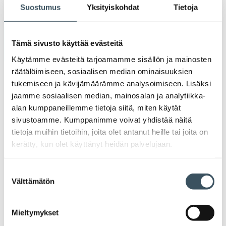
Suostumus
Yksityiskohdat
Tietoja
toi
Arkistot
Tämä sivusto käyttää evästeitä
Käytämme evästeitä tarjoamamme sisällön ja mainosten
räätälöimiseen, sosiaalisen median ominaisuuksien
2026
Ava
tukemiseen ja kävijämäärämme analysoimiseen. Lisäksi
valik
jaamme sosiaalisen median, mainosalan ja analytiikka-
2025
alan kumppaneillemme tietoja siitä, miten käytät
Ava
valik
sivustoamme. Kumppanimme voivat yhdistää näitä
2024
tietoja muihin tietoihin, joita olet antanut heille tai joita on
Ava
valik
kerätty, kun olet käyttänyt heidän palvelujaan.
2023
Ava
valik
Suostumuksen
2022
Välttämätön
valinta
Ava
valik
2021
Ava
Mieltymykset
valik