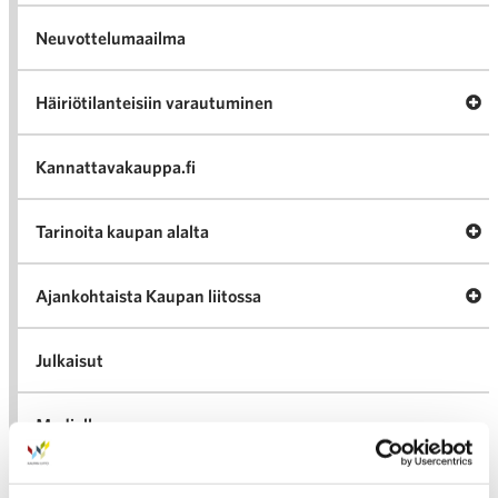
Neuvottelumaailma
Av
Häiriötilanteisiin varautuminen
Häir
va
Kannattavakauppa.fi
A
Tarinoita kaupan alalta
val
Tari
ka
Ava
Ajankohtaista Kaupan liitossa
al
Ajan
K
l
Julkaisut
Medialle
Ava
Seuraa toimintaamme