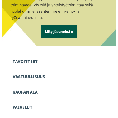
toimintaedellytyksiä ja yhteistyötoimintaa sekä
huolehdimme jäsentemme elinkeino- ja
työnantajaeduista.
Liity jäseneksi »
TAVOITTEET
VASTUULLISUUS
KAUPAN ALA
PALVELUT