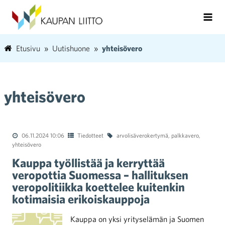
Etusivu
Uutishuone
yhteisövero
yhteisövero
06.11.2024 10:06
Tiedotteet
arvolisäverokertymä
,
palkkavero
,
yhteisövero
Kauppa työllistää ja kerryttää
veropottia Suomessa – hallituksen
veropolitiikka koettelee kuitenkin
kotimaisia erikoiskauppoja
Kauppa on yksi yrityselämän ja Suomen