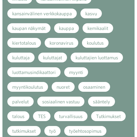
kansainvälinen verkkokauppa
kasvu
kaupan näkymät
kauppa
kemikaalit
kiertotalous
koronavirus
koulutus
kuluttaja
kuluttajat
kuluttajien luottamus
luottamusindikaattori
myynti
myyntikoulutus
nuoret
osaaminen
palvelut
sosiaalinen vastuu
sääntely
talous
TES
turvallisuus
Tutkimukset
tutkimukset
työ
työehtosopimus