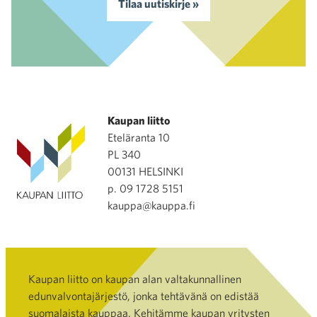
Tilaa uutiskirje »
Kaupan liitto
Eteläranta 10
PL 340
00131 HELSINKI
p. 09 1728 5151
kauppa@kauppa.fi
Kaupan liitto on kaupan alan valtakunnallinen
edunvalvontajärjestö, jonka tehtävänä on edistää
suomalaista kauppaa. Kehitämme kaupan yritysten