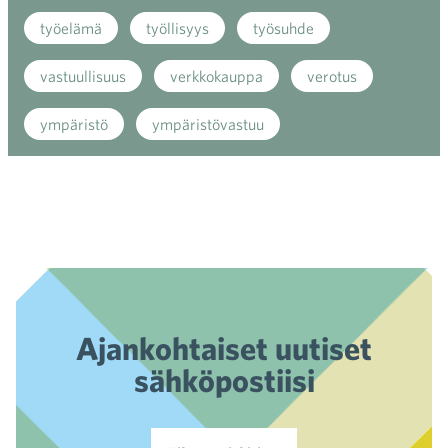
työelämä
työllisyys
työsuhde
vastuullisuus
verkkokauppa
verotus
ympäristö
ympäristövastuu
Ajankohtaiset uutiset
sähköpostiisi