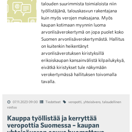
talouden suurimmista toimialoista niin
työllistäjänä, talouskasvun rakentajana
kuin myös verojen maksajana. Myös
kaupan kotimaan myynnin luoma
arvonlisäverokertymä on jopa puolet koko
Suomen arvonlisäverokertymästä. Hallitus
on kuitenkin heikentänyt
arvonlisäverotuksen kiristyksillä
erikoiskaupan kansainvälistä kilpailukykyä,
eivätkä kiristykset tule näkymään
verokertymässä hallituksen toivomalla
tavalla.
07.11.2023 09:00
Tiedotteet
veropotti
,
yhteisövero
,
taloudellinen
vastuu
Kauppa työllistää ja kerryttää
veropottia Suomessa – kaupan