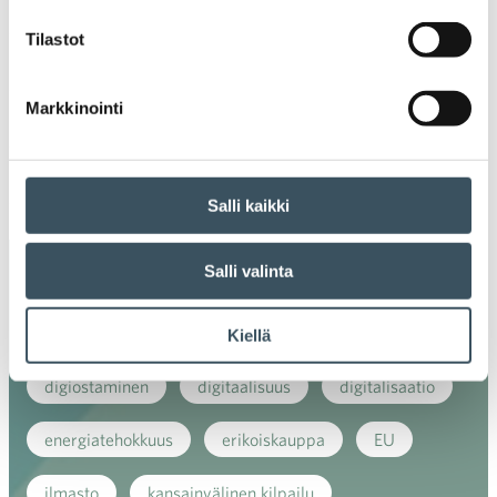
2020
Ava
Tilastot
valik
2019
Ava
valik
Markkinointi
2018
Ava
valik
2017
Ava
Salli kaikki
valik
Salli valinta
Avainsanat
alv
arvonlisävero
digikauppa
Kiellä
digiostaminen
digitaalisuus
digitalisaatio
energiatehokkuus
erikoiskauppa
EU
ilmasto
kansainvälinen kilpailu