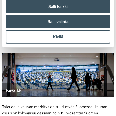
Eurooppa
Salli kaikki
Kaupan ala tarjoaa Euroopan unionin alueella noin 29 miljoona
Salli valinta
työpaikkaa, eli joka seitsemäs eurooppalainen on alalla töissä.
Kauppa muodostaa kymmenen prosenttia koko EU:n
bruttokansantuotteesta. Kaupan alan menestys onkin
Kiellä
keskeistä koko EU:n hyvinvoinnille myös tulevaisuudessa.
Kuva: EP
Taloudelle kaupan merkitys on suuri myös Suomessa: kaupan
osuus on kokonaisuudessaan noin 15 prosenttia Suomen