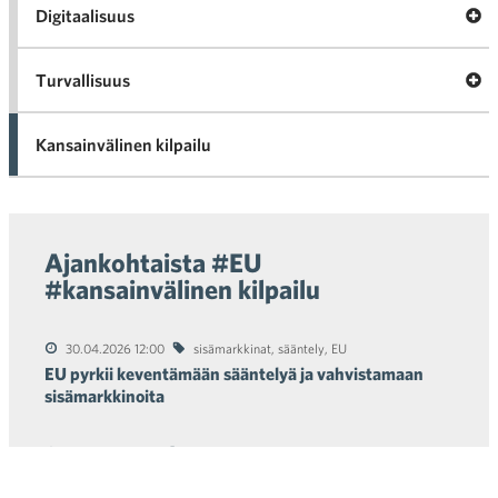
Ava
Digitaalisuus
Digi
Turvallisuus
v
Turv
Kansainvälinen kilpailu
Ajankohtaista #EU
#kansainvälinen kilpailu
30.04.2026 12:00
sisämarkkinat
,
sääntely
,
EU
EU pyrkii keventämään sääntelyä ja vahvistamaan
sisämarkkinoita
08.04.2026 12:15
kauppapolitiikka
,
kauppa
Ilman tuontia ei ole vientiä, kauppapolitiikalla on