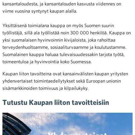
kansantaloudesta, ja kansantalouden kasvusta viidennes on
viime vuosina syntynyt kaupan alalla.
Yksittäisenä toimialana kauppa on myös Suomen suurin
työllistäjä, sillä ala työllistää noin 300 000 henkilöä. Kauppa on
yksi suomalaisen hyvinvoinnin kivijaloista, joka rahoittaa
terveydenhuoltoamme, sosiaaliturvaamme ja koulutustamme.
Suomalainen kauppa haluaa tulevaisuudessakin tarjota työtä,
toimeentuloa ja hyvinvointia koko Suomessa.
Kaupan liiton tavoitteina ovat kansainvälisten kaupan yritysten
yhdenvertaiset toimintaedellytykset sekä Euroopan unionin
sisämarkkinoiden toimivuus ja kilpailukyky.
Tutustu Kaupan liiton tavoitteisiin