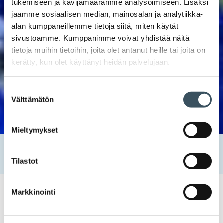
tukemiseen ja kävijämäärämme analysoimiseen. Lisäksi
jaamme sosiaalisen median, mainosalan ja analytiikka-
alan kumppaneillemme tietoja siitä, miten käytät
sivustoamme. Kumppanimme voivat yhdistää näitä
tietoja muihin tietoihin, joita olet antanut heille tai joita on
kerätty, kun olet käyttänyt heidän palvelujaan.
Suostumuksen
Välttämätön
valinta
Mieltymykset
Etusivu
Kaupan ala
Kansainvälinen kilpailu
Menestyvä kauppa, hyvinvoiva Eurooppa
Tilastot
Markkinointi
Menestyvä kauppa, hyvinvoiva