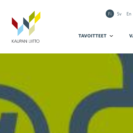
Fi
Sv
En
TAVOITTEET
Alavalikko k
V