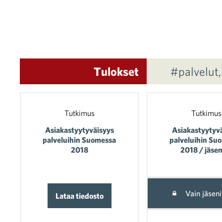
Tulokset
#palvelut
Tutkimus
Tutkimus
Asiakastyytyväisyys
Asiakastyytyv
palveluihin Suomessa
palveluihin Su
2018
2018 / jäsen
Vain jäseni
Lataa tiedosto