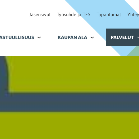
Jäsensivut
Työsuhde ja TES
Tapahtumat
Yhtey
ohteelle Tavoitteet
ASTUULLISUUS
Alavalikko kohteelle Vastuullisuus
KAUPAN ALA
Alavalikko kohteelle K
PALVELUT
A