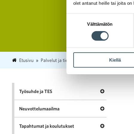
olet antanut heille tai joita o
Suostumuksen
Välttämätön
valinta
Kiellä
Etusivu
Palvelut ja tietopankki
Tietopankki
Avaa valikko T
Työsuhde ja TES
Avaa valikko N
Neuvottelumaailma
Avaa valikko Ta
Tapahtumat ja koulutukset