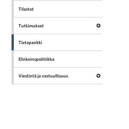
Tilastot
Avaa valikko Tu
Tutkimukset
Tietopankki
Elinkeinopolitiikka
Avaa valikko Vie
Viestintä ja vastuullisuus