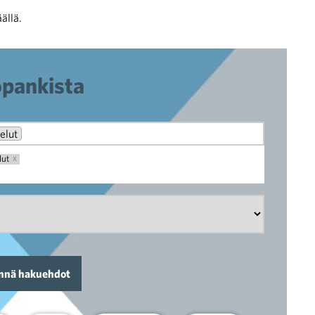
ällä.
opankista
elut
lut
X
nnä hakuehdot