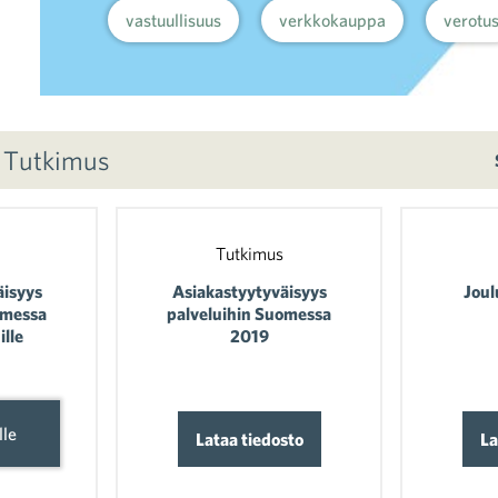
vastuullisuus
verkkokauppa
verotu
, Tutkimus
Tutkimus
äisyys
Asiakastyytyväisyys
Jou
omessa
palveluihin Suomessa
ille
2019
lle
Lataa tiedosto
La