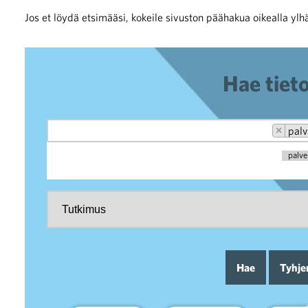
Jos et löydä etsimääsi, kokeile sivuston päähakua oikealla ylhä
tkimukset
Hae tiet
×
palv
palve
stintä ja vastuullisuus
Hae
Tyhje