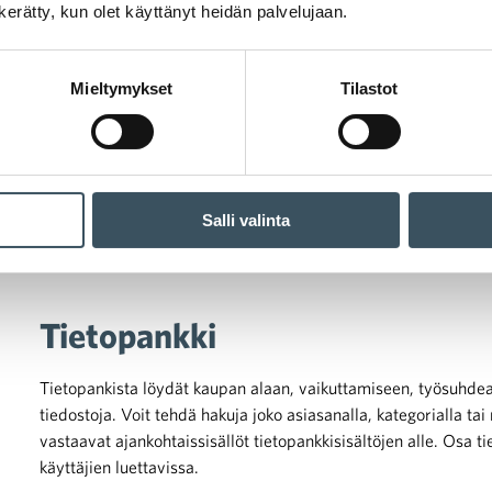
n kerätty, kun olet käyttänyt heidän palvelujaan.
Mieltymykset
Tilastot
Salli valinta
Tietopankki
yösuhde ja TES
Tietopankista löydät kaupan alaan, vaikuttamiseen, työsuhdeasio
euvottelumaailma
tiedostoja. Voit tehdä hakuja joko asiasanalla, kategorialla 
vastaavat ajankohtaissisällöt tietopankkisisältöjen alle. Osa ti
pahtumat ja koulutukset
käyttäjien luettavissa.