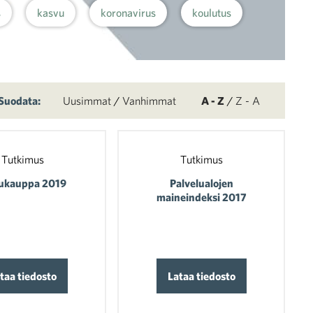
s
kasvu
koronavirus
koulutus
Suodata:
Uusimmat
/
Vanhimmat
A - Z
/
Z - A
Tutkimus
Tutkimus
lukauppa 2019
Palvelualojen
maineindeksi 2017
taa tiedosto
Lataa tiedosto