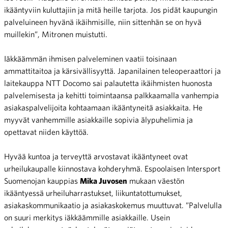
ikääntyviin kuluttajiin ja mitä heille tarjota. Jos pidät kaupungin
palveluineen hyvänä ikäihmisille, niin sittenhän se on hyvä
muillekin”, Mitronen muistutti.
Iäkkäämmän ihmisen palveleminen vaatii toisinaan
ammattitaitoa ja kärsivällisyyttä. Japanilainen teleoperaattori ja
laitekauppa NTT Docomo sai palautetta ikäihmisten huonosta
palvelemisesta ja kehitti toimintaansa palkkaamalla vanhempia
asiakaspalvelijoita kohtaamaan ikääntyneitä asiakkaita. He
myyvät vanhemmille asiakkaille sopivia älypuhelimia ja
opettavat niiden käyttöä.
Hyvää kuntoa ja terveyttä arvostavat ikääntyneet ovat
urheilukaupalle kiinnostava kohderyhmä. Espoolaisen Intersport
Suomenojan kauppias
Mika Juvosen
mukaan väestön
ikääntyessä urheiluharrastukset, liikuntatottumukset,
asiakaskommunikaatio ja asiakaskokemus muuttuvat. ”Palvelulla
on suuri merkitys iäkkäämmille asiakkaille. Usein