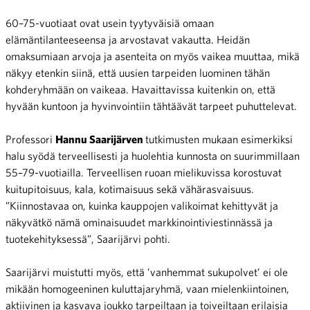
60–75-vuotiaat ovat usein tyytyväisiä omaan
elämäntilanteeseensa ja arvostavat vakautta. Heidän
omaksumiaan arvoja ja asenteita on myös vaikea muuttaa, mikä
näkyy etenkin siinä, että uusien tarpeiden luominen tähän
kohderyhmään on vaikeaa. Havaittavissa kuitenkin on, että
hyvään kuntoon ja hyvinvointiin tähtäävät tarpeet puhuttelevat.
Professori
Hannu Saarijärven
tutkimusten mukaan esimerkiksi
halu syödä terveellisesti ja huolehtia kunnosta on suurimmillaan
55–79-vuotiailla. Terveellisen ruoan mielikuvissa korostuvat
kuitupitoisuus, kala, kotimaisuus sekä vähärasvaisuus.
”Kiinnostavaa on, kuinka kauppojen valikoimat kehittyvät ja
näkyvätkö nämä ominaisuudet markkinointiviestinnässä ja
tuotekehityksessä”, Saarijärvi pohti.
Saarijärvi muistutti myös, että ’vanhemmat sukupolvet’ ei ole
mikään homogeeninen kuluttajaryhmä, vaan mielenkiintoinen,
aktiivinen ja kasvava joukko tarpeiltaan ja toiveiltaan erilaisia