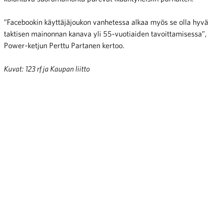
”Facebookin käyttäjäjoukon vanhetessa alkaa myös se olla hyvä
taktisen mainonnan kanava yli 55-vuotiaiden tavoittamisessa”,
Power-ketjun Perttu Partanen kertoo.
Kuvat: 123 rf ja Kaupan liitto
Jaa:
Brexit toteutuu tänään –
Tietoisku: Millainen on
Artikkelien selaus
siirtymäkausi jatkuu kuluvan
ikääntyvä asiakas nyt ja
vuoden loppuun
huomenna?