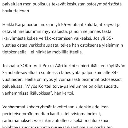
palvelujen monipuolisuus tekevät keskustan ostosympäristöstä
houkuttelevan.
Heikki Karjaluodon mukaan yli 55-vuotiaat kuluttajat käyvät ja
ostavat mieluummin myymälöistä, ja noin neljännes tästä
ikäryhmästä kokee verkko-ostamisen vaikeaksi. Jos yli 55-
vuotias ostaa verkkokaupasta, tekee hän ostoksensa yleisimmin
tietokoneella – ei niinkään mobiililaitteella.
Toisaalta SOK:n Veli-Pekka Ääri kertoi seniori-ikäisten käyttävän
S-mobiili-sovellusta suhteessa lähes yhtä paljon kuin alle 34-
vuotiaiden. Heillä on myös ylivoimaisesti pisimmät ostosessiot
palvelussa. ”Myös Korttelitoive-palvelumme on ollut suosittu
vanhemmissa ikäluokissa”, hän kertoi.
Vanhemmat kohderyhmät tavoitetaan kutenkin edelleen
perinteisemmän median kautta. Televisiomainokset,
radiomainokset, varsinkin autoillessa sekä postiluukkuun
kolahtava suoramainonta purevat ikääntyneisiin parhaiten.