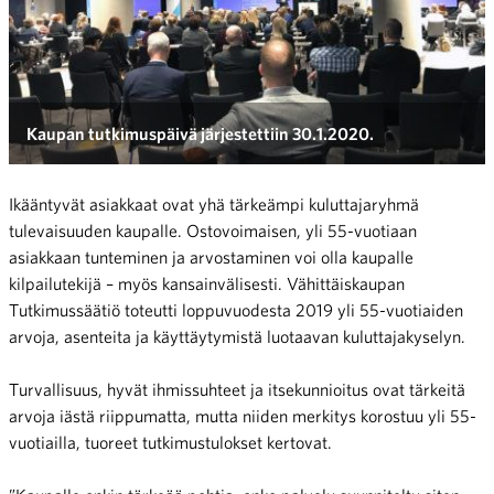
Kaupan tutkimuspäivä järjestettiin 30.1.2020.
Ikääntyvät asiakkaat ovat yhä tärkeämpi kuluttajaryhmä
tulevaisuuden kaupalle. Ostovoimaisen, yli 55-vuotiaan
asiakkaan tunteminen ja arvostaminen voi olla kaupalle
kilpailutekijä – myös kansainvälisesti. Vähittäiskaupan
Tutkimussäätiö toteutti loppuvuodesta 2019 yli 55-vuotiaiden
arvoja, asenteita ja käyttäytymistä luotaavan kuluttajakyselyn.
Turvallisuus, hyvät ihmissuhteet ja itsekunnioitus ovat tärkeitä
arvoja iästä riippumatta, mutta niiden merkitys korostuu yli 55-
vuotiailla, tuoreet tutkimustulokset kertovat.