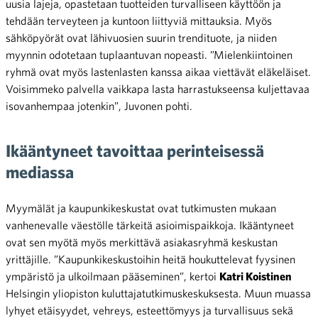
uusia lajeja, opastetaan tuotteiden turvalliseen käyttöön ja
tehdään terveyteen ja kuntoon liittyviä mittauksia. Myös
sähköpyörät ovat lähivuosien suurin trendituote, ja niiden
myynnin odotetaan tuplaantuvan nopeasti. ”Mielenkiintoinen
ryhmä ovat myös lastenlasten kanssa aikaa viettävät eläkeläiset.
Voisimmeko palvella vaikkapa lasta harrastukseensa kuljettavaa
isovanhempaa jotenkin”, Juvonen pohti.
Ikääntyneet tavoittaa perinteisessä
mediassa
Myymälät ja kaupunkikeskustat ovat tutkimusten mukaan
vanhenevalle väestölle tärkeitä asioimispaikkoja. Ikääntyneet
ovat sen myötä myös merkittävä asiakasryhmä keskustan
yrittäjille. ”Kaupunkikeskustoihin heitä houkuttelevat fyysinen
ympäristö ja ulkoilmaan pääseminen”, kertoi
Katri Koistinen
Helsingin yliopiston kuluttajatutkimuskeskuksesta. Muun muassa
lyhyet etäisyydet, vehreys, esteettömyys ja turvallisuus sekä