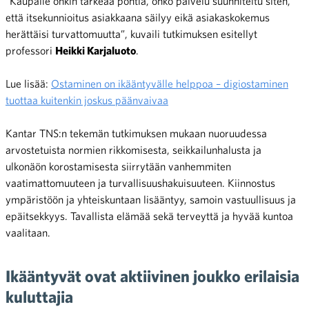
”Kaupalle onkin tärkeää pohtia, onko palvelu suunniteltu siten,
että itsekunnioitus asiakkaana säilyy eikä asiakaskokemus
herättäisi turvattomuutta”, kuvaili tutkimuksen esitellyt
professori
Heikki Karjaluoto
.
Lue lisää:
Ostaminen on ikääntyvälle helppoa – digiostaminen
tuottaa kuitenkin joskus päänvaivaa
Kantar TNS:n tekemän tutkimuksen mukaan nuoruudessa
arvostetuista normien rikkomisesta, seikkailunhalusta ja
ulkonäön korostamisesta siirrytään vanhemmiten
vaatimattomuuteen ja turvallisuushakuisuuteen. Kiinnostus
ympäristöön ja yhteiskuntaan lisääntyy, samoin vastuullisuus ja
epäitsekkyys. Tavallista elämää sekä terveyttä ja hyvää kuntoa
vaalitaan.
Ikääntyvät ovat aktiivinen joukko erilaisia
kuluttajia