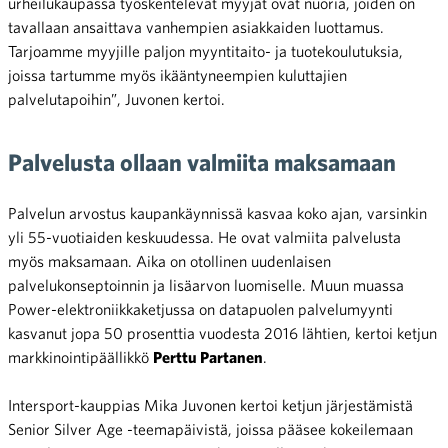
urheilukaupassa työskentelevät myyjät ovat nuoria, joiden on
tavallaan ansaittava vanhempien asiakkaiden luottamus.
Tarjoamme myyjille paljon myyntitaito- ja tuotekoulutuksia,
joissa tartumme myös ikääntyneempien kuluttajien
palvelutapoihin”, Juvonen kertoi.
Palvelusta ollaan valmiita maksamaan
Palvelun arvostus kaupankäynnissä kasvaa koko ajan, varsinkin
yli 55-vuotiaiden keskuudessa. He ovat valmiita palvelusta
myös maksamaan. Aika on otollinen uudenlaisen
palvelukonseptoinnin ja lisäarvon luomiselle. Muun muassa
Power-elektroniikkaketjussa on datapuolen palvelumyynti
kasvanut jopa 50 prosenttia vuodesta 2016 lähtien, kertoi ketjun
markkinointipäällikkö
Perttu Partanen
.
Intersport-kauppias Mika Juvonen kertoi ketjun järjestämistä
Senior Silver Age -teemapäivistä, joissa pääsee kokeilemaan