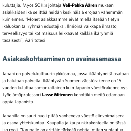
kuluttajia. Myös SOK:n johtaja
Veli-Pekka Äären
mukaan
asiakkaiden ikä selittää heidän keskinäisiä erojaan vähemmän
kuin ennen. ”Monet asiakkaamme eivät miellä itseään tietyn
ikäluokan tai ryhmän edustajiksi. Ilmiöinä vaikkapa ilmasto,
terveellisyys tai kotimaisuus leikkaavat kaikkia ikäryhmiä
tasaisesti”, Ääri totesi
Asiakaskohtaaminen on avainasemassa
Japani on palvelukulttuurin ykkösmaa, jossa ikääntyneitä osataan
ja halutaan palvella. Ikääntyvän Suomen väestörakenne on 15
vuoden kuluttua samankaltainen kuin Japanin väestörakenne nyt.
Työelämäprofessori
Lasse Mitronen
kehottikin meitä ottamaan
oppia Japanista.
Japanilla on suuri huoli pitää vanheneva väestö elinvoimaisena
ja osana yhteiskuntaa. Kaupalla ja kaupunkirakenteella on tässä
iso rooli. ”Kaupalle on erittäin tärkeää pohtia, miten suhtautua