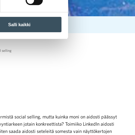
Salli kaikki
l selling
mistä social selling, mutta kuinka moni on aidosti päässyt
tiarkeen jotain konkreettista? Toimiiko LinkedIn aidosti
miten saada aidosti seteleitä somesta vain näyttökertojen