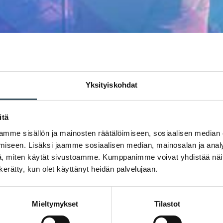
Yksityiskohdat
itä
mme sisällön ja mainosten räätälöimiseen, sosiaalisen median
iseen. Lisäksi jaamme sosiaalisen median, mainosalan ja analy
, miten käytät sivustoamme. Kumppanimme voivat yhdistää näitä t
n kerätty, kun olet käyttänyt heidän palvelujaan.
Mieltymykset
Tilastot