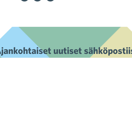
jankohtaiset uutiset sähköpostii
Tilaa uutiskirje »
Kaupan liitto on kaupan alan valtakunnallinen
edunvalvontajärjestö, jonka tehtävänä on edistää