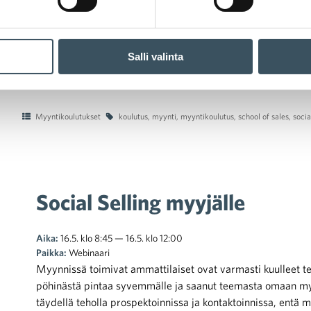
Salli valinta
Myyntikoulutukset
koulutus
,
myynti
,
myyntikoulutus
,
school of sales
,
socia
Social Selling myyjälle
Aika:
16.5. klo 8:45 — 16.5. klo 12:00
Paikka:
Webinaari
Myynnissä toimivat ammattilaiset ovat varmasti kuulleet ter
pöhinästä pintaa syvemmälle ja saanut teemasta omaan myyn
täydellä teholla prospektoinnissa ja kontaktoinnissa, entä 