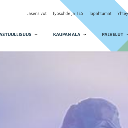
Jäsensivut
Työsuhde ja TES
Tapahtumat
Yhtey
ohteelle Tavoitteet
ASTUULLISUUS
Alavalikko kohteelle Vastuullisuus
KAUPAN ALA
Alavalikko kohteelle K
PALVELUT
A