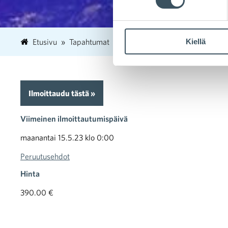
Kiellä
Etusivu
Tapahtumat
Social Selling myyjälle
Ilmoittaudu tästä »
Viimeinen ilmoittautumispäivä
maanantai 15.5.23 klo 0:00
Peruutusehdot
Hinta
390.00 €