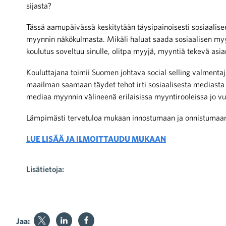
sijasta?
Tässä aamupäivässä keskitytään täysipainoisesti sosiaalise
myynnin näkökulmasta. Mikäli haluat saada sosiaalisen my
koulutus soveltuu sinulle, olitpa myyjä, myyntiä tekevä asia
Kouluttajana toimii Suomen johtava social selling valmentaj
maailman saamaan täydet tehot irti sosiaalisesta mediasta 
mediaa myynnin välineenä erilaisissa myyntirooleissa jo 
Lämpimästi tervetuloa mukaan innostumaan ja onnistumaa
LUE LISÄÄ JA ILMOITTAUDU MUKAAN
Lisätietoja:
Jaa: