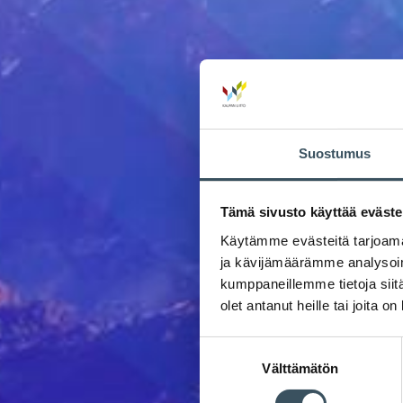
Suostumus
Tämä sivusto käyttää eväste
Käytämme evästeitä tarjoama
ja kävijämäärämme analysoim
kumppaneillemme tietoja siitä
olet antanut heille tai joita o
Suostumuksen
Välttämätön
valinta