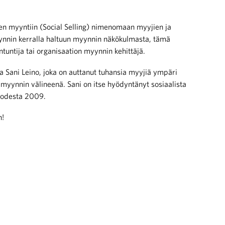
en myyntiin (Social Selling) nimenomaan myyjien ja
ynnin kerralla haltuun myynnin näkökulmasta, tämä
ntuntija tai organisaation myynnin kehittäjä.
a Sani Leino, joka on auttanut tuhansia myyjiä ympäri
myynnin välineenä. Sani on itse hyödyntänyt sosiaalista
vuodesta 2009.
n!