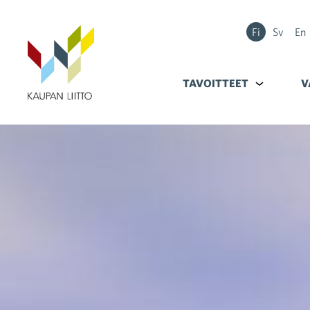
Fi
Sv
En
TAVOITTEET
Alavalikko k
V