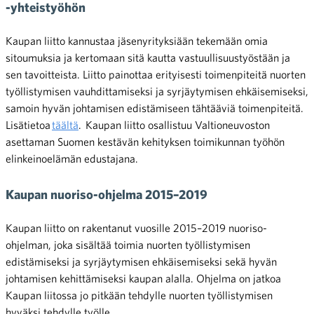
-yhteistyöhön
Kaupan liitto kannustaa jäsenyrityksiään tekemään omia
sitoumuksia ja kertomaan sitä kautta vastuullisuustyöstään ja
sen tavoitteista. Liitto painottaa erityisesti toimenpiteitä nuorten
työllistymisen vauhdittamiseksi ja syrjäytymisen ehkäisemiseksi,
samoin hyvän johtamisen edistämiseen tähtääviä toimenpiteitä.
Lisätietoa
täältä
.
Kaupan liitto osallistuu Valtioneuvoston
asettaman Suomen kestävän kehityksen toimikunnan työhön
elinkeinoelämän edustajana.
Kaupan nuoriso-ohjelma 2015–2019
Kaupan liitto on rakentanut vuosille 2015–2019 nuoriso-
ohjelman, joka sisältää toimia nuorten työllistymisen
edistämiseksi ja syrjäytymisen ehkäisemiseksi sekä hyvän
johtamisen kehittämiseksi kaupan alalla. Ohjelma on jatkoa
Kaupan liitossa jo pitkään tehdylle nuorten työllistymisen
hyväksi tehdylle työlle.