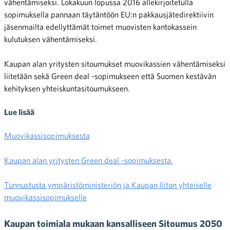
vähentämiseksi. Lokakuun lopussa 2016 allekirjoitetulla
sopimuksella pannaan täytäntöön EU:n pakkausjätedirektiivin
jäsenmailta edellyttämät toimet muovisten kantokassein
kulutuksen vähentämiseksi.
Kaupan alan yritysten sitoumukset muovikassien vähentämiseksi
liitetään sekä Green
deal
-sopimukseen että Suomen kestävän
kehityksen yhteiskuntasitoumukseen.
Lue lisää
Muovikassisopimuksesta
Kaupan alan yritysten Green
deal
-sopimuksesta.
Tunnustusta ympäristöministeriön ja Kaupan liiton yhteiselle
muovikassisopimukselle
Kaupan toimiala mukaan kansalliseen Sitoumus 2050