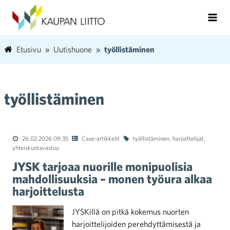
Etusivu
Uutishuone
työllistäminen
työllistäminen
26.02.2026 09:35
Case-artikkelit
työllistäminen
,
harjoittelijat
,
yhteiskuntavastuu
JYSK tarjoaa nuorille monipuolisia
mahdollisuuksia – monen työura alkaa
harjoittelusta
JYSKillä on pitkä kokemus nuorten
harjoittelijoiden perehdyttämisestä ja