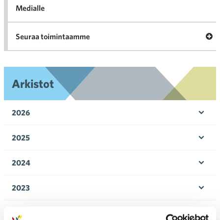
Medialle
Ava
Seuraa toimintaamme
toi
Arkistot
2026
Ava
valik
2025
Ava
valik
2024
Ava
valik
2023
Ava
valik
2022