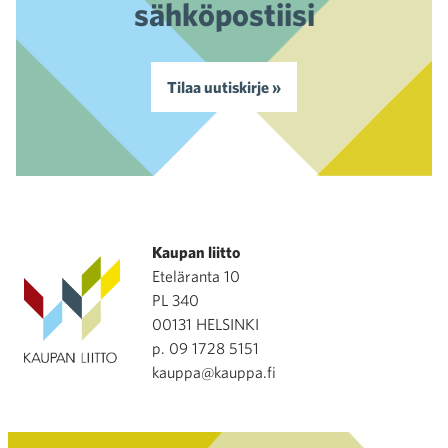
sähköpostiisi
Tilaa uutiskirje »
Kaupan liitto
Eteläranta 10
PL 340
00131 HELSINKI
p. 09 1728 5151
kauppa@kauppa.fi