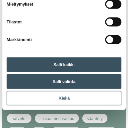
Mieltymykset
energiatehokkuus
erikoiskauppa
EU
Tilastot
ilmasto
kansainvälinen kilpailu
kansainvälinen verkkokauppa
kasvu
Markkinointi
kaupan näkymät
kauppa
kemikaalit
kiertotalous
koronavirus
koulutus
Salli kaikki
kuluttaja
kuluttajat
kuluttajien luottamus
Salli valinta
luottamusindikaattori
myynti
Kiellä
myyntikoulutus
nuoret
osaaminen
palvelut
sosiaalinen vastuu
sääntely