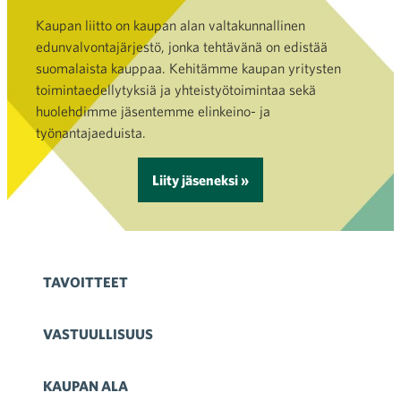
Kaupan liitto on kaupan alan valtakunnallinen
edunvalvontajärjestö, jonka tehtävänä on edistää
suomalaista kauppaa. Kehitämme kaupan yritysten
toimintaedellytyksiä ja yhteistyötoimintaa sekä
huolehdimme jäsentemme elinkeino- ja
työnantajaeduista.
Liity jäseneksi »
TAVOITTEET
VASTUULLISUUS
KAUPAN ALA