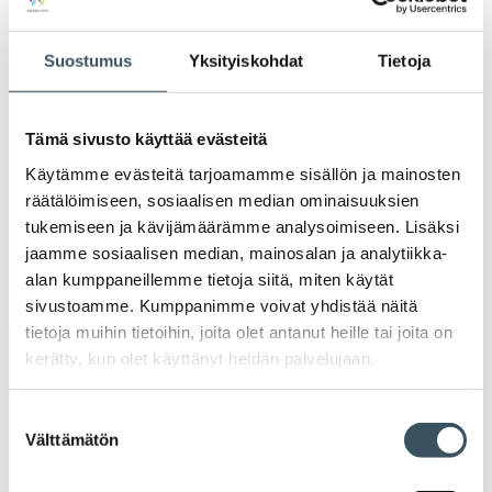
Ava
valik
2021
Ava
Suostumus
Yksityiskohdat
Tietoja
valik
2020
Ava
valik
Tämä sivusto käyttää evästeitä
2019
Ava
Käytämme evästeitä tarjoamamme sisällön ja mainosten
valik
räätälöimiseen, sosiaalisen median ominaisuuksien
2018
tukemiseen ja kävijämäärämme analysoimiseen. Lisäksi
Ava
valik
jaamme sosiaalisen median, mainosalan ja analytiikka-
2017
alan kumppaneillemme tietoja siitä, miten käytät
Ava
valik
sivustoamme. Kumppanimme voivat yhdistää näitä
tietoja muihin tietoihin, joita olet antanut heille tai joita on
kerätty, kun olet käyttänyt heidän palvelujaan.
Avainsanat
Suostumuksen
alv
arvonlisävero
digikauppa
Välttämätön
valinta
digiostaminen
digitaalisuus
digitalisaatio