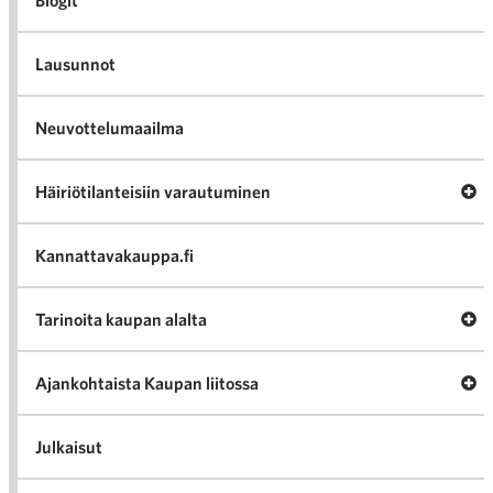
Blogit
Lausunnot
Neuvottelumaailma
Av
Häiriötilanteisiin varautuminen
Häir
va
Kannattavakauppa.fi
A
Tarinoita kaupan alalta
val
Tari
ka
Ava
Ajankohtaista Kaupan liitossa
al
Ajan
K
l
Julkaisut