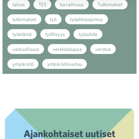
talous
TES
turvallisuus
Tutkimukset
tutkimukset
työ
työehtosopimus
työelämä
työllisyys
työsuhde
vastuullisuus
verkkokauppa
verotus
ympäristö
ympäristövastuu
Ajankohtaiset uutiset