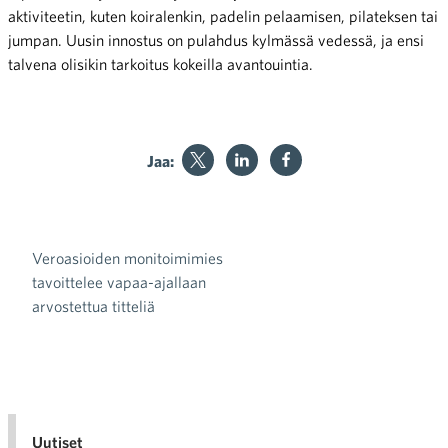
aktiviteetin, kuten koiralenkin, padelin pelaamisen, pilateksen tai
jumpan. Uusin innostus on pulahdus kylmässä vedessä, ja ensi
talvena olisikin tarkoitus kokeilla avantouintia.
Jaa:
Veroasioiden monitoimimies
Artikkelien selaus
tavoittelee vapaa-ajallaan
arvostettua titteliä
Uutiset