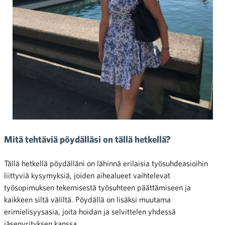
Mitä tehtäviä pöydälläsi on tällä hetkellä?
Tällä hetkellä pöydälläni on lähinnä erilaisia työsuhdeasioihin
liittyviä kysymyksiä, joiden aihealueet vaihtelevat
työsopimuksen tekemisestä työsuhteen päättämiseen ja
kaikkeen siltä väliltä. Pöydällä on lisäksi muutama
erimielisyysasia, joita hoidan ja selvittelen yhdessä
jäsenyrityksen kanssa.