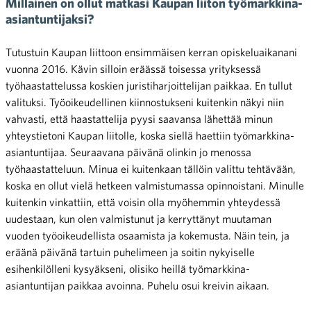
Millainen on ollut matkasi Kaupan liiton työmarkkina-
asiantuntijaksi?
Tutustuin Kaupan liittoon ensimmäisen kerran opiskeluaikanani
vuonna 2016. Kävin silloin eräässä toisessa yrityksessä
työhaastattelussa koskien juristiharjoittelijan paikkaa. En tullut
valituksi. Työoikeudellinen kiinnostukseni kuitenkin näkyi niin
vahvasti, että haastattelija pyysi saavansa lähettää minun
yhteystietoni Kaupan liitolle, koska siellä haettiin työmarkkina-
asiantuntijaa. Seuraavana päivänä olinkin jo menossa
työhaastatteluun. Minua ei kuitenkaan tällöin valittu tehtävään,
koska en ollut vielä hetkeen valmistumassa opinnoistani. Minulle
kuitenkin vinkattiin, että voisin olla myöhemmin yhteydessä
uudestaan, kun olen valmistunut ja kerryttänyt muutaman
vuoden työoikeudellista osaamista ja kokemusta. Näin tein, ja
eräänä päivänä tartuin puhelimeen ja soitin nykyiselle
esihenkilölleni kysyäkseni, olisiko heillä työmarkkina-
asiantuntijan paikkaa avoinna. Puhelu osui kreivin aikaan.