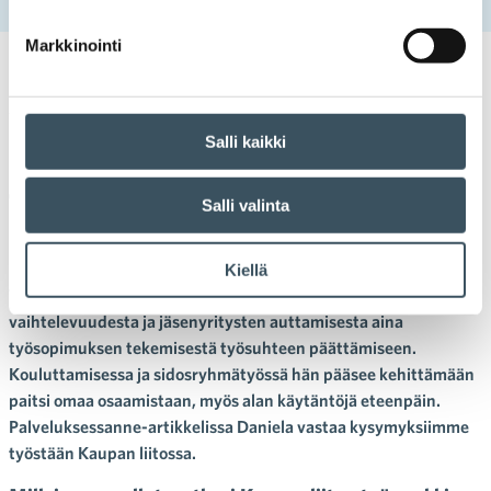
suola
Markkinointi
01.08.2023 13:04
Palveluksessanne
palveluksessanne
,
työmarkkina-asiat
,
työmarkkinatiimi
,
työsuhdeasiat
Salli kaikki
Päivien vaihtelevuus on
työmarkkina-asiantuntijan työn
Salli valinta
suola
Kiellä
Työmarkkina-asiantuntija Daniela Isoketo nauttii työpäiviensä
vaihtelevuudesta ja jäsenyritysten auttamisesta aina
työsopimuksen tekemisestä työsuhteen päättämiseen.
Kouluttamisessa ja sidosryhmätyössä hän pääsee kehittämään
paitsi omaa osaamistaan, myös alan käytäntöjä eteenpäin.
Palveluksessanne-artikkelissa Daniela vastaa kysymyksiimme
työstään Kaupan liitossa.