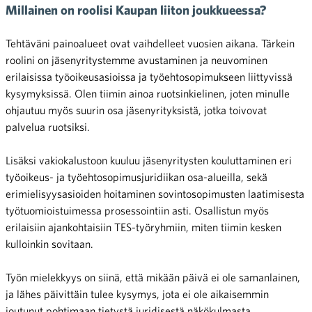
Millainen on roolisi Kaupan liiton joukkueessa?
Tehtäväni painoalueet ovat vaihdelleet vuosien aikana. Tärkein
roolini on jäsenyritystemme avustaminen ja neuvominen
erilaisissa työoikeusasioissa ja työehtosopimukseen liittyvissä
kysymyksissä. Olen tiimin ainoa ruotsinkielinen, joten minulle
ohjautuu myös suurin osa jäsenyrityksistä, jotka toivovat
palvelua ruotsiksi.
Lisäksi vakiokalustoon kuuluu jäsenyritysten kouluttaminen eri
työoikeus- ja työehtosopimusjuridiikan osa-alueilla, sekä
erimielisyysasioiden hoitaminen sovintosopimusten laatimisesta
työtuomioistuimessa prosessointiin asti. Osallistun myös
erilaisiin ajankohtaisiin TES-työryhmiin, miten tiimin kesken
kulloinkin sovitaan.
Työn mielekkyys on siinä, että mikään päivä ei ole samanlainen,
ja lähes päivittäin tulee kysymys, jota ei ole aikaisemmin
joutunut pohtimaan tietystä juridisestä näkökulmasta