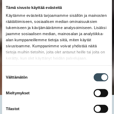
Tämä sivusto käyttää evästeitä
Käytämme evästeitä tarjoamamme sisällön ja mainosten
räätälöimiseen, sosiaalisen median ominaisuuksien
tukemiseen ja kävijämäärämme analysoimiseen. Lisäksi
jaamme sosiaalisen median, mainosalan ja analytiikka-
alan kumppaneillemme tietoja siitä, miten käytät
sivustoamme. Kumppanimme voivat yhdistää näitä
tietoja muihin tietoihin, joita olet antanut heille tai joita on
kerätty, kun olet käyttänyt heidän palvelujaan.
Suostumuksen
Välttämätön
valinta
Mieltymykset
Etusivu
Uutishuone
2023
elokuu
1
Päivien vaihtelevuus on työmarkkina-asiantuntijan työn
Tilastot