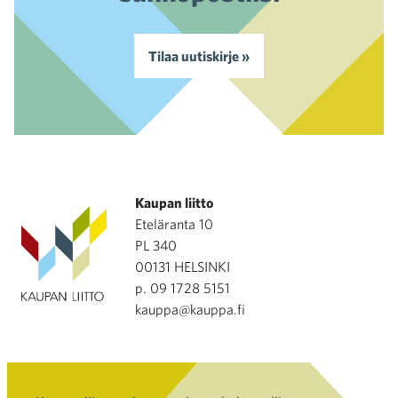
Tilaa uutiskirje »
Kaupan liitto
Eteläranta 10
PL 340
00131 HELSINKI
p. 09 1728 5151
kauppa@kauppa.fi