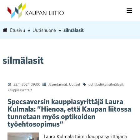
Etusivu
Uutishuone
silmälasit
silmälasit
22.11.2024 09:00
Jäsentarinat
,
Uutiset
optikkoliike
,
silmälasit
,
kauppiasyrittäjä
Specsaversin kauppiasyrittäjä Laura
Kulmala: ”Hienoa, että Kaupan liitossa
tunnetaan myös optikoiden
työehtosopimus”
Laura Kulmala toimii kauppaisyrittäjänä