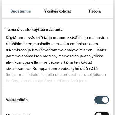
2021
Ava
Suostumus
Yksityiskohdat
Tietoja
valik
2020
Ava
valik
2019
Tämä sivusto käyttää evästeitä
Ava
Käytämme evästeitä tarjoamamme sisällön ja mainosten
valik
2018
räätälöimiseen, sosiaalisen median ominaisuuksien
Ava
tukemiseen ja kävijämäärämme analysoimiseen. Lisäksi
valik
2017
jaamme sosiaalisen median, mainosalan ja analytiikka-
Ava
alan kumppaneillemme tietoja siitä, miten käytät
valik
sivustoamme. Kumppanimme voivat yhdistää näitä
tietoja muihin tietoihin, joita olet antanut heille tai joita on
Avainsanat
kerätty, kun olet käyttänyt heidän palvelujaan.
alv
arvonlisävero
digikauppa
Suostumuksen
Välttämätön
valinta
digiostaminen
digitaalisuus
digitalisaatio