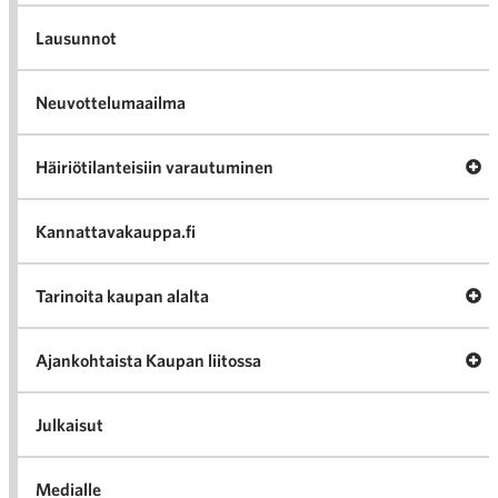
Lausunnot
Neuvottelumaailma
Av
Häiriötilanteisiin varautuminen
Häir
va
Kannattavakauppa.fi
A
Tarinoita kaupan alalta
val
Tari
ka
Ava
Ajankohtaista Kaupan liitossa
al
Ajan
K
l
Julkaisut
Medialle