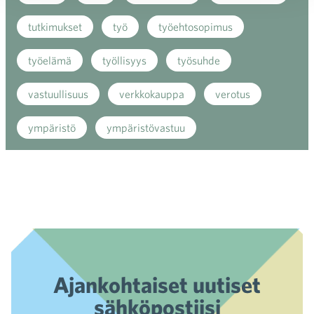
tutkimukset
työ
työehtosopimus
työelämä
työllisyys
työsuhde
vastuullisuus
verkkokauppa
verotus
ympäristö
ympäristövastuu
Ajankohtaiset uutiset
sähköpostiisi