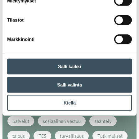
Mieltymykset
energiatehokkuus
erikoiskauppa
EU
ilmasto
kansainvälinen kilpailu
Tilastot
kansainvälinen verkkokauppa
kasvu
Markkinointi
kaupan näkymät
kauppa
kemikaalit
kiertotalous
koronavirus
koulutus
Salli kaikki
kuluttaja
kuluttajat
kuluttajien luottamus
Salli valinta
luottamusindikaattori
myynti
Kiellä
myyntikoulutus
nuoret
osaaminen
palvelut
sosiaalinen vastuu
sääntely
talous
TES
turvallisuus
Tutkimukset