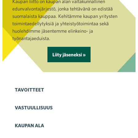
Kaupan liitto on kaupan alan valtakunnallinen
edunvalvontajärjestö, jonka tehtävänä on edistää
suomalaista kauppaa. Kehitämme kaupan yritysten
toimintaedellytyksiä ja yhteistyötoimintaa sekä
huolehdimme jäsentemme elinkeino- ja
työnantajaeduista.
Liity jäseneksi »
TAVOITTEET
VASTUULLISUUS
KAUPAN ALA