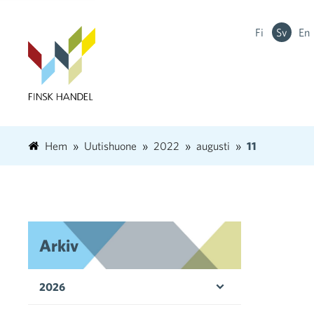
Fi
Sv
En
Hem
Uutishuone
2022
augusti
11
Arkiv
2026
Öppna menyn