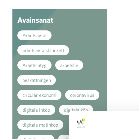
Avainsanat
Arbetsavtal
arbetsavtalsblankett
Arbetsintyg
arbetsliv
beskattningen
circulär ekonomi
coronavirus
digitala inköp
digitala köp
digitala matinköp