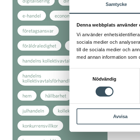
digitalisering
direkt stöd
Samtycke
e-handel
economi
Denna webbplats använder 
företagsansvar
Vi använder enhetsidentifierar
sociala medier och analysera 
föräldraledighet
handeln
till de sociala medier och a
med annan information som du 
handelns kollektivavtal
Samtyckesval
handelns
Nödvändig
kollektivavtalsförhandlingar
hem
hållbarhet
julhandeln
kollektivavtal
Avvisa
konkurrensvillkor