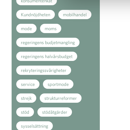
konsumentenkät
Kundnöjdheten
mobilhandel
mode
moms
regeringens budjetmangling
regeringens halvårsbudget
rekryteringssvårigheter
service
sportmode
strejk
strukturreformer
stöd
stödåtgärder
sysselsättning