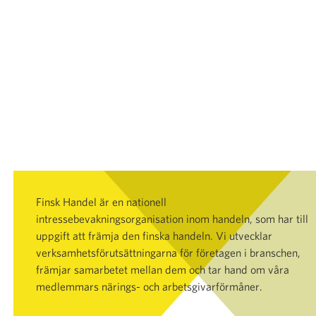
Finsk Handel är en nationell
intressebevakningsorganisation inom handeln, som har till
uppgift att främja den finska handeln. Vi utvecklar
verksamhetsförutsättningarna för företagen i branschen,
främjar samarbetet mellan dem och tar hand om våra
medlemmars närings- och arbetsgivarförmåner.