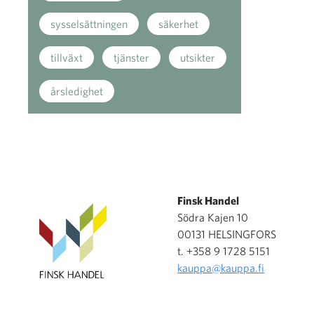
sysselsättningen
säkerhet
tillväxt
tjänster
utsikter
årsledighet
Finsk Handel
Södra Kajen 10
00131 HELSINGFORS
t. +358 9 1728 5151
kauppa@kauppa.fi