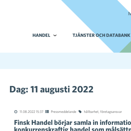
M
HANDEL
Alavalikko kohteelle Handel
TJÄNSTER OCH DATABANK
Dag:
11 augusti 2022
11.08.2022 15:37
Pressmeddelande
hållbarhet
,
företagsansvar
Finsk Handel börjar samla in informati
konkurrenskraftig handel som målsätt