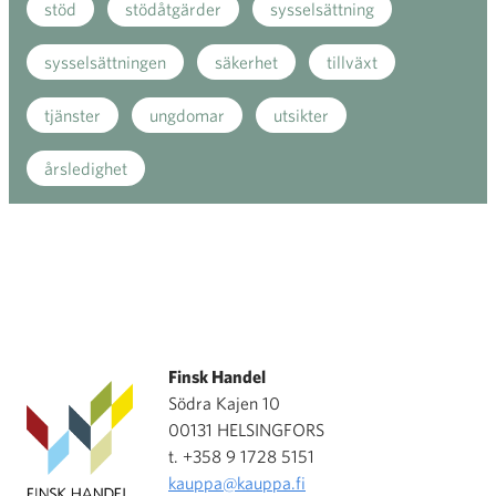
stöd
stödåtgärder
sysselsättning
sysselsättningen
säkerhet
tillväxt
tjänster
ungdomar
utsikter
årsledighet
Finsk Handel
Södra Kajen 10
00131 HELSINGFORS
t. +358 9 1728 5151
kauppa@kauppa.fi