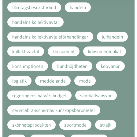
företagsbesöksförbud
handeln
handelns kollektivavtal
handelns kollektivavtalsförhandlingar
julhandeln
kollektivavtal
konsument
konsumentenkät
konsumptionen
Kundnöjdheten
köpvanor
logistik
meddelande
mode
regeringens halvårsbudget
samhällsansvar
servicebranschernas kunskapsbarometer
skönhetsprodukten
sportmode
strejk