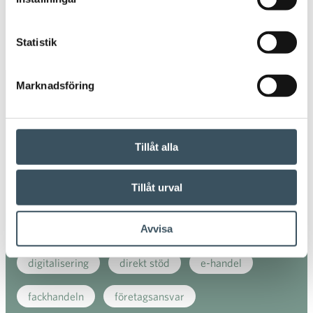
Öpp
men
2017
Statistik
Öpp
men
Marknadsföring
Avainsanat
Arbetsavtal
arbetsavtalsblankett
Tillåt alla
Arbetsintyg
arbetsliv
beskattningen
Tillåt urval
circulär ekonomi
coronavirus
digitala inköp
Avvisa
digitala köp
digitala matinköp
digitalisering
direkt stöd
e-handel
fackhandeln
företagsansvar