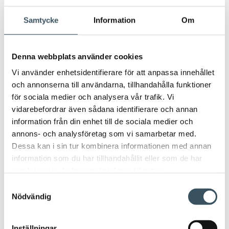
2026
Samtycke
Information
Om
Öpp
men
2025
Öpp
Denna webbplats använder cookies
men
2024
Vi använder enhetsidentifierare för att anpassa innehållet
Öpp
och annonserna till användarna, tillhandahålla funktioner
men
2023
för sociala medier och analysera vår trafik. Vi
Öpp
vidarebefordrar även sådana identifierare och annan
men
2022
information från din enhet till de sociala medier och
Öpp
annons- och analysföretag som vi samarbetar med.
men
Dessa kan i sin tur kombinera informationen med annan
2021
Öpp
information som du har tillhandahållit eller som de har
men
samlat in när du har använt deras tjänster.
2020
Öpp
Samtyckesval
men
Nödvändig
2019
Öpp
men
2018
Inställningar