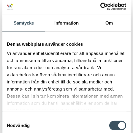
2020
Öpp
men
2019
Samtycke
Information
Om
Öpp
men
2018
Öpp
Denna webbplats använder cookies
men
2017
Vi använder enhetsidentifierare för att anpassa innehållet
Öpp
men
och annonserna till användarna, tillhandahålla funktioner
för sociala medier och analysera vår trafik. Vi
vidarebefordrar även sådana identifierare och annan
Avainsanat
information från din enhet till de sociala medier och
annons- och analysföretag som vi samarbetar med.
Arbetsavtal
arbetsavtalsblankett
Dessa kan i sin tur kombinera informationen med annan
information som du har tillhandahållit eller som de har
Arbetsintyg
arbetsliv
beskattningen
samlat in när du har använt deras tjänster.
Samtyckesval
circulär ekonomi
coronavirus
digitala inköp
Nödvändig