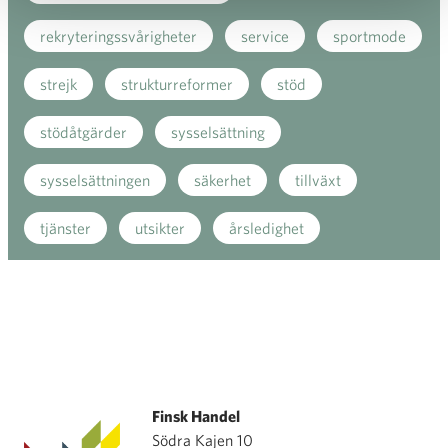
rekryteringssvårigheter
service
sportmode
strejk
strukturreformer
stöd
stödåtgärder
sysselsättning
sysselsättningen
säkerhet
tillväxt
tjänster
utsikter
årsledighet
Finsk Handel
Södra Kajen 10