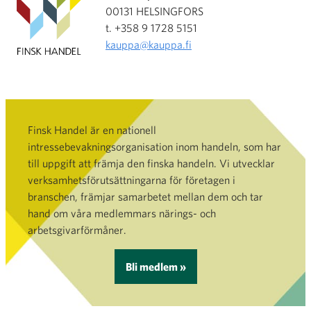
00131 HELSINGFORS
t. +358 9 1728 5151
kauppa@kauppa.fi
Finsk Handel är en nationell
intressebevakningsorganisation inom handeln, som har
till uppgift att främja den finska handeln. Vi utvecklar
verksamhetsförutsättningarna för företagen i
branschen, främjar samarbetet mellan dem och tar
hand om våra medlemmars närings- och
arbetsgivarförmåner.
Bli medlem »