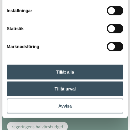
digitala köp
digitala matinköp
Inställningar
digitalisering
direkt stöd
e-handel
Statistik
economi
företagsansvar
föräldraledighet
handeln
handelns kollektivavtal
Marknadsföring
handelns kollektivavtalsförhandlingar
hem
hållbarhet
julhandeln
kollektivavtal
Tillåt alla
konkurrensvillkor
konsumentenkät
Tillåt urval
Kundnöjdheten
mobilhandel
mode
Avvisa
moms
regeringens budjetmangling
regeringens halvårsbudget