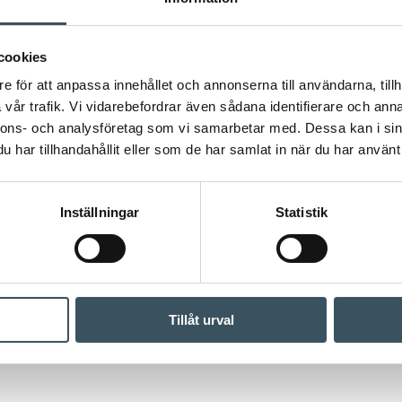
cookies
28.01.2019 12:31
Pressmeddelande
beskattningen
,
tillväxt
e för att anpassa innehållet och annonserna till användarna, tillh
Handelns tillväxt avtar – beskattninge
vår trafik. Vi vidarebefordrar även sådana identifierare och anna
nnons- och analysföretag som vi samarbetar med. Dessa kan i sin
I början av sommaren 2018 t
har tillhandahållit eller som de har samlat in när du har använt 
varuhushandelns och partiha
av året började minska. Til
dagligvaruhandeln. Tillväxte
Inställningar
Statistik
sysselsättningen går tillbak
är den kostnadsbörda som up
internationell konkurrens. 
Finland.
Tillåt urval