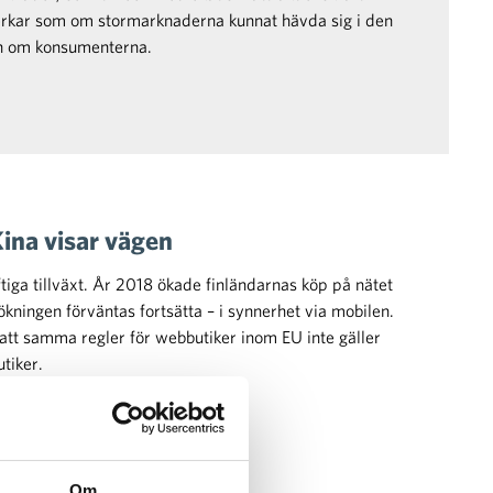
verkar som om stormarknaderna kunnat hävda sig i den
en om konsumenterna.
Kina visar vägen
ftiga tillväxt. År 2018 ökade finländarnas köp på nätet
kningen förväntas fortsätta – i synnerhet via mobilen.
att samma regler för webbutiker inom EU inte gäller
tiker.
Om