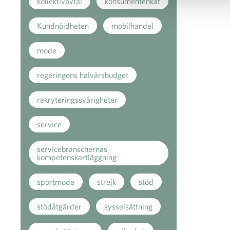
kollektivavtal
konsumentenkät
Kundnöjdheten
mobilhandel
mode
regeringens halvårsbudget
rekryteringssvårigheter
service
servicebranschernas
kompetenskartläggning
sportmode
strejk
stöd
stödåtgärder
sysselsättning