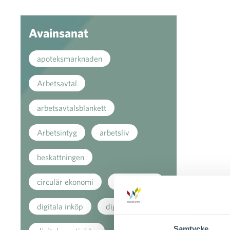
Avainsanat
apoteksmarknaden
Arbetsavtal
arbetsavtalsblankett
Arbetsintyg
arbetsliv
beskattningen
circulär ekonomi
coronavirus
digitala inköp
digitala köp
Samtycke