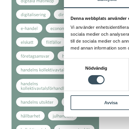
digitala matinköp
digitalisering
direkt stöd
Denna webbplats använder 
Vi använder enhetsidentifierar
e-handel
economi
sociala medier och analysera 
till de sociala medier och a
elskatt
flitfällor
med annan information som du 
företagsansvar
handeln
Samtyckesval
Nödvändig
handelns kollektivavtal
handelns
kollektivavtalsförhandlingar
handelns utsikter
hem
Avvisa
hållbarhet
julhandeln