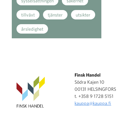
sysselsättningen
säkerhet
tillväxt
tjänster
utsikter
årsledighet
Finsk Handel
Södra Kajen 10
00131 HELSINGFORS
t. +358 9 1728 5151
kauppa@kauppa.fi