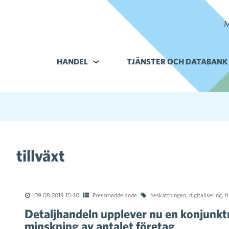
M
HANDEL
Alavalikko kohteelle Handel
TJÄNSTER OCH DATABANK
tillväxt
09.08.2019 15:40
Pressmeddelande
beskattningen
,
digitalisering
,
t
Detaljhandeln upplever nu en konjunktu
minskning av antalet företag