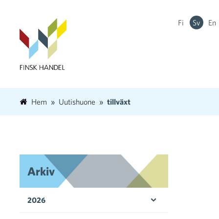
Fi
Sv
En
Hem
Uutishuone
tillväxt
Arkiv
2026
Öppna menyn