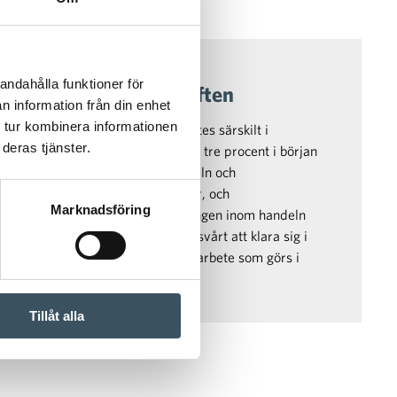
andahålla funktioner för
n tär på konkurrenskraften
n information från din enhet
 tur kombinera informationen
og handeln en vändning som syntes särskilt i
deras tjänster.
ndelns omsättning*: tillväxten på tre procent i början
lväxten avtog även inom fackhandeln och
n fortsätter att avta ännu nästa år, och
Marknadsföring
a till att minska. Den stora utmaningen inom handeln
pstår i Finland och som gör det svårt att klara sig i
Momsen påverkar uttryckligen det arbete som görs i
Tillåt alla