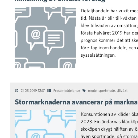
Detaljhandeln har vuxit med 
tid. Nästa år blir till-växt
blev tillväxten av omsättni
första halvåret 2019 har de
prognos kommer det att ske 
före-tag inom handeln, och 
sysselsättningen.
21.05.2019 12:01
Pressmeddelande
mode
,
sportmode
,
tillväxt
Stormarknaderna avancerar på marknad
Konsumtionen av kläder ökar
2023. Finländarnas klädkö
skoköpen drygt hälften av ö
även sportmode, på stormark