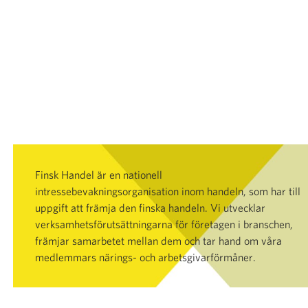
Finsk Handel är en nationell
intressebevakningsorganisation inom handeln, som har till
uppgift att främja den finska handeln. Vi utvecklar
verksamhetsförutsättningarna för företagen i branschen,
främjar samarbetet mellan dem och tar hand om våra
medlemmars närings- och arbetsgivarförmåner.