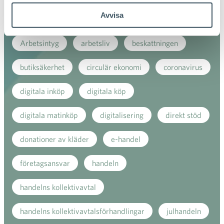
Avvisa
Arbetsavtal
arbetsavtalsblankett
Arbetsintyg
arbetsliv
beskattningen
butiksäkerhet
circulär ekonomi
coronavirus
digitala inköp
digitala köp
digitala matinköp
digitalisering
direkt stöd
donationer av kläder
e-handel
företagsansvar
handeln
handelns kollektivavtal
handelns kollektivavtalsförhandlingar
julhandeln