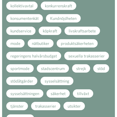
kollektivavtal
konkurrenskraft
konsumentenkät
Kundnöjdheten
kundservice
köpkraft
livskraftsarbete
mode
nätbutiker
produktsäkerheten
regeringens halvårsbudget
sexuella trakasserier
sportmode
stadscentrum
strejk
stöd
stödåtgärder
sysselsättning
sysselsättningen
säkerhet
tillväxt
tjänster
trakasserier
utsikter