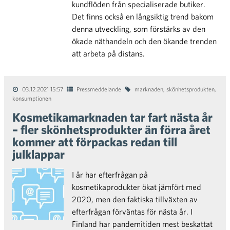
kundflöden från specialiserade butiker.
Det finns också en långsiktig trend bakom
denna utveckling, som förstärks av den
ökade näthandeln och den ökande trenden
att arbeta på distans.
03.12.2021 15:57
Pressmeddelande
marknaden
,
skönhetsprodukten
,
konsumptionen
Kosmetikamarknaden tar fart nästa år
– fler skönhetsprodukter än förra året
kommer att förpackas redan till
julklappar
I år har efterfrågan på
kosmetikaprodukter ökat jämfört med
2020, men den faktiska tillväxten av
efterfrågan förväntas för nästa år. I
Finland har pandemitiden mest beskattat