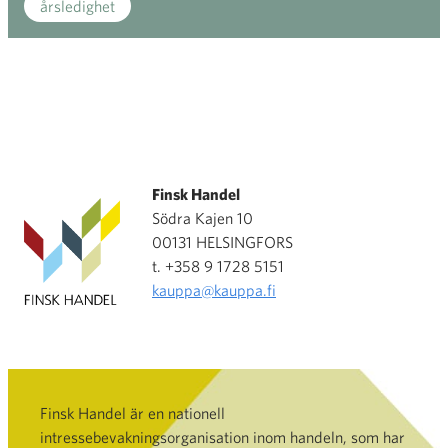
årsledighet
Finsk Handel
Södra Kajen 10
00131 HELSINGFORS
t. +358 9 1728 5151
kauppa@kauppa.fi
Finsk Handel är en nationell
intressebevakningsorganisation inom handeln, som har