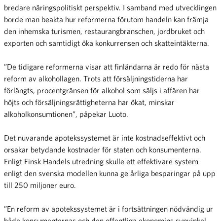
bredare näringspolitiskt perspektiv. I samband med utvecklingen
borde man beakta hur reformerna förutom handeln kan främja
den inhemska turismen, restaurangbranschen, jordbruket och
exporten och samtidigt öka konkurrensen och skatteintäkterna.
”De tidigare reformerna visar att finländarna är redo för nästa
reform av alkohollagen. Trots att försäljningstiderna har
förlängts, procentgränsen för alkohol som säljs i affären har
höjts och försäljningsrättigheterna har ökat, minskar
alkoholkonsumtionen”, påpekar Luoto.
Det nuvarande apotekssystemet är inte kostnadseffektivt och
orsakar betydande kostnader för staten och konsumenterna.
Enligt Finsk Handels utredning skulle ett effektivare system
enligt den svenska modellen kunna ge årliga besparingar på upp
till 250 miljoner euro.
”En reform av apotekssystemet är i fortsättningen nödvändig ur
både konsumenternas och den offentliga ekonomins synvinkel.