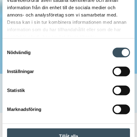
vidarebefordrar även sådana identifierare och annan
information från din enhet till de sociala medier och
annons- och analysföretag som vi samarbetar med.
Dessa kan i sin tur kombinera informationen med annan
information som du har tillhandahållit eller som de har
samlat in när du har använt deras tjänster.
Samtyckesval
Nödvändig
Inställningar
Hem
Uutishuone
2025
april
8
Finsk Handel till regeringens halvtidsöversyn: Lättare
Statistik
beskattning av förvärvsinkomster och öppnande av
marknaden för att påskynda den ekonomiska tillväxten
Marknadsföring
08.04.2025 10:00
Pressmeddelande
Tillåt alla