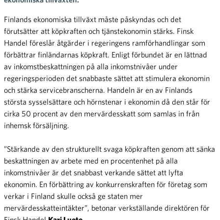
Finlands ekonomiska tillväxt måste påskyndas och det
förutsätter att köpkraften och tjänstekonomin stärks. Finsk
Handel föreslår åtgärder i regeringens ramförhandlingar som
förbättrar finländarnas köpkraft. Enligt förbundet är en lättnad
av inkomstbeskattningen på alla inkomstnivåer under
regeringsperioden det snabbaste sättet att stimulera ekonomin
och stärka servicebranscherna. Handeln är en av Finlands
största sysselsättare och hörnstenar i ekonomin då den står för
cirka 50 procent av den mervärdesskatt som samlas in från
inhemsk försäljning.
”Stärkande av den strukturellt svaga köpkraften genom att sänka
beskattningen av arbete med en procentenhet på alla
inkomstnivåer är det snabbast verkande sättet att lyfta
ekonomin. En förbättring av konkurrenskraften för företag som
verkar i Finland skulle också ge staten mer
mervärdesskatteintäkter”, betonar verkställande direktören för
Finsk Handel
Kari Luoto
.