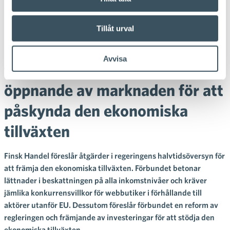
Finsk Handel till regeringens
halvtidsöversyn: Lättare
Tillåt urval
beskattning av
Avvisa
förvärvsinkomster och
öppnande av marknaden för att
påskynda den ekonomiska
tillväxten
Finsk Handel föreslår åtgärder i regeringens halvtidsöversyn för
att främja den ekonomiska tillväxten. Förbundet betonar
lättnader i beskattningen på alla inkomstnivåer och kräver
jämlika konkurrensvillkor för webbutiker i förhållande till
aktörer utanför EU. Dessutom föreslår förbundet en reform av
regleringen och främjande av investeringar för att stödja den
ekonomiska tillväxten.