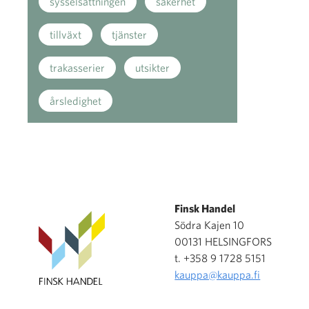
sysselsättningen
säkerhet
tillväxt
tjänster
trakasserier
utsikter
årsledighet
Finsk Handel
Södra Kajen 10
00131 HELSINGFORS
t. +358 9 1728 5151
kauppa@kauppa.fi