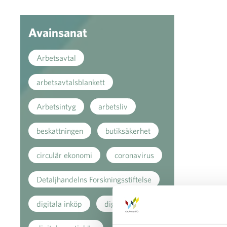
Avainsanat
Arbetsavtal
arbetsavtalsblankett
Arbetsintyg
arbetsliv
beskattningen
butiksäkerhet
circulär ekonomi
coronavirus
Detaljhandelns Forskningsstiftelse
digitala inköp
digitala köp