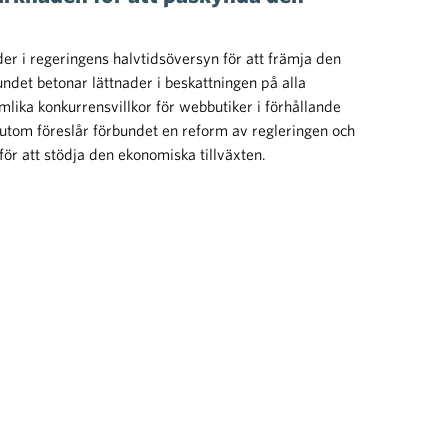
der i regeringens halvtidsöversyn för att främja den
undet betonar lättnader i beskattningen på alla
mlika konkurrensvillkor för webbutiker i förhållande
ssutom föreslår förbundet en reform av regleringen och
för att stödja den ekonomiska tillväxten.