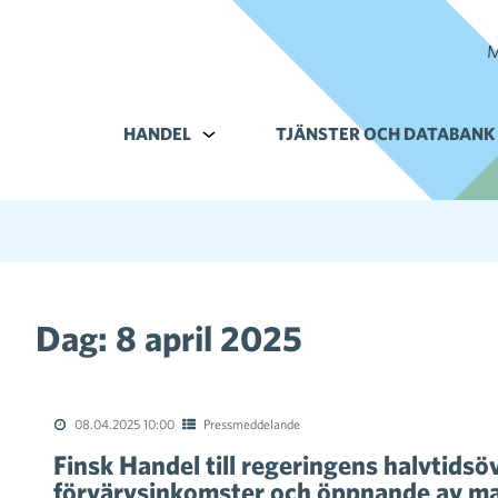
M
HANDEL
Alavalikko kohteelle Handel
TJÄNSTER OCH DATABANK
Dag:
8 april 2025
08.04.2025 10:00
Pressmeddelande
Finsk Handel till regeringens halvtidsö
förvärvsinkomster och öppnande av ma