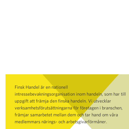
Finsk Handel är en nationell
intressebevakningsorganisation inom handeln, som har till
uppgift att främja den finska handeln. Vi utvecklar
verksamhetsförutsättningarna för företagen i branschen,
främjar samarbetet mellan dem och tar hand om våra
medlemmars närings- och arbetsgivarförmåner.