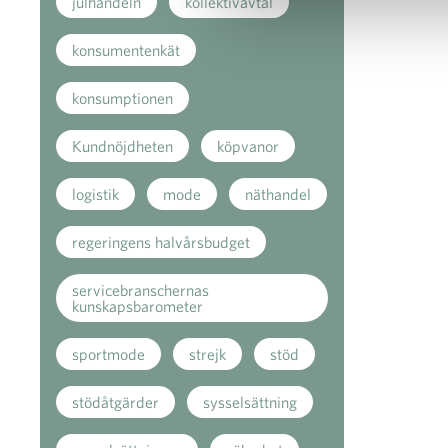
julhandeln
kollektivavtal
konsumentenkät
konsumptionen
Kundnöjdheten
köpvanor
logistik
mode
näthandel
regeringens halvårsbudget
servicebranschernas
kunskapsbarometer
sportmode
strejk
stöd
stödåtgärder
sysselsättning