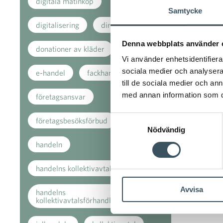
digitala matinköp
Samtycke
digitalisering
direkt stöd
Denna webbplats använder 
donationer av kläder
Vi använder enhetsidentifierar
sociala medier och analysera 
e-handel
fackhandeln
till de sociala medier och a
med annan information som du 
företagsansvar
Samtyckesval
företagsbesöksförbud
Nödvändig
handeln
handelns kollektivavtal
Avvisa
handelns
kollektivavtalsförhandlingar