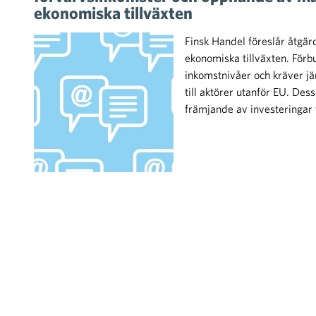
ekonomiska tillväxten
Finsk Handel föreslår åtgär
ekonomiska tillväxten. Förb
inkomstnivåer och kräver jä
till aktörer utanför EU. De
främjande av investeringar 