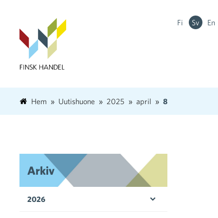
Fi
Sv
En
Hem
Uutishuone
2025
april
8
Arkiv
2026
Öppna menyn