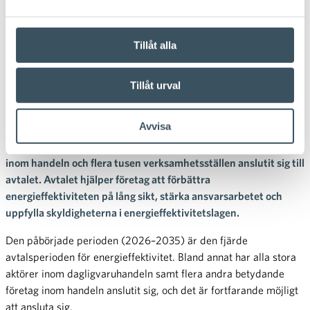
30.03.2026 11:31
Pressmeddelande
Handeln är starkt med på den
Tillåt alla
nya avtalsperioden för
Tillåt urval
energieffektivitet 2026–2035
Avvisa
Handeln deltar i den nya avtalsperioden för energieffektivitet
som inleddes i början av år 2026. Hittills har fem stora företag
inom handeln och flera tusen verksamhetsställen anslutit sig till
avtalet. Avtalet hjälper företag att förbättra
energieffektiviteten på lång sikt, stärka ansvarsarbetet och
uppfylla skyldigheterna i energieffektivitetslagen.
Den påbörjade perioden (2026–2035) är den fjärde
avtalsperioden för energieffektivitet. Bland annat har alla stora
aktörer inom dagligvaruhandeln samt flera andra betydande
företag inom handeln anslutit sig, och det är fortfarande möjligt
att ansluta sig.