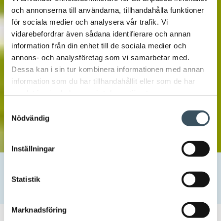
och annonserna till användarna, tillhandahålla funktioner
för sociala medier och analysera vår trafik. Vi
vidarebefordrar även sådana identifierare och annan
information från din enhet till de sociala medier och
annons- och analysföretag som vi samarbetar med.
Dessa kan i sin tur kombinera informationen med annan
information som du har tillhandahållit eller som de har
samlat in när du har använt deras tjänster.
Samtyckesval
Nödvändig
Inställningar
Hem
Uutishuone
2026
mars
30
Handeln är starkt med på den nya avtalsperioden för
Statistik
energieffektivitet 2026–2035
Marknadsföring