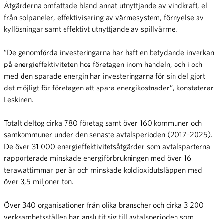
Åtgärderna omfattade bland annat utnyttjande av vindkraft, el
från solpaneler, effektivisering av värmesystem, förnyelse av
kyllösningar samt effektivt utnyttjande av spillvärme.
”De genomförda investeringarna har haft en betydande inverkan
på energieffektiviteten hos företagen inom handeln, och i och
med den sparade energin har investeringarna för sin del gjort
det möjligt för företagen att spara energikostnader”, konstaterar
Leskinen.
Totalt deltog cirka 780 företag samt över 160 kommuner och
samkommuner under den senaste avtalsperioden (2017–2025).
De över 31 000 energieffektivitetsåtgärder som avtalsparterna
rapporterade minskade energiförbrukningen med över 16
terawattimmar per år och minskade koldioxidutsläppen med
över 3,5 miljoner ton.
Över 340 organisationer från olika branscher och cirka 3 200
verksamhetsställen har anslutit sig till avtalsperioden som