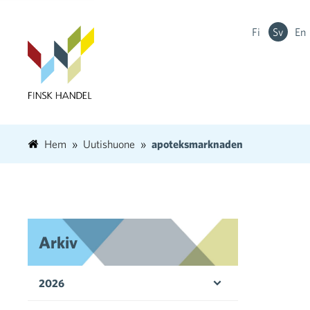
Fi
Sv
En
Hem
Uutishuone
apoteksmarknaden
Arkiv
2026
Öppna menyn