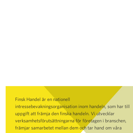
Finsk Handel är en nationell
intressebevakningsorganisation inom handeln, som har till
uppgift att främja den finska handeln. Vi utvecklar
verksamhetsförutsättningarna för företagen i branschen,
främjar samarbetet mellan dem och tar hand om våra