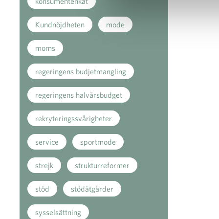
konsumentenkät
Kundnöjdheten
mode
moms
regeringens budjetmangling
regeringens halvårsbudget
rekryteringssvårigheter
service
sportmode
strejk
strukturreformer
stöd
stödåtgärder
sysselsättning