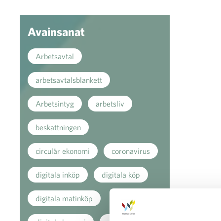
Avainsanat
Arbetsavtal
arbetsavtalsblankett
Arbetsintyg
arbetsliv
beskattningen
circulär ekonomi
coronavirus
digitala inköp
digitala köp
digitala matinköp