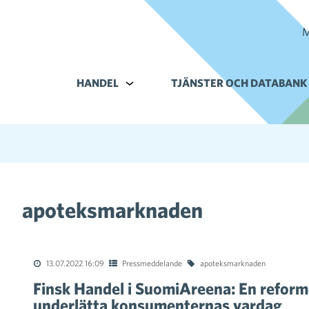
M
HANDEL
Alavalikko kohteelle Handel
TJÄNSTER OCH DATABANK
apoteksmarknaden
13.07.2022 16:09
Pressmeddelande
apoteksmarknaden
Finsk Handel i SuomiAreena: En reform
underlätta konsumenternas vardag