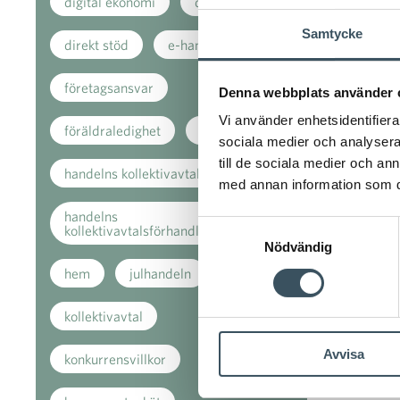
digital ekonomi
digitalisering
Samtycke
direkt stöd
e-handel
företagsansvar
Denna webbplats använder 
Vi använder enhetsidentifierar
föräldraledighet
handeln
sociala medier och analysera 
till de sociala medier och a
handelns kollektivavtal
med annan information som du 
handelns
Samtyckesval
kollektivavtalsförhandlingar
Nödvändig
hem
julhandeln
kollektivavtal
Avvisa
konkurrensvillkor