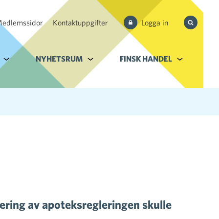
edlemssidor
Kontaktuppgifter
Logga in
Sök från 
Alavalikko kohteelle Tjänster och databank
NYHETSRUM
Alavalikko kohteelle Nyhetsrum
FINSK HANDEL
Alavalikko k
ering av apoteksregleringen skulle