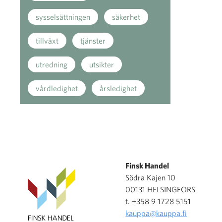
sysselsättningen
säkerhet
tillväxt
tjänster
utredning
utsikter
vårdledighet
årsledighet
Finsk Handel
Södra Kajen 10
00131 HELSINGFORS
t. +358 9 1728 5151
kauppa@kauppa.fi