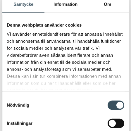
Öpp
Samtycke
Information
Om
men
Avainsanat
Denna webbplats använder cookies
Vi använder enhetsidentifierare för att anpassa innehållet
Arbetsavtal
arbetsavtalsblankett
och annonserna till användarna, tillhandahålla funktioner
för sociala medier och analysera vår trafik. Vi
Arbetsintyg
arbetsliv
beskattningen
vidarebefordrar även sådana identifierare och annan
information från din enhet till de sociala medier och
circulär ekonomi
coronapandemi
annons- och analysföretag som vi samarbetar med.
Dessa kan i sin tur kombinera informationen med annan
coronavirus
digitala inköp
digitala köp
information som du har tillhandahållit eller som de har
samlat in när du har använt deras tjänster.
digitala matinköp
digitalisering
direkt stöd
Samtyckesval
Nödvändig
e-handel
FIBS
företagsansvar
Inställningar
företagsbesöksförbud
handeln