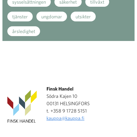
sysselsättningen
säkerhet
tillväxt
tjänster
ungdomar
utsikter
årsledighet
Finsk Handel
Södra Kajen 10
00131 HELSINGFORS
t. +358 9 1728 5151
kauppa@kauppa.fi