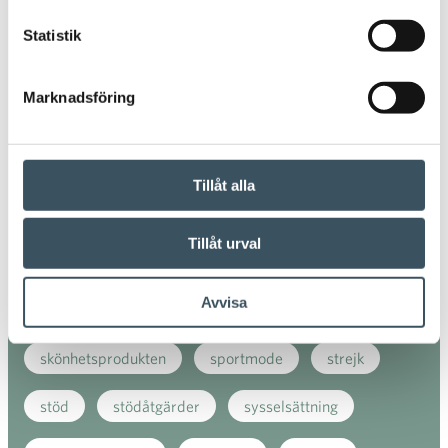
handelns kollektivavtal
Statistik
handelns kollektivavtalsförhandlingar
julhandeln
Marknadsföring
kollektivavtal
konsument
konsumentenkät
Kundnöjdheten
marknaden
Tillåt alla
marknadsföring
meddelande
mode
Tillåt urval
regeringens halvårsbudget
samhällsansvar
Avvisa
servicebranschernas kunskapsbarometer
skönhetsprodukten
sportmode
strejk
stöd
stödåtgärder
sysselsättning