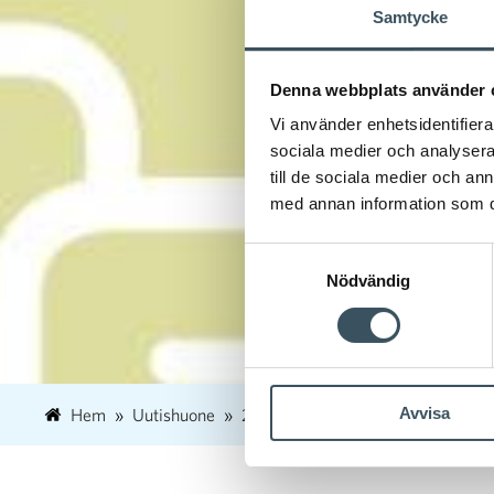
Samtycke
Denna webbplats använder 
Vi använder enhetsidentifierar
sociala medier och analysera 
till de sociala medier och a
med annan information som du 
Samtyckesval
Nödvändig
Avvisa
Hem
Uutishuone
2023
mars
15
Servicebra