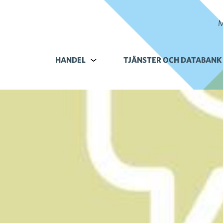
M
HANDEL
Alavalikko kohteelle Handel
TJÄNSTER OCH DATABANK