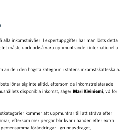
e
å alla inkomstnivåer. I expertuppgifter har man lösts detta
etet måste dock också vara uppmuntrande i internationella
m än de i den högsta kategorin i statens inkomstskatteskala.
rbete lönar sig inte alltid, eftersom de inkomstrelaterade
hushållets disponibla inkomst, säger
Mari Kiviniemi
, vd för
tkategorier kommer att uppmuntrar till att sträva efter
mmar, eftersom mer pengar blir kvar i handen efter extra
m gemensamma förändringar i grundavdraget,