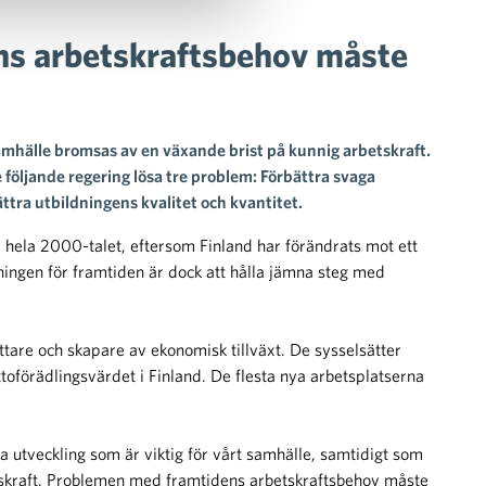
ns arbetskraftsbehov måste
samhälle bromsas av en växande brist på kunnig arbetskraft.
de följande regering lösa tre problem: Förbättra svaga
ttra utbildningens kvalitet och kvantitet.
 hela 2000-talet, eftersom Finland har förändrats mot ett
ngen för framtiden är dock att hålla jämna steg med
ttare och skapare av ekonomisk tillväxt. De sysselsätter
uttoförädlingsvärdet i Finland. De flesta nya arbetsplatserna
na utveckling som är viktig för vårt samhälle, samtidigt som
etskraft. Problemen med framtidens arbetskraftsbehov måste