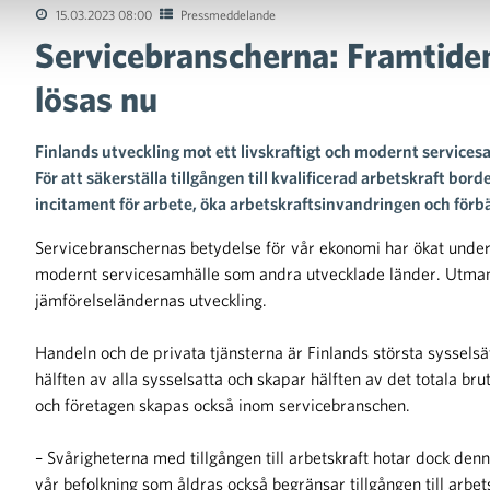
15.03.2023 08:00
Pressmeddelande
Servicebranscherna: Framtide
lösas nu
Finlands utveckling mot ett livskraftigt och modernt service
För att säkerställa tillgången till kvalificerad arbetskraft bor
incitament för arbete, öka arbetskraftsinvandringen och förbä
Servicebranschernas betydelse för vår ekonomi har ökat under
modernt servicesamhälle som andra utvecklade länder. Utmani
jämförelseländernas utveckling.
Handeln och de privata tjänsterna är Finlands största sysselsä
hälften av alla sysselsatta och skapar hälften av det totala br
och företagen skapas också inom servicebranschen.
– Svårigheterna med tillgången till arbetskraft hotar dock den
vår befolkning som åldras också begränsar tillgången till arb