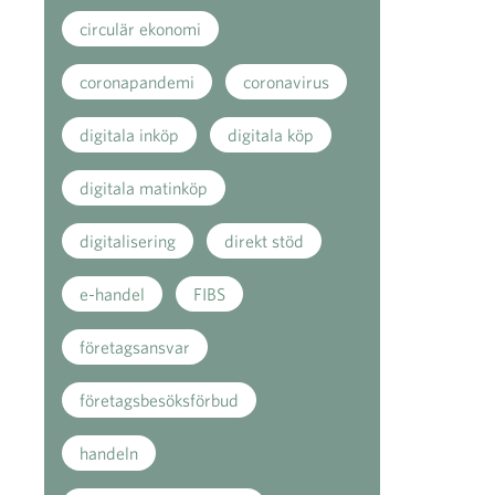
circulär ekonomi
coronapandemi
coronavirus
digitala inköp
digitala köp
digitala matinköp
digitalisering
direkt stöd
e-handel
FIBS
företagsansvar
företagsbesöksförbud
handeln