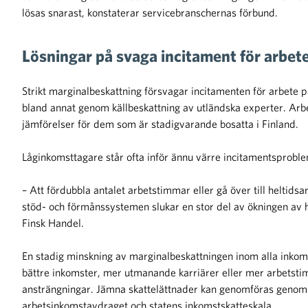
lösas snarast, konstaterar servicebranschernas förbund.
Lösningar på svaga incitament för arbet
Strikt marginalbeskattning försvagar incitamenten för arbete p
bland annat genom källbeskattning av utländska experter. Arb
jämförelser för dem som är stadigvarande bosatta i Finland.
Låginkomsttagare står ofta inför ännu värre incitamentsproble
– Att fördubbla antalet arbetstimmar eller gå över till heltidsa
stöd- och förmånssystemen slukar en stor del av ökningen av 
Finsk Handel.
En stadig minskning av marginalbeskattningen inom alla inkoms
bättre inkomster, mer utmanande karriärer eller mer arbetsti
ansträngningar. Jämna skattelättnader kan genomföras geno
arbetsinkomstavdraget och statens inkomstskatteskala.