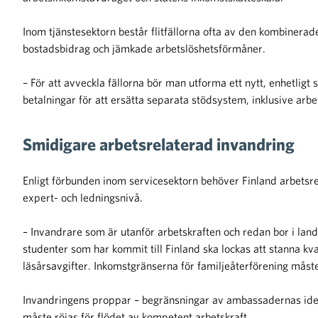
Inom tjänstesektorn består flitfällorna ofta av den kombinerad
bostadsbidrag och jämkade arbetslöshetsförmåner.
– För att avveckla fällorna bör man utforma ett nytt, enhetlig
betalningar för att ersätta separata stödsystem, inklusive arb
Smidigare arbetsrelaterad invandring
Enligt förbunden inom servicesektorn behöver Finland arbetsre
expert- och ledningsnivå.
– Invandrare som är utanför arbetskraften och redan bor i land
studenter som har kommit till Finland ska lockas att stanna kv
läsårsavgifter. Inkomstgränserna för familjeåterförening måst
Invandringens proppar – begränsningar av ambassadernas identi
måste röjas för flödet av kompetent arbetskraft.