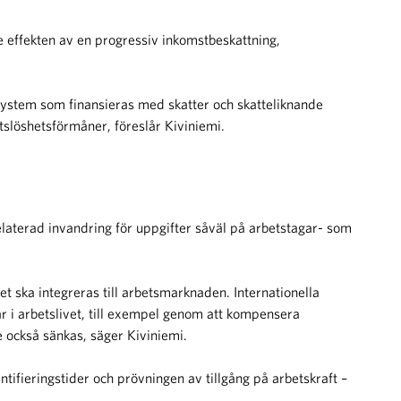
e effekten av en progressiv inkomstbeskattning,
t system som finansieras med skatter och skatteliknande
etslöshetsförmåner, föreslår Kiviniemi.
laterad invandring för uppgifter såväl på arbetstagar- som
et ska integreras till arbetsmarknaden. Internationella
ar i arbetslivet, till exempel genom att kompensera
e också sänkas, säger Kiviniemi.
fieringstider och prövningen av tillgång på arbetskraft –