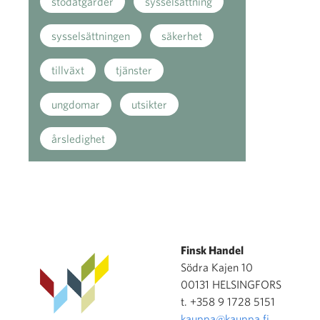
stödåtgärder
sysselsättning
sysselsättningen
säkerhet
tillväxt
tjänster
ungdomar
utsikter
årsledighet
Finsk Handel
Södra Kajen 10
00131 HELSINGFORS
t. +358 9 1728 5151
kauppa@kauppa.fi