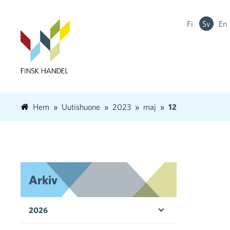
Fi
Sv
En
Hem
Uutishuone
2023
maj
12
Arkiv
2026
Öppna menyn