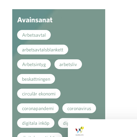
Avainsanat
Arbetsavtal
arbetsavtalsblankett
Arbetsintyg
arbetsliv
beskattningen
circulär ekonomi
coronapandemi
coronavirus
digitala inköp
digitala köp