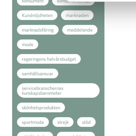
konsument
konsumentenkät
Kundnöjdheten
marknaden
marknadsföring
meddelande
mode
regeringens halvårsbudget
samhällsansvar
servicebranschernas
kunskapsbarometer
skönhetsprodukten
sportmode
strejk
stöd