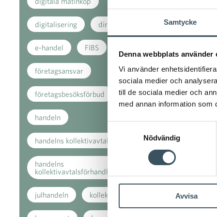
digitala matinköp
Samtycke
digitalisering
direkt stöd
e-handel
FIBS
Denna webbplats använder 
Vi använder enhetsidentifierar
företagsansvar
sociala medier och analysera 
till de sociala medier och a
företagsbesöksförbud
med annan information som du 
handeln
Samtyckesval
Nödvändig
handelns kollektivavtal
handelns
kollektivavtalsförhandlingar
julhandeln
kollektivavtal
Avvisa