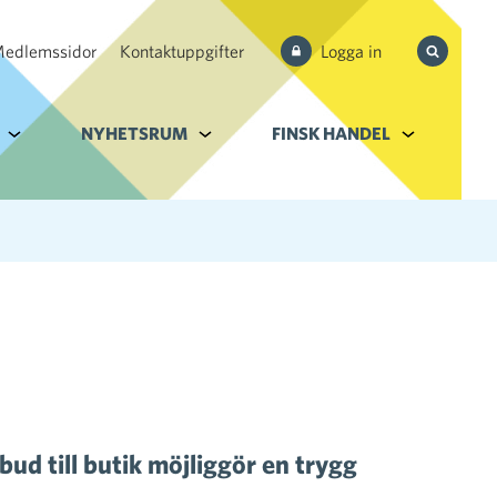
edlemssidor
Kontaktuppgifter
Logga in
Sök från 
Alavalikko kohteelle Tjänster och databank
NYHETSRUM
Alavalikko kohteelle Nyhetsrum
FINSK HANDEL
Alavalikko k
bud till butik möjliggör en trygg