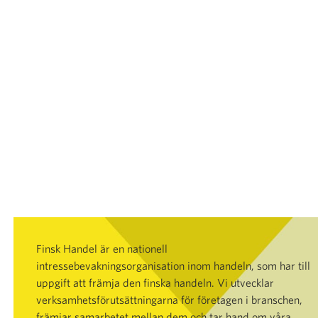
Finsk Handel är en nationell
intressebevakningsorganisation inom handeln, som har till
uppgift att främja den finska handeln. Vi utvecklar
verksamhetsförutsättningarna för företagen i branschen,
främjar samarbetet mellan dem och tar hand om våra