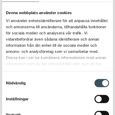
Avainsanat
Denna webbplats använder cookies
Arbetsavtal
arbetsavtalsblankett
Vi använder enhetsidentifierare för att anpassa innehållet
och annonserna till användarna, tillhandahålla funktioner
Arbetsintyg
arbetsliv
beskattningen
för sociala medier och analysera vår trafik. Vi
vidarebefordrar även sådana identifierare och annan
circulär ekonomi
coronavirus
digitala inköp
information från din enhet till de sociala medier och
annons- och analysföretag som vi samarbetar med.
digitala köp
digitala matinköp
Dessa kan i sin tur kombinera informationen med annan
information som du har tillhandahållit eller som de har
digital ekonomi
digitalisering
direkt stöd
samlat in när du har använt deras tjänster.
e-handel
Finsk Handel
företagsansvar
Samtyckesval
Nödvändig
handeln
handelns kollektivavtal
Inställningar
handelns kollektivavtalsförhandlingar
julhandeln
kollektivavtal
konkurrenskraft
Statistik