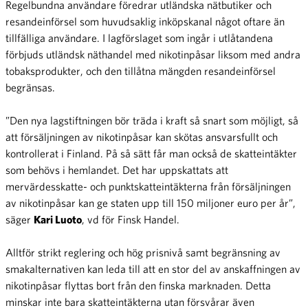
Regelbundna användare föredrar utländska nätbutiker och
resandeinförsel som huvudsaklig inköpskanal något oftare än
tillfälliga användare. I lagförslaget som ingår i utlåtandena
förbjuds utländsk näthandel med nikotinpåsar liksom med andra
tobaksprodukter, och den tillåtna mängden resandeinförsel
begränsas.
”Den nya lagstiftningen bör träda i kraft så snart som möjligt, så
att försäljningen av nikotinpåsar kan skötas ansvarsfullt och
kontrollerat i Finland. På så sätt får man också de skatteintäkter
som behövs i hemlandet. Det har uppskattats att
mervärdesskatte- och punktskatteintäkterna från försäljningen
av nikotinpåsar kan ge staten upp till 150 miljoner euro per år”,
säger
Kari Luoto
, vd för Finsk Handel.
Alltför strikt reglering och hög prisnivå samt begränsning av
smakalternativen kan leda till att en stor del av anskaffningen av
nikotinpåsar flyttas bort från den finska marknaden. Detta
minskar inte bara skatteintäkterna utan försvårar även