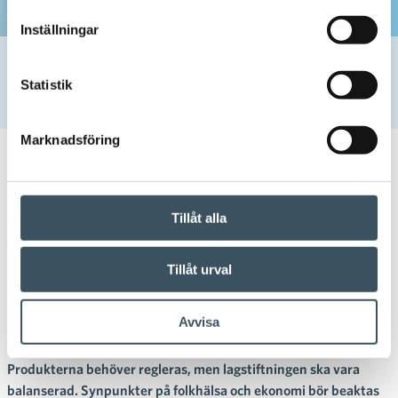
Inställningar
Hem
Uutishuone
2025
januari
24
En ansvarsfull och övervakad försäljningsmodell för
Statistik
nikotinpåsar bör skapas snabbt
Marknadsföring
24.01.2025 07:30
Pressmeddelande
En ansvarsfull och övervakad
Tillåt alla
försäljningsmodell för
Tillåt urval
nikotinpåsar bör skapas snabbt
Avvisa
Nikotinpåsar har etablerat sig på finska marknaden och
användningen av dem har ökat under de senaste åren.
Produkterna behöver regleras, men lagstiftningen ska vara
balanserad. Synpunkter på folkhälsa och ekonomi bör beaktas