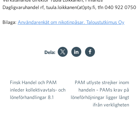
Dagligvaruhandel rf, tuula.loikkanen(at)pty.fi, tfn 040 922 0750
Bilaga:
Användarenkät om nikotinpåsar. Taloustutkimus Oy
Dela:
Finsk Handel och PAM
PAM utlyste strejker inom
Inläggsnavigering
inleder kollektivavtals- och
handeln – PAMs krav på
löneförhandlingar 8.1
löneförhöjningar ligger långt
ifrån verkligheten