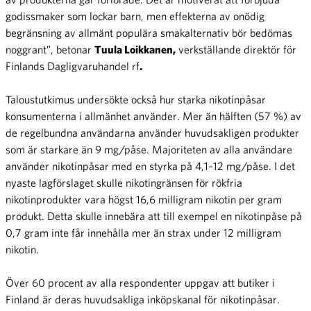
godissmaker som lockar barn, men effekterna av onödig
begränsning av allmänt populära smakalternativ bör bedömas
noggrant”, betonar
Tuula Loikkanen,
verkställande direktör för
Finlands Dagligvaruhandel rf
.
Taloustutkimus undersökte också hur starka nikotinpåsar
konsumenterna i allmänhet använder. Mer än hälften (57 %) av
de regelbundna användarna använder huvudsakligen produkter
som är starkare än 9 mg/påse. Majoriteten av alla användare
använder nikotinpåsar med en styrka på 4,1–12 mg/påse. I det
nyaste lagförslaget skulle nikotingränsen för rökfria
nikotinprodukter vara högst 16,6 milligram nikotin per gram
produkt. Detta skulle innebära att till exempel en nikotinpåse på
0,7 gram inte får innehålla mer än strax under 12 milligram
nikotin.
Över 60 procent av alla respondenter uppgav att butiker i
Finland är deras huvudsakliga inköpskanal för nikotinpåsar.