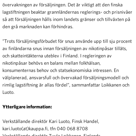
övervakningen av försäljningen. Det är viktigt att den finska
lagstiftningen beaktar grannländernas reglerings- och prisnivåer
så att försäljningen hålls inom landets gränser och tillväxten på
den grå marknaden kan förhindras.
”Trots försäljningsförbudet för snus använde upp till sju procent
av finländarna snus innan försäljningen av nikotinpåsar tilläts,
och skatteintäkterna uteblev i Finland. I regleringen av
nikotinpåsar behövs en balans mellan folkhälsan,
konsumenternas behov och statsekonomiska intressen. En
välplanerad, ansvarsfull och övervakad försäljningsmodell och
rimlig lagstiftning är allas fördel”, sammanfattar Loikkanen och
Luoto.
Ytterligare information:
Verkställande direktör Kari Luoto, Finsk Handel,
kari.luoto(at)kauppa.fi, tfn 040 068 8708
Verkställande direktör Tuula Loikkanen, Finlands