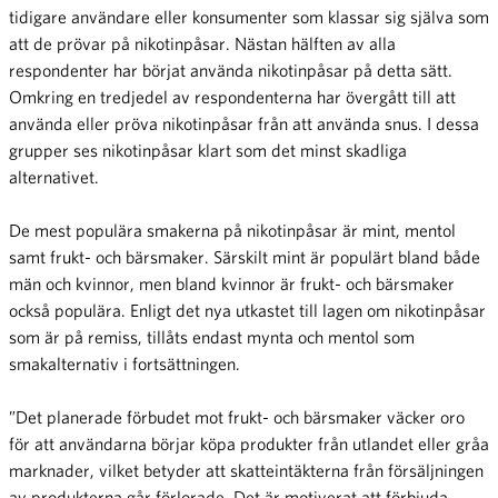
tidigare användare eller konsumenter som klassar sig själva som
att de prövar på nikotinpåsar. Nästan hälften av alla
respondenter har börjat använda nikotinpåsar på detta sätt.
Omkring en tredjedel av respondenterna har övergått till att
använda eller pröva nikotinpåsar från att använda snus. I dessa
grupper ses nikotinpåsar klart som det minst skadliga
alternativet.
De mest populära smakerna på nikotinpåsar är mint, mentol
samt frukt- och bärsmaker. Särskilt mint är populärt bland både
män och kvinnor, men bland kvinnor är frukt- och bärsmaker
också populära. Enligt det nya utkastet till lagen om nikotinpåsar
som är på remiss, tillåts endast mynta och mentol som
smakalternativ i fortsättningen.
”Det planerade förbudet mot frukt- och bärsmaker väcker oro
för att användarna börjar köpa produkter från utlandet eller gråa
marknader, vilket betyder att skatteintäkterna från försäljningen
av produkterna går förlorade. Det är motiverat att förbjuda