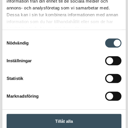
information från din enhet till de sociala medier och
e-handel
företagsansvar
föräldraledighet
annons- och analysföretag som vi samarbetar med.
Dessa kan i sin tur kombinera informationen med annan
handeln
handelns kollektivavtal
information som du har tillhandahållit eller som de har
samlat in när du har använt deras tjänster.
handelns kollektivavtalsförhandlingar
hem
Samtyckesval
hållbarhet
julhandeln
kollektivavtal
Nödvändig
konkurrensvillkor
konsumentenkät
Inställningar
Kundnöjdheten
mode
moms
Statistik
regeringens budjetmangling
Marknadsföring
regeringens halvårsbudget
service
sportmode
strejk
strukturreformer
Tillåt alla
stöd
stödåtgärder
sysselsättning