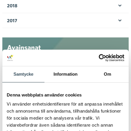
men
2018
Öpp
men
2017
Öpp
men
Avainsanat
Arbetsavtal
arbetsavtalsblankett
Samtycke
Information
Om
Arbetsintyg
arbetsliv
beskattningen
circulär ekonomi
coronavirus
digitala inköp
Denna webbplats använder cookies
Vi använder enhetsidentifierare för att anpassa innehållet
digitala köp
digitala matinköp
och annonserna till användarna, tillhandahålla funktioner
för sociala medier och analysera vår trafik. Vi
digital ekonomi
digitalisering
direkt stöd
vidarebefordrar även sådana identifierare och annan