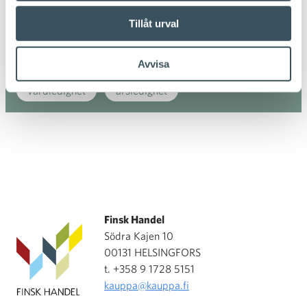
Tillåt urval
sysselsättningen
säkerhet
tillväxt
tjänster
utredning
utsikter
Avvisa
vårdledighet
årsledighet
Finsk Handel
Södra Kajen 10
00131 HELSINGFORS
t. +358 9 1728 5151
kauppa@kauppa.fi