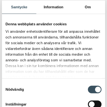
men
2017
Samtycke
Information
Om
Öpp
men
Denna webbplats använder cookies
Avainsanat
Vi använder enhetsidentifierare för att anpassa innehållet
och annonserna till användarna, tillhandahålla funktioner
Arbetsavtal
arbetsavtalsblankett
för sociala medier och analysera vår trafik. Vi
vidarebefordrar även sådana identifierare och annan
Arbetsintyg
arbetsliv
beskattningen
information från din enhet till de sociala medier och
annons- och analysföretag som vi samarbetar med.
butiksäkerhet
circulär ekonomi
coronavirus
Dessa kan i sin tur kombinera informationen med annan
information som du har tillhandahållit eller som de har
digitala inköp
digitala köp
samlat in när du har använt deras tjänster.
Samtyckesval
digitala matinköp
digitalisering
direkt stöd
Nödvändig
donationer av kläder
e-handel
Inställningar