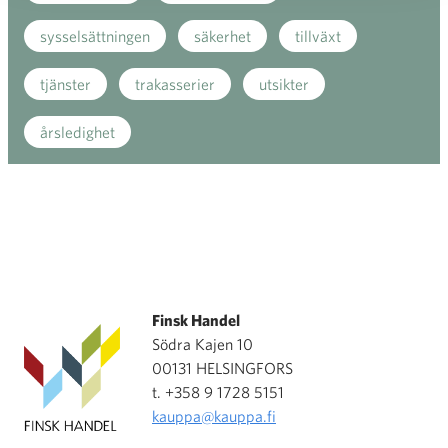
sysselsättningen
säkerhet
tillväxt
tjänster
trakasserier
utsikter
årsledighet
Finsk Handel
Södra Kajen 10
00131 HELSINGFORS
t. +358 9 1728 5151
kauppa@kauppa.fi