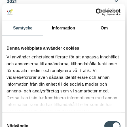
2021
Öpp
men
2020
Öpp
men
Samtycke
Information
Om
2019
Öpp
men
2018
Denna webbplats använder cookies
Öpp
men
Vi använder enhetsidentifierare för att anpassa innehållet
2017
och annonserna till användarna, tillhandahålla funktioner
Öpp
men
för sociala medier och analysera vår trafik. Vi
vidarebefordrar även sådana identifierare och annan
Avainsanat
information från din enhet till de sociala medier och
annons- och analysföretag som vi samarbetar med.
Dessa kan i sin tur kombinera informationen med annan
apoteksmarknaden
Arbetsavtal
information som du har tillhandahållit eller som de har
samlat in när du har använt deras tjänster.
arbetsavtalsblankett
Arbetsintyg
arbetsliv
Samtyckesval
Nödvändig
beskattningen
circulär ekonomi
coronavirus