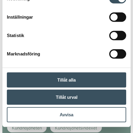
digitala inköp
digitala köp
Inställningar
digitala matinköp
digitalisering
direkt stöd
Statistik
e-handel
economi
elektrisk
elskatt
Marknadsföring
flitfällor
företagsansvar
handeln
handelns kollektivavtal
Tillåt alla
handelns kollektivavtalsförhandlingar
Tillåt urval
handelns utsikter
hyreskostnader
julhandeln
kollektivavtal
konsumentenkät
Avvisa
Kundnöjdheten
Kundnöjdhetsindexet