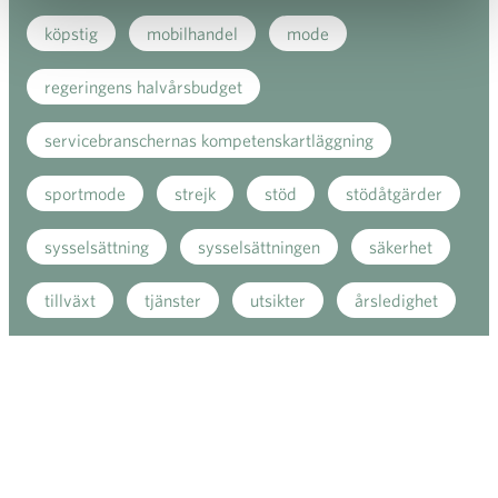
köpstig
mobilhandel
mode
regeringens halvårsbudget
servicebranschernas kompetenskartläggning
sportmode
strejk
stöd
stödåtgärder
sysselsättning
sysselsättningen
säkerhet
tillväxt
tjänster
utsikter
årsledighet