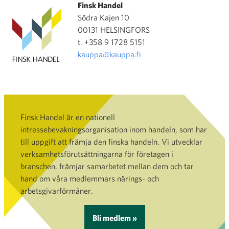
Finsk Handel
Södra Kajen 10
00131 HELSINGFORS
t. +358 9 1728 5151
kauppa@kauppa.fi
Finsk Handel är en nationell
intressebevakningsorganisation inom handeln, som har
till uppgift att främja den finska handeln. Vi utvecklar
verksamhetsförutsättningarna för företagen i
branschen, främjar samarbetet mellan dem och tar
hand om våra medlemmars närings- och
arbetsgivarförmåner.
Bli medlem »