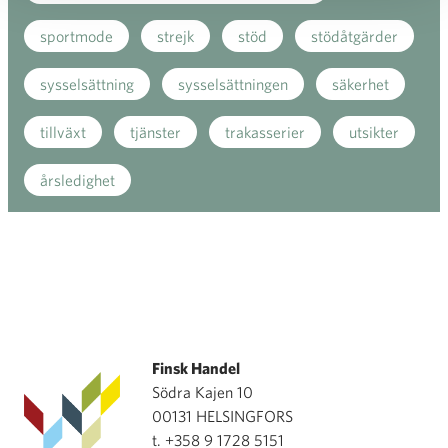
sportmode
strejk
stöd
stödåtgärder
sysselsättning
sysselsättningen
säkerhet
tillväxt
tjänster
trakasserier
utsikter
årsledighet
Finsk Handel
Södra Kajen 10
00131 HELSINGFORS
t. +358 9 1728 5151