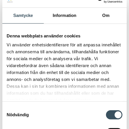
men
2018
Öpp
Samtycke
Information
Om
men
2017
Öpp
men
Denna webbplats använder cookies
Vi använder enhetsidentifierare för att anpassa innehållet
Avainsanat
och annonserna till användarna, tillhandahålla funktioner
för sociala medier och analysera vår trafik. Vi
Arbetsavtal
arbetsavtalsblankett
vidarebefordrar även sådana identifierare och annan
information från din enhet till de sociala medier och
Arbetsintyg
arbetsliv
beskattningen
annons- och analysföretag som vi samarbetar med.
Dessa kan i sin tur kombinera informationen med annan
butiksäkerhet
circulär ekonomi
coronavirus
information som du har tillhandahållit eller som de har
samlat in när du har använt deras tjänster.
Detaljhandelns Forskningsstiftelse
digitala inköp
Samtyckesval
Nödvändig
digitala köp
digitala matinköp