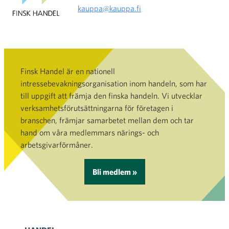
kauppa@kauppa.fi
Finsk Handel är en nationell
intressebevakningsorganisation inom handeln, som har
till uppgift att främja den finska handeln. Vi utvecklar
verksamhetsförutsättningarna för företagen i
branschen, främjar samarbetet mellan dem och tar
hand om våra medlemmars närings- och
arbetsgivarförmåner.
Bli medlem »