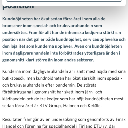
position
Kundnöjdheten har ökat sedan förra året inom alla de
branscher inom special- och bruksvaruhandeln som
undersöktes. Framför allt har de inhemska kedjorna stärkt sin
position när det gäller både kundnöjdhet, serviceupplevelse och
den lojalitet som kunderna upplever. Även om kundnöjdheten
inom dagligvaruhandeln inte förbättrades ytterligare är den i
genomsnitt klart större än inom andra sektorer.
Kunderna inom dagligvaruhandeln är i snitt mest nöjda med sina
butiksbesök, men kundnöjdheten har ökat särskilt inom special-
och bruksvaruhandeln efter pandemin. De största
förbättringarna i genomsnitt har skett inom järn- och
klädhandeln och de tre kedjor som har höjt kundnöjdheten mest
sedan förra året är RTV Group, Halonen och Kekäle.
Resultaten framgår av en undersökning som genomförts av Finsk
Handel och Förening för specialhandel i Finland ETU ry, där