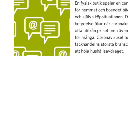
En fysisk butik spelar en ce
för hemmet och boendet båd
och själva köpsituationen. D
betydelse ökar när coronakri
ofta utifrån priset men även
för många. Coronaviruset ho
fackhandelns största brans
att höja hushållsavdraget.