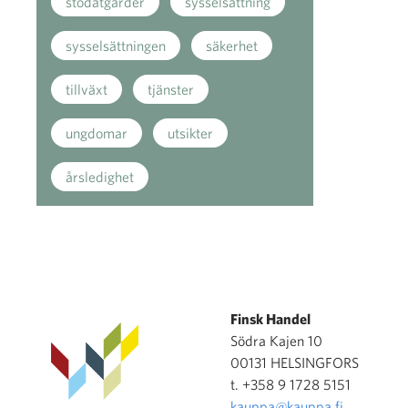
stödåtgärder
sysselsättning
sysselsättningen
säkerhet
tillväxt
tjänster
ungdomar
utsikter
årsledighet
Finsk Handel
Södra Kajen 10
00131 HELSINGFORS
t. +358 9 1728 5151
kauppa@kauppa.fi