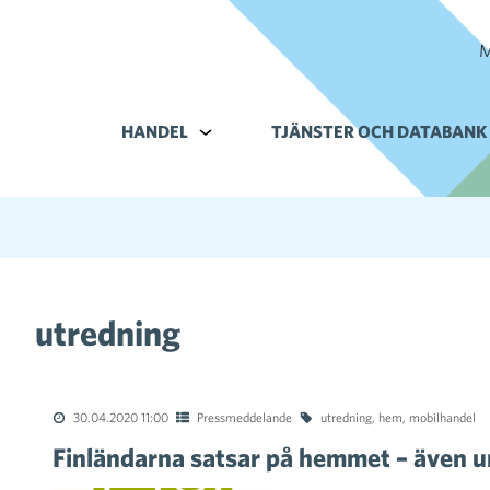
M
HANDEL
Alavalikko kohteelle Handel
TJÄNSTER OCH DATABANK
utredning
30.04.2020 11:00
Pressmeddelande
utredning
,
hem
,
mobilhandel
Finländarna satsar på hemmet – även u