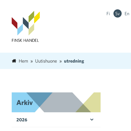
Fi
Sv
En
Hem
Uutishuone
utredning
Arkiv
2026
Öppna menyn