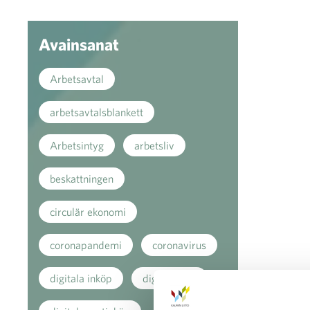
Avainsanat
Arbetsavtal
arbetsavtalsblankett
Arbetsintyg
arbetsliv
beskattningen
circulär ekonomi
coronapandemi
coronavirus
digitala inköp
digitala köp