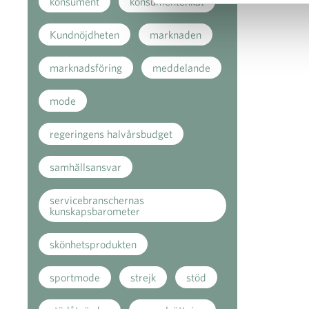
konsument
konsumentenkät
Kundnöjdheten
marknaden
marknadsföring
meddelande
mode
regeringens halvårsbudget
samhällsansvar
servicebranschernas
kunskapsbarometer
skönhetsprodukten
sportmode
strejk
stöd