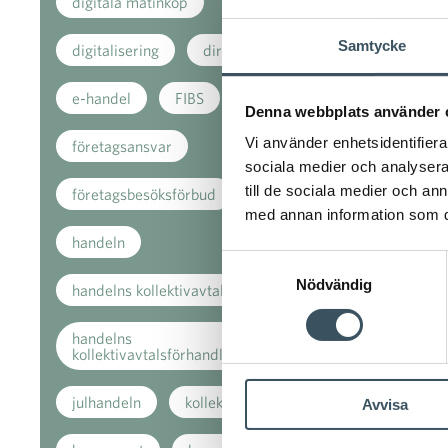
digitala matinköp
Samtycke
digitalisering
direkt stöd
e-handel
FIBS
Denna webbplats använder 
Vi använder enhetsidentifierar
företagsansvar
sociala medier och analysera 
till de sociala medier och a
företagsbesöksförbud
med annan information som du 
handeln
Samtyckesval
Nödvändig
handelns kollektivavtal
handelns
kollektivavtalsförhandlingar
julhandeln
kollektivavtal
Avvisa