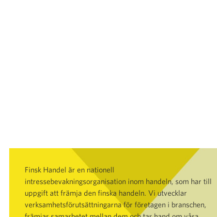
Finsk Handel är en nationell
intressebevakningsorganisation inom handeln, som har till
uppgift att främja den finska handeln. Vi utvecklar
verksamhetsförutsättningarna för företagen i branschen,
främjar samarbetet mellan dem och tar hand om våra