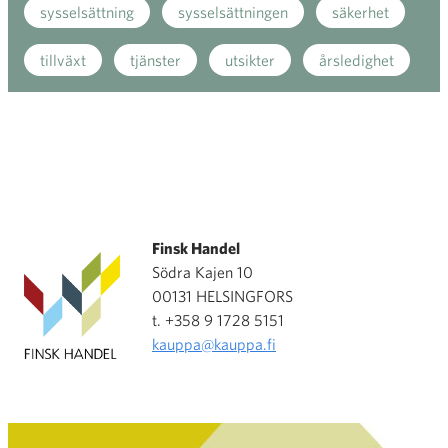
sysselsättning
sysselsättningen
säkerhet
tillväxt
tjänster
utsikter
årsledighet
Finsk Handel
Södra Kajen 10
00131 HELSINGFORS
t. +358 9 1728 5151
kauppa@kauppa.fi