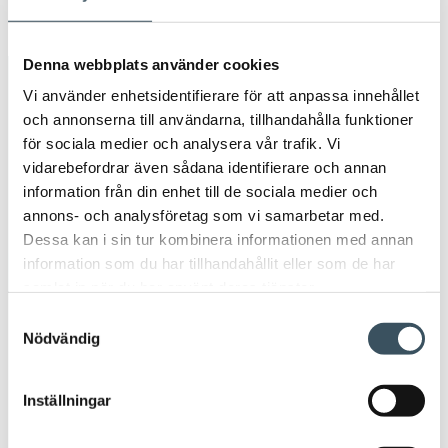
Öpp
men
Denna webbplats använder cookies
Avainsanat
Vi använder enhetsidentifierare för att anpassa innehållet
och annonserna till användarna, tillhandahålla funktioner
apoteksmarknaden
Arbetsavtal
för sociala medier och analysera vår trafik. Vi
vidarebefordrar även sådana identifierare och annan
arbetsavtalsblankett
Arbetsintyg
arbetsliv
information från din enhet till de sociala medier och
annons- och analysföretag som vi samarbetar med.
beskattningen
circulär ekonomi
coronavirus
Dessa kan i sin tur kombinera informationen med annan
information som du har tillhandahållit eller som de har
digitala inköp
digitala köp
samlat in när du har använt deras tjänster.
Samtyckesval
digitala matinköp
digitalisering
direkt stöd
Nödvändig
e-handel
economi
elskatt
flitfällor
Inställningar
företagsansvar
handeln