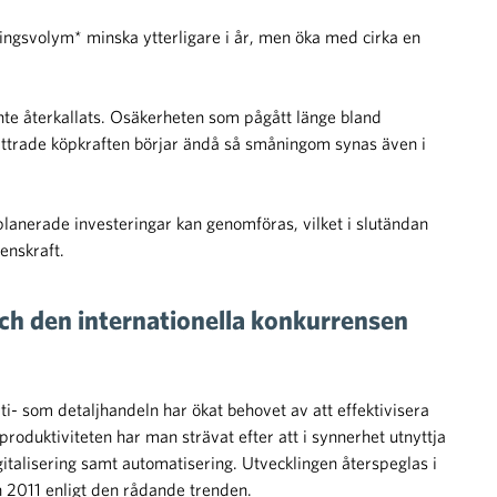
ningsvolym* minska ytterligare i år, men öka med cirka en
te återkallats. Osäkerheten som pågått länge bland
ättrade köpkraften börjar ändå så småningom synas även i
planerade investeringar kan genomföras, vilket i slutändan
enskraft.
ch den internationella konkurrensen
i- som detaljhandeln har ökat behovet av att effektivisera
roduktiviteten har man strävat efter att i synnerhet utnyttja
igitalisering samt automatisering. Utvecklingen återspeglas i
n 2011 enligt den rådande trenden.