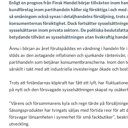
Enligt en prognos från Finsk Handel börjar tillväxten inom h
kundföretag inom partihandeln håller sig försiktiga i och me
så småningom också synas i detaljhandelns försäljning, trots 
konsumenternas försiktighet. Dock fortsätter sysselsättninge
sysselsättaren inom privata sektorn. De politiska beslutsfat
betydande tillväxt av sysselsättningen utan livskraftig hande
Ännu i början av året förutspåddes en vändning i handeln för i
stöds av den avtagande inflationen och sjunkande räntenivån, 
partihandeln som betjänar konsumentbranscherna. Inom den tek
särskilt i takt med att industriella investeringar ökade och b
Trots att finländarnas köpkraft har fått ett lyft, har fluktuatio
på nytt och den försvagade sysselsättningen skapat ny osäker
”Vårens och försommarens kyla och regn tärde på försäljning
Säsongsprodukter har tvingats säljas med förtida reor för att 
försvagar lönsamheten i synnerhet för små fackbutiker”, beskr
utveckling.