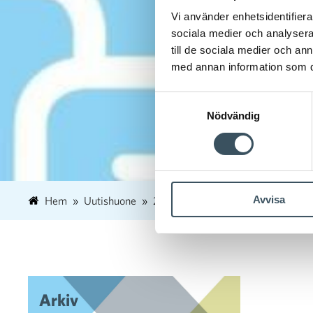
Vi använder enhetsidentifierar
sociala medier och analysera 
till de sociala medier och a
med annan information som du 
Samtyckesval
Nödvändig
Avvisa
Hem
Uutishuone
2025
augusti
4
Handelns 
Arkiv