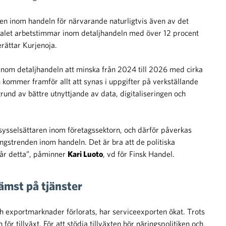
en inom handeln för närvarande naturligtvis även av det
talet arbetstimmar inom detaljhandeln med över 12 procent
rättar Kurjenoja.
inom detaljhandeln att minska från 2024 till 2026 med cirka
kommer framför allt att synas i uppgifter på verkställande
und av bättre utnyttjande av data, digitaliseringen och
 sysselsättaren inom företagssektorn, och därför påverkas
ngstrenden inom handeln. Det är bra att de politiska
tår detta”, påminner
Kari Luoto
, vd för Finsk Handel.
rämst på tjänster
h exportmarknader förlorats, har serviceexporten ökat. Trots
för tillväxt. För att stödja tillväxten bör näringspolitiken och