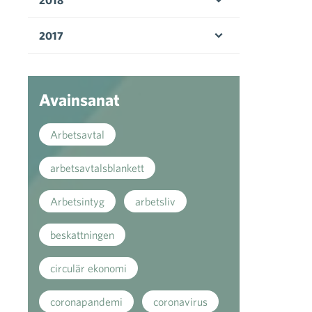
Öppna menyn
2017
Öppna menyn
Avainsanat
Arbetsavtal
arbetsavtalsblankett
Arbetsintyg
arbetsliv
beskattningen
circulär ekonomi
coronapandemi
coronavirus