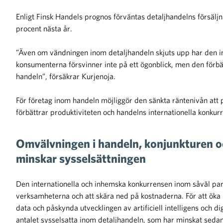
Enligt Finsk Handels prognos förväntas detaljhandelns försälj
procent nästa år.
”Även om vändningen inom detaljhandeln skjuts upp har den in
konsumenterna försvinner inte på ett ögonblick, men den förb
handeln”, försäkrar Kurjenoja.
För företag inom handeln möjliggör den sänkta räntenivån att 
förbättrar produktiviteten och handelns internationella konkurr
Omvälvningen i handeln, konjunkturen o
minskar sysselsättningen
Den internationella och inhemska konkurrensen inom såväl part
verksamheterna och att skära ned på kostnaderna. För att öka p
data och påskynda utvecklingen av artificiell intelligens och d
antalet sysselsatta inom detaljhandeln, som har minskat seda