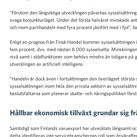
”Förutom den långsiktiga utvecklingen påverkas sysselsättning
svaga konjunkturläget. Under det första halvåret minskade an
och inom partihandeln med fyra procent jämfört med i fjol”, be
Enligt en prognos från Finsk Handel kommer sysselsättningen 
fem procent, dvs. med nästan 8 000 sysselsatta. Minskningen 
nivå samt i stödfunktioner som behövs mindre än tidigare på gr
utvecklingen av artificiell intelligens.
”Handeln är dock även i fortsättningen den överlägset största
sysselsättningen inom hela den privata sektorn av sysselsättni
beslutsfattarna som planerar skatte- och näringspolitiken förs
Hållbar ekonomisk tillväxt grundar sig f
Samtidigt som Finlands varuexport har utvecklats långsamt oc
detta identifieras inte servicebranschernas roll som drivkraften 