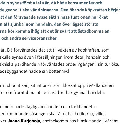
andeln synas först nästa år, då både konsumenter och
d de geopolitiska vändningarna. Den ökande köpkraften börjar
att den försvagade sysselsättningssituationen har ökat
n att sjunka inom handeln, den överlägset största
tarna bör komma ihåg att det är svårt att åstadkomma en
l och andra servicebranscher.
 år. Då förväntades det att tillväxten av köpkraften, som
skulle synas även i försäljningen inom detaljhandeln och
niska partihandeln förväntades orderingången i sin tur öka,
ostadsbyggandet nådde sin bottennivå.
ner i tullpolitiken, situationen som blossat upp i Mellanöstern
het om framtiden. Inte ens vädret har gynnat handeln.
en inom både dagligvaruhandeln och fackhandeln.
den kommande säsongen ska få plats i butikerna, vilket
iver
Jaana Kurjenoja
, chefsekonom hos Finsk Handel, vårens