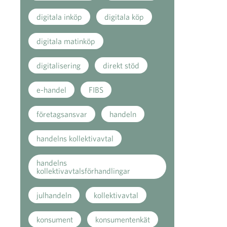
digitala inköp
digitala köp
digitala matinköp
digitalisering
direkt stöd
e-handel
FIBS
företagsansvar
handeln
handelns kollektivavtal
handelns
kollektivavtalsförhandlingar
julhandeln
kollektivavtal
konsument
konsumentenkät