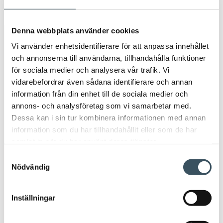
Öpp
men
Denna webbplats använder cookies
Avainsanat
Vi använder enhetsidentifierare för att anpassa innehållet
och annonserna till användarna, tillhandahålla funktioner
Arbetsavtal
arbetsavtalsblankett
för sociala medier och analysera vår trafik. Vi
vidarebefordrar även sådana identifierare och annan
Arbetsintyg
arbetsliv
beskattningen
information från din enhet till de sociala medier och
annons- och analysföretag som vi samarbetar med.
circulär ekonomi
coronavirus
digitala inköp
Dessa kan i sin tur kombinera informationen med annan
information som du har tillhandahållit eller som de har
digitala köp
digitala matinköp
samlat in när du har använt deras tjänster.
Samtyckesval
digital ekonomi
digitalisering
direkt stöd
Nödvändig
e-handel
Finsk Handel
företagsansvar
Inställningar
handeln
handelns kollektivavtal