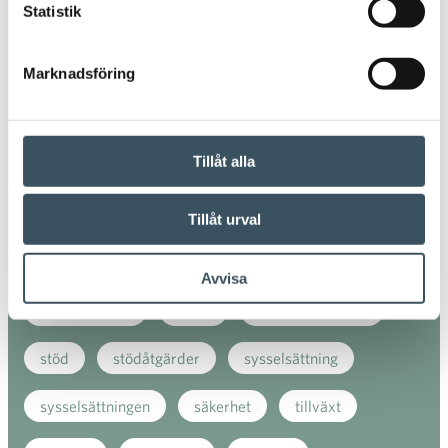
Statistik
handelns kollektivavtalsförhandlingar
julhandeln
kollektivavtal
konkurrenskraft
Marknadsföring
konsumentenkät
Kundnöjdheten
mode
Tillåt alla
moms
nätbutiker
regeringens halvårsbudget
Tillåt urval
restart-lönesubvention
sportmode
Avvisa
stadscentrum
strejk
strukturreformer
stöd
stödåtgärder
sysselsättning
sysselsättningen
säkerhet
tillväxt