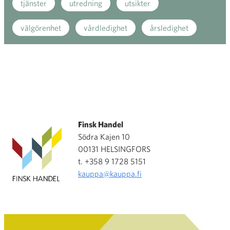
tjänster
utredning
utsikter
välgörenhet
vårdledighet
årsledighet
Finsk Handel
Södra Kajen 10
00131 HELSINGFORS
t. +358 9 1728 5151
kauppa@kauppa.fi