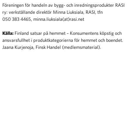
Föreningen för handeln av bygg- och inredningsprodukter RASI
ry: verkställande direktör Minna Liuksiala, RASI, tfn
050 383 4465, minna.liuksiala(at)rasi.net
Källa:
Finland satsar på hemmet – Konsumentens köpstig och
ansvarsfullhet i produktkategorierna för hemmet och boendet.
Jaana Kurjenoja, Finsk Handel (medlemsmaterial).
Finsk Handel representerar handeln, den största branschen inom
näringslivet. Handeln sysselsätter cirka 300 000 personer i Finland.
Finsk Handel har cirka 7 000 medlemsföretag och representerar både
detalj- och partiaffärer inom näringspolitiken och
intressebevakningen på arbetsmarknaden.
Kauppa.fi/sv