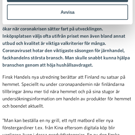
gäller produkter för hemmet och boendet både när det gäller
Avvisa
informationssökningen inför köpet och själva köpsituationen.
De digitala kanalernas och framför allt mobilvärldens betydelse
ökar när coronakrisen sätter fart på utvecklingen.
Inköpsplatsen väljs ofta utifrån priset men även bland annat
utbud och kvalitet är viktiga valkriterier för många.
Coronaviruset hotar den viktigaste säsongen för järnhandel,
fackhandelns största bransch. Man skulle snabbt kunna hjälpa
branschen genom att höja hushållsavdraget.
Finsk Handels nya utredning berättar att Finland nu satsar på
hemmet. Speciellt nu under coronapandemin när finländarna
tillbringar ännu mer tid nära hemmet och på sina stugor är
undersökningsinformation om handeln av produkter för hemmet
och boendet aktuellt.
”Man kan beställa en ny grill, ett nytt matbord eller nya
fönstergardiner t.ex. från Kina eftersom digitala köp blir
vanligare även i dessa produktkategorier. En av den finska