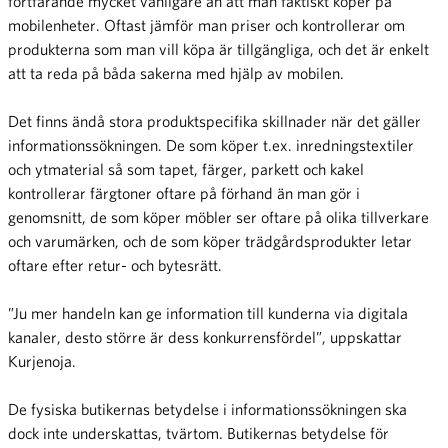
fortfarande mycket vanligare än att man faktiskt köper på
mobilenheter. Oftast jämför man priser och kontrollerar om
produkterna som man vill köpa är tillgängliga, och det är enkelt
att ta reda på båda sakerna med hjälp av mobilen.
Det finns ändå stora produktspecifika skillnader när det gäller
informationssökningen. De som köper t.ex. inredningstextiler
och ytmaterial så som tapet, färger, parkett och kakel
kontrollerar färgtoner oftare på förhand än man gör i
genomsnitt, de som köper möbler ser oftare på olika tillverkare
och varumärken, och de som köper trädgårdsprodukter letar
oftare efter retur- och bytesrätt.
”Ju mer handeln kan ge information till kunderna via digitala
kanaler, desto större är dess konkurrensfördel”, uppskattar
Kurjenoja.
De fysiska butikernas betydelse i informationssökningen ska
dock inte underskattas, tvärtom. Butikernas betydelse för