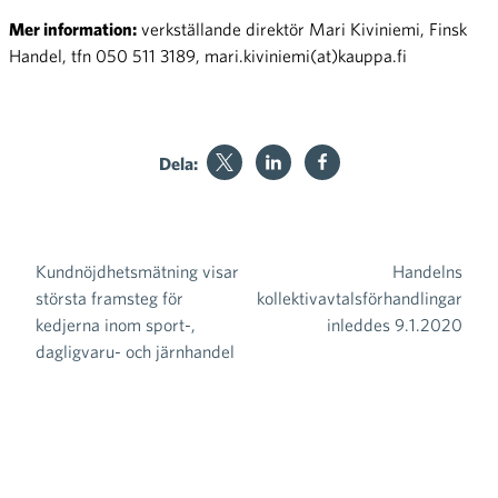
Mer information:
verkställande direktör Mari Kiviniemi, Finsk
Handel, tfn 050 511 3189, mari.kiviniemi(at)kauppa.fi
Dela:
Kundnöjdhetsmätning visar
Handelns
Inläggsnavigering
största framsteg för
kollektivavtalsförhandlingar
kedjerna inom sport-,
inleddes 9.1.2020
dagligvaru- och järnhandel