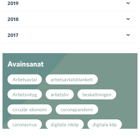
2019
Öpp
men
2018
Öpp
men
2017
Öpp
men
Avainsanat
Arbetsavtal
arbetsavtalsblankett
Arbetsintyg
arbetsliv
beskattningen
circulär ekonomi
coronapandemi
coronavirus
digitala inköp
digitala köp
digitala matinköp
digitalisering
direkt stöd