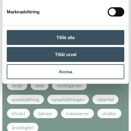
handelns kollektivavtalsförhandlingar
julhandeln
Marknadsföring
kollektivavtal
konsumentenkät
konsumptionen
Kundnöjdheten
Tillåt alla
kundservice
köpkraft
köpvanor
Tillåt urval
livskraftsarbete
mode
näthandel
regeringens halvårsbudget
sportmode
Avvisa
strejk
stöd
stödåtgärder
sysselsättning
sysselsättningen
säkerhet
tillväxt
tjänster
trakasserier
utsikter
årsledighet