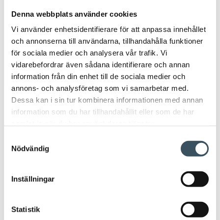
Arbetsavtal
arbetsavtalsblankett
Denna webbplats använder cookies
Vi använder enhetsidentifierare för att anpassa innehållet
Arbetsintyg
arbetsliv
beskattningen
och annonserna till användarna, tillhandahålla funktioner
för sociala medier och analysera vår trafik. Vi
butiksäkerhet
circulär ekonomi
coronavirus
vidarebefordrar även sådana identifierare och annan
information från din enhet till de sociala medier och
Detaljhandelns Forskningsstiftelse
digitala inköp
annons- och analysföretag som vi samarbetar med.
Dessa kan i sin tur kombinera informationen med annan
digitala köp
digitala matinköp
information som du har tillhandahållit eller som de har
samlat in när du har använt deras tjänster.
digitalisering
direkt stöd
Samtyckesval
Nödvändig
donationer av kläder
e-handel
fackhandeln
företagsansvar
handeln
Inställningar
handelns kollektivavtal
Statistik