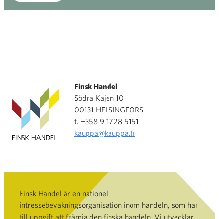
Finsk Handel
Södra Kajen 10
00131 HELSINGFORS
t. +358 9 1728 5151
kauppa@kauppa.fi
Finsk Handel är en nationell
intressebevakningsorganisation inom handeln, som har
till uppgift att främja den finska handeln. Vi utvecklar