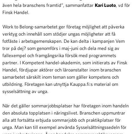
även hela branschens framtid”, sammanfattar
Kari Luoto
, vd för
Finsk Handel.
Work to Belong-samarbetet ger företag möjlighet att påverka
verktyg och innehåll som stödjer ungas möjligheter att få
fotfäste i arbetsgemenskapen. De kan delta i kampanjen Vem
tror på dej? som genomförs i maj–juni och dela med sig av
fallexempel och framgångsrika försök med programmets
partner. I Kompetent handel-akademin, som initierats av Finsk
Handel, fördjupar aktörer och läroanstalter inom branschen
samarbetet särskilt inom teman som gäller kompetens och
utbildning. Företagen kan utnyttja Kauppa.fi:s material om
sysselsättning av unga.
När det gäller sommarjobbsplatser har företagen inom handeln
den absoluta topplatsen i näringslivet. Branschen uppmuntrar
alla att fortsätta erbjuda sommarjobb och praktikplatser för
unga. Man kan till exempel använda Sysselsättningssedeln för