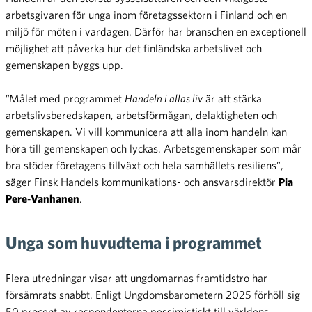
arbetsgivaren för unga inom företagssektorn i Finland och en
miljö för möten i vardagen. Därför har branschen en exceptionell
möjlighet att påverka hur det finländska arbetslivet och
gemenskapen byggs upp.
”Målet med programmet
Handeln i allas liv
är att stärka
arbetslivsberedskapen, arbetsförmågan, delaktigheten och
gemenskapen. Vi vill kommunicera att alla inom handeln kan
höra till gemenskapen och lyckas. Arbetsgemenskaper som mår
bra stöder företagens tillväxt och hela samhällets resiliens”,
säger Finsk Handels kommunikations- och ansvarsdirektör
Pia
Pere
‑
Vanhanen
.
Unga som huvudtema i programmet
Flera utredningar visar att ungdomarnas framtidstro har
försämrats snabbt. Enligt Ungdomsbarometern 2025 förhöll sig
50 procent av respondenterna pessimistiskt till världens