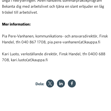
unga i rekryteringen. Även handelns sommarpraktikprogram
Bekanta dig med arbetslivet och tjäna en slant erbjuder en låg
tröskel till arbetslivet.
Mer information:
Pia Pere-Vanhanen, kommunikations- och ansvarsdirektör, Finsk
Handel, tfn 040 867 1708, pia.pere-vanhanen(at)kauppa.fi
Kari Luoto, verkställande direktör, Finsk Handel, tfn 0400 688
708, kari.luoto(at)kauppa.fi
Dela:
Handelns försäljningstillväxt
Den inhemska webbhandeln