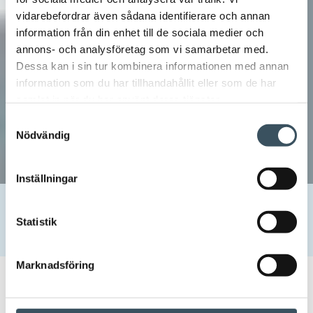
vidarebefordrar även sådana identifierare och annan
information från din enhet till de sociala medier och
annons- och analysföretag som vi samarbetar med.
Dessa kan i sin tur kombinera informationen med annan
information som du har tillhandahållit eller som de har
samlat in när du har använt deras tjänster.
Samtyckesval
Nödvändig
Inställningar
Hem
Uutishuone
2026
maj
11
Handeln bygger upp nya gemenskaper – unga i centrum för
Statistik
programmet
Marknadsföring
11.05.2026 10:15
Pressmeddelande