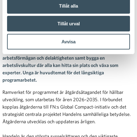
Handeln bygger upp nya
Tillåt alla
gemenskaper – unga i centrum
Tillåt urval
för programmet
Avvisa
Finsk Handel startar branschens gemensamma program
Handeln i allas liv, vars mål är att stärka arbetslivsberedskapen,
arbetsförmågan och delaktigheten samt bygga en
arbetslivskultur där alla kan hitta sin plats och växa som
experter. Unga är huvudtemat för det långsiktiga
programarbetet.
Ramverket för programmet är åtgärdsåtagandet för hållbar
utveckling, som utarbetas för åren 2026–2035. I förbundet
kopplas åtgärderna till FN:s Global Compact-initiativ och det
strategiskt centrala projektet Handelns samhälleliga betydelse.
Åtgärderna utvecklas och uppdateras årligen.
Handeln är den största sysselsättaren och den viktigaste