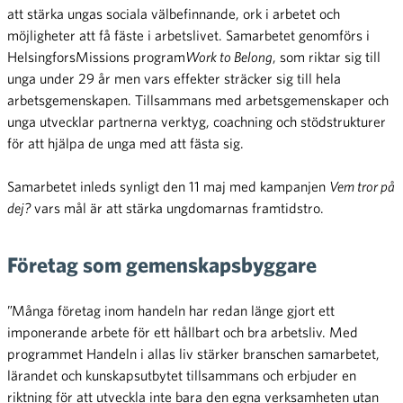
att stärka ungas sociala välbefinnande, ork i arbetet och
möjligheter att få fäste i arbetslivet. Samarbetet genomförs i
HelsingforsMissions program
Work to Belong
, som riktar sig till
unga under 29 år men vars effekter sträcker sig till hela
arbetsgemenskapen. Tillsammans med arbetsgemenskaper och
unga utvecklar partnerna verktyg, coachning och stödstrukturer
för att hjälpa de unga med att fästa sig.
Samarbetet inleds synligt den 11 maj med kampanjen
Vem tror på
dej?
vars mål är att stärka ungdomarnas framtidstro.
Företag som gemenskapsbyggare
”Många företag inom handeln har redan länge gjort ett
imponerande arbete för ett hållbart och bra arbetsliv. Med
programmet Handeln i allas liv stärker branschen samarbetet,
lärandet och kunskapsutbytet tillsammans och erbjuder en
riktning för att utveckla inte bara den egna verksamheten utan