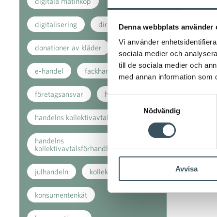
digitala matinköp
digitalisering
direkt stöd
Denna webbplats använder 
Vi använder enhetsidentifierar
donationer av kläder
sociala medier och analysera 
till de sociala medier och a
e-handel
fackhandeln
med annan information som du 
företagsansvar
handeln
Samtyckesval
Nödvändig
handelns kollektivavtal
handelns
kollektivavtalsförhandlingar
Avvisa
julhandeln
kollektivavtal
konsumentenkät