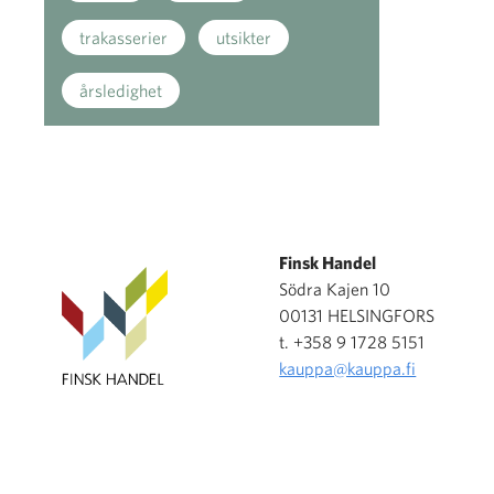
trakasserier
utsikter
årsledighet
Finsk Handel
Södra Kajen 10
00131 HELSINGFORS
t. +358 9 1728 5151
kauppa@kauppa.fi