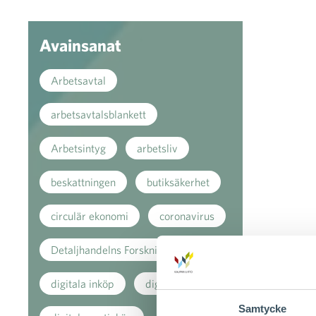
Avainsanat
Arbetsavtal
arbetsavtalsblankett
Arbetsintyg
arbetsliv
beskattningen
butiksäkerhet
circulär ekonomi
coronavirus
Detaljhandelns Forskningsstiftelse
digitala inköp
digitala köp
Samtycke