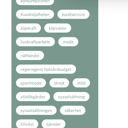
konsumptionen
Kundnöjdheten
kundservice
köpkraft
köpvanor
livskraftsarbete
mode
näthandel
regeringens halvårsbudget
sportmode
strejk
stöd
stödåtgärder
sysselsättning
sysselsättningen
säkerhet
tillväxt
tjänster