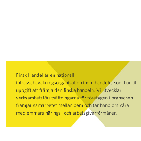
Finsk Handel är en nationell
intressebevakningsorganisation inom handeln, som har till
uppgift att främja den finska handeln. Vi utvecklar
verksamhetsförutsättningarna för företagen i branschen,
främjar samarbetet mellan dem och tar hand om våra
medlemmars närings- och arbetsgivarförmåner.