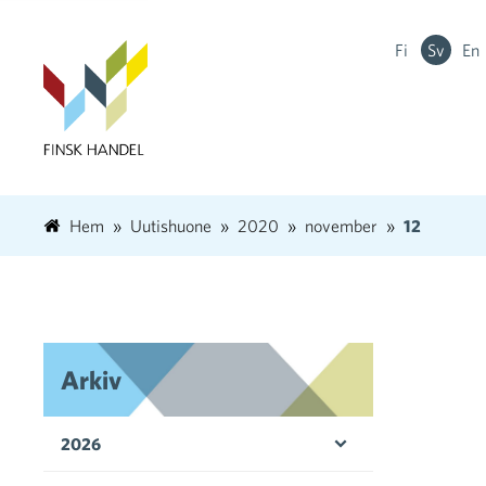
Fi
Sv
En
Hem
Uutishuone
2020
november
12
Arkiv
2026
Öppna menyn