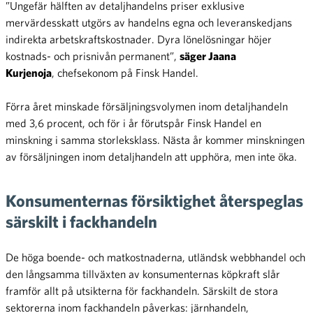
”Ungefär hälften av detaljhandelns priser exklusive
mervärdesskatt utgörs av handelns egna och leveranskedjans
indirekta arbetskraftskostnader. Dyra lönelösningar höjer
kostnads- och prisnivån permanent”,
säger Jaana
Kurjenoja
, chefsekonom på Finsk Handel.
Förra året minskade försäljningsvolymen inom detaljhandeln
med 3,6 procent, och för i år förutspår Finsk Handel en
minskning i samma storleksklass. Nästa år kommer minskningen
av försäljningen inom detaljhandeln att upphöra, men inte öka.
Konsumenternas försiktighet återspeglas
särskilt i fackhandeln
De höga boende- och matkostnaderna, utländsk webbhandel och
den långsamma tillväxten av konsumenternas köpkraft slår
framför allt på utsikterna för fackhandeln. Särskilt de stora
sektorerna inom fackhandeln påverkas: järnhandeln,