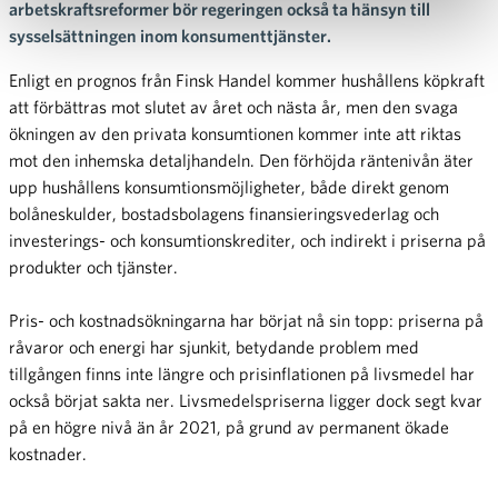
arbetskraftsreformer bör regeringen också ta hänsyn till
sysselsättningen inom konsumenttjänster.
Enligt en prognos från Finsk Handel kommer hushållens köpkraft
att förbättras mot slutet av året och nästa år, men den svaga
ökningen av den privata konsumtionen kommer inte att riktas
mot den inhemska detaljhandeln. Den förhöjda räntenivån äter
upp hushållens konsumtionsmöjligheter, både direkt genom
bolåneskulder, bostadsbolagens finansieringsvederlag och
investerings- och konsumtionskrediter, och indirekt i priserna på
produkter och tjänster.
Pris- och kostnadsökningarna har börjat nå sin topp: priserna på
råvaror och energi har sjunkit, betydande problem med
tillgången finns inte längre och prisinflationen på livsmedel har
också börjat sakta ner. Livsmedelspriserna ligger dock segt kvar
på en högre nivå än år 2021, på grund av permanent ökade
kostnader.