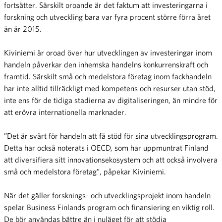
fortsätter. Särskilt oroande är det faktum att investeringarna i
forskning och utveckling bara var fyra procent större förra året
än år 2015.
Kiviniemi är oroad över hur utvecklingen av investeringar inom
handeln påverkar den inhemska handelns konkurrenskraft och
framtid. Särskilt små och medelstora företag inom fackhandeln
har inte alltid tillräckligt med kompetens och resurser utan stöd,
inte ens för de tidiga stadierna av digitaliseringen, än mindre för
att erövra internationella marknader.
”Det är svårt för handeln att få stöd för sina utvecklingsprogram.
Detta har också noterats i OECD, som har uppmuntrat Finland
att diversifiera sitt innovationsekosystem och att också involvera
små och medelstora företag”, påpekar Kiviniemi.
När det gäller forsknings- och utvecklingsprojekt inom handeln
spelar Business Finlands program och finansiering en viktig roll.
De bör användas bättre än i nuläget för att stödja