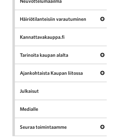
Neuvottelumaailma
Avaa valikko Häir
Häiriötilanteisiin varautuminen
Kannattavakauppa.fi
Avaa valikko Tari
Tarinoita kaupan alalta
Avaa valikko Ajan
Ajankohtaista Kaupan liitossa
Julkaisut
Medialle
Avaa valikko Seu
Seuraa toimintaamme