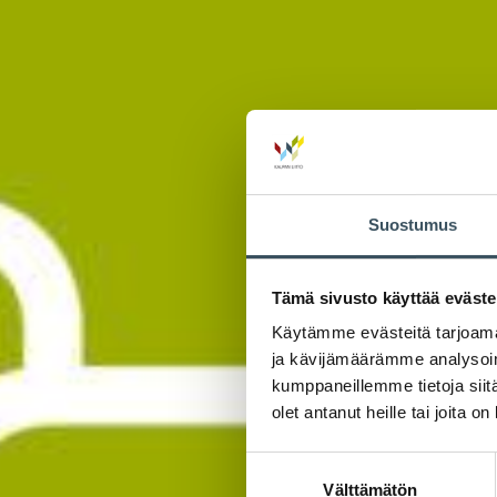
Suostumus
Tämä sivusto käyttää eväste
Käytämme evästeitä tarjoama
ja kävijämäärämme analysoim
kumppaneillemme tietoja siitä
olet antanut heille tai joita o
Suostumuksen
Välttämätön
valinta