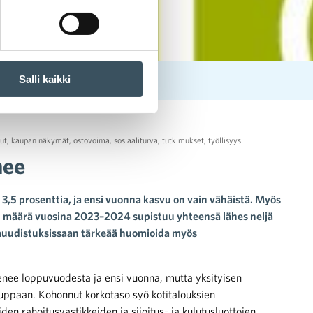
Salli kaikki
ut
,
kaupan näkymät
,
ostovoima
,
sosiaaliturva
,
tutkimukset
,
työllisyys
nee
,5 prosenttia, ja ensi vuonna kasvu on vain vähäistä. Myös
en määrä vuosina 2023–2024 supistuu yhteensä lähes neljä
mauudistuksissaan tärkeää huomioida myös
nee loppuvuodesta ja ensi vuonna, mutta yksityisen
auppaan. Kohonnut korkotaso syö kotitalouksien
en rahoitusvastikkeiden ja sijoitus- ja kulutusluottojen