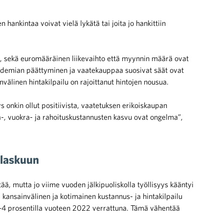
 hankintaa voivat vielä lykätä tai joita jo hankittiin
a, sekä euromääräinen liikevaihto että myynnin määrä ovat
 Pandemian päättyminen ja vaatekauppaa suosivat säät ovat
älinen hintakilpailu on rajoittanut hintojen nousua.
 onkin ollut positiivista, vaatetuksen erikoiskaupan
a-, vuokra- ja rahoituskustannusten kasvu ovat ongelma”,
 laskuun
ä, mutta jo viime vuoden jälkipuoliskolla työllisyys kääntyi
kansainvälinen ja kotimainen kustannus- ja hintakilpailu
–4 prosentilla vuoteen 2022 verrattuna. Tämä vähentää