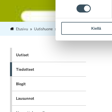
Kiellä
Etusivu
Uutishuone
2023
elokuu
7
Kaupan 
Uutiset
Tiedotteet
Blogit
Lausunnot