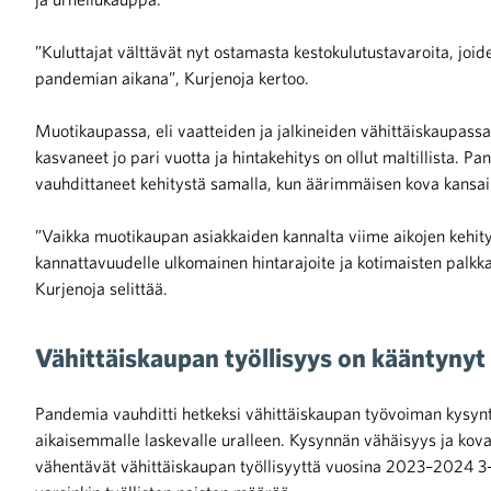
”Kuluttajat välttävät nyt ostamasta kestokulutustavaroita, joiden
pandemian aikana”, Kurjenoja kertoo.
Muotikaupassa, eli vaatteiden ja jalkineiden vähittäiskaupass
kasvaneet jo pari vuotta ja hintakehitys on ollut maltillista.
vauhdittaneet kehitystä samalla, kun äärimmäisen kova kansainv
”Vaikka muotikaupan asiakkaiden kannalta viime aikojen kehitys
kannattavuudelle ulkomainen hintarajoite ja kotimaisten palkk
Kurjenoja selittää.
Vähittäiskaupan työllisyys on kääntynyt
Pandemia vauhditti hetkeksi vähittäiskaupan työvoiman kysyntä
aikaisemmalle laskevalle uralleen. Kysynnän vähäisyys ja kova 
vähentävät vähittäiskaupan työllisyyttä vuosina 2023–2024 3