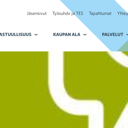
Jäsensivut
Työsuhde ja TES
Tapahtumat
Yhtey
ohteelle Tavoitteet
ASTUULLISUUS
Alavalikko kohteelle Vastuullisuus
KAUPAN ALA
Alavalikko kohteelle K
PALVELUT
A