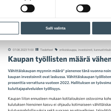
Salli valinta
työllisten määrä vähenee
07.08.2023 11:00
Tiedotteet
erikoiskauppa
,
investoinnit
,
kannustinlouk
Kaupan työllisten määrä vähe
Vähittäiskaupan myynnin määrä* pienenee tänä vuonna noin 3
kaupan investoinnit ovat laskussa. Vähittäiskaupan työllist
prosenttia verrattuna vuoteen 2022. Hallituksen on työvoi
kuluttajapalveluiden työllisyys.
Kaupan liiton ennusteen mukaan kotitalouksien ostovoima kohe
kulutuksen hienoinen kasvu ei ohjaudu kotimaiseen vähittäisk
kulutusmahdollisuuksia sekä suoraan asuntovelkojen, taloyhtiöid