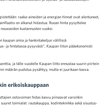
pistettään: raaka-aineiden ja energian hinnat ovat alentuneet,
inflaatio on alkanut hidastua. Ruoan hinta pysyttelee
 nousseiden kustannusten vuoksi.
n kaupan omia ja hankintaketjun välillisiä
us- ja hintatasoa pysyvästi”, Kaupan liiton pääekonomisti
tia, ja tälle vuodelle Kaupan liitto ennustaa suurin piirtein
in määrän pudotus pysähtyy, mutta ei juurikaan kasva.
nkin erikoiskauppaan
ttajien ostovoiman hidas kasvu piinaavat varsinkin
 suuret toimialat: rautakauppa, kodintekniikka sekä sisustus-