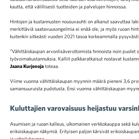
kautta, että välillisesti tuotteiden ja palvelujen hinnoissa.
iötilanteisiin varautuminen
Hintojen ja kustannusten nousuvauhti on alkanut saavuttaa laki
merkittäviä saatavuusongelmia ei enää ole, ja myös ruoan hinta
kuitenkin sitkeästi vuoden 2021 tasoa korkeammalla pysyvästi
”Vähittäiskaupan arvonlisäverottomista hinnoista noin puolet o
noita kaupan alalta
työvoimakustannuksia. Kalliit palkkaratkaisut nostavat kustann
Jaana Kurjenoja
toteaa.
kohtaista Kaupan liitossa
Viime vuonna vähittäiskaupan myynnin määrä pieneni 3,6 prosent
samansuuruista pudotusta. Ensi vuonna vähittäiskaupan myynn
Kuluttajien varovaisuus heijastuu varsi
Asumisen ja ruoan kalleus, ulkomainen verkkokauppa sekä kulu
raa toimintaamme
erikoiskaupan näkymiä. Erityisen paljon kärsivät erikoiskaupan
ja urheilukauppa.