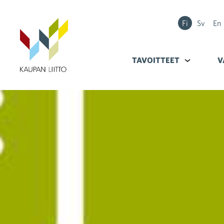
Fi
Sv
En
TAVOITTEET
Alavalikko k
V