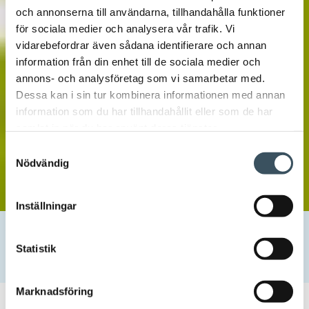
och annonserna till användarna, tillhandahålla funktioner
för sociala medier och analysera vår trafik. Vi
vidarebefordrar även sådana identifierare och annan
information från din enhet till de sociala medier och
annons- och analysföretag som vi samarbetar med.
Dessa kan i sin tur kombinera informationen med annan
information som du har tillhandahållit eller som de har
samlat in när du har använt deras tjänster.
Samtyckesval
Nödvändig
Inställningar
Hem
Uutishuone
2023
december
1
Kampanjen Ollaan ihmisiksi (Vänligt bemött) startat med
Statistik
nytt utseende – tillsammans mot osakligt bemötande
Marknadsföring