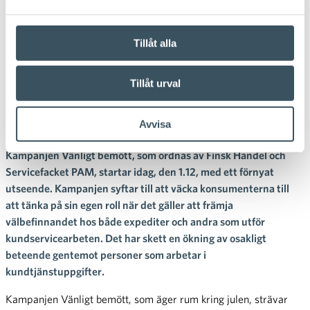
01.12.2023 08:00
Pressmeddelande
Kampanjen Ollaan ihmisiksi
Tillåt alla
(Vänligt bemött) startat med
Tillåt urval
nytt utseende – tillsammans
mot osakligt bemötande
Avvisa
Kampanjen Vänligt bemött, som ordnas av Finsk Handel och
Servicefacket PAM, startar idag, den 1.12, med ett förnyat
utseende. Kampanjen syftar till att väcka konsumenterna till
att tänka på sin egen roll när det gäller att främja
välbefinnandet hos både expediter och andra som utför
kundservicearbeten. Det har skett en ökning av osakligt
beteende gentemot personer som arbetar i
kundtjänstuppgifter.
Kampanjen Vänligt bemött, som äger rum kring julen, strävar