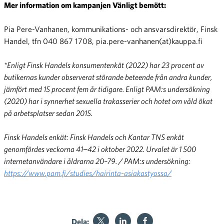
Mer information om kampanjen Vänligt bemött:
Pia Pere-Vanhanen, kommunikations- och ansvarsdirektör, Finsk
Handel, tfn 040 867 1708, pia.pere-vanhanen(at)kauppa.fi
*Enligt Finsk Handels konsumentenkät (2022) har 23 procent av
butikernas kunder observerat störande beteende från andra kunder,
jämfört med 15 procent fem år tidigare. Enligt PAM:s undersökning
(2020) har i synnerhet sexuella trakasserier och hotet om våld ökat
på arbetsplatser sedan 2015.
Finsk Handels enkät: Finsk Handels och Kantar TNS enkät
genomfördes veckorna 41−42 i oktober 2022. Urvalet är 1 500
internetanvändare i åldrarna 20–79. / PAM:s undersökning:
https://www.pam.fi/studies/hairinta-asiakastyossa/
Dela: