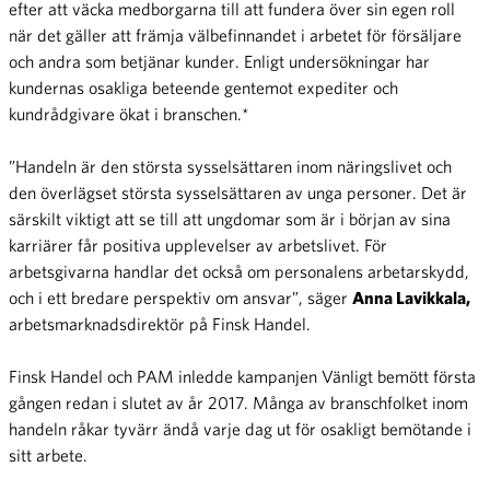
efter att väcka medborgarna till att fundera över sin egen roll
när det gäller att främja välbefinnandet i arbetet för försäljare
och andra som betjänar kunder. Enligt undersökningar har
kundernas osakliga beteende gentemot expediter och
kundrådgivare ökat i branschen.*
”Handeln är den största sysselsättaren inom näringslivet och
den överlägset största sysselsättaren av unga personer. Det är
särskilt viktigt att se till att ungdomar som är i början av sina
karriärer får positiva upplevelser av arbetslivet. För
arbetsgivarna handlar det också om personalens arbetarskydd,
och i ett bredare perspektiv om ansvar”, säger
Anna Lavikkala,
arbetsmarknadsdirektör på Finsk Handel.
Finsk Handel och PAM inledde kampanjen Vänligt bemött första
gången redan i slutet av år 2017. Många av branschfolket inom
handeln råkar tyvärr ändå varje dag ut för osakligt bemötande i
sitt arbete.