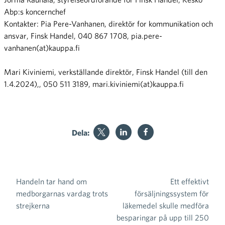
Abp:s koncernchef
Kontakter: Pia Pere-Vanhanen, direktör for kommunikation och
ansvar, Finsk Handel, 040 867 1708, pia.pere-
vanhanen(at)kauppa.fi
Mari Kiviniemi, verkställande direktör, Finsk Handel (till den
1.4.2024),, 050 511 3189, mari.kiviniemi(at)kauppa.fi
Dela:
Handeln tar hand om
Ett effektivt
Inläggsnavigering
medborgarnas vardag trots
försäljningssystem för
strejkerna
läkemedel skulle medföra
besparingar på upp till 250