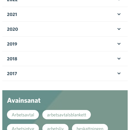
Öpp
men
2021
Öpp
men
2020
Öpp
men
2019
Öpp
men
2018
Öpp
men
2017
Öpp
men
Avainsanat
Arbetsavtal
arbetsavtalsblankett
Arbetsintyg
arbetsliv
beskattningen