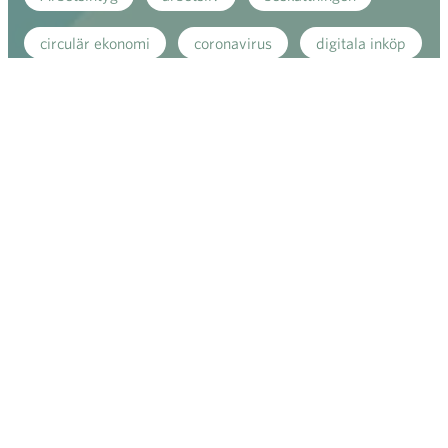
circulär ekonomi
coronavirus
digitala inköp
digitala köp
digitala matinköp
digitalisering
direkt stöd
e-handel
fackhandeln
företagsansvar
företagsbesöksförbud
handeln
handelns kollektivavtal
handelns kollektivavtalsförhandlingar
julhandeln
kollektivavtal
konsument
konsumentenkät
konsumptionen
Kundnöjdheten
köpvanor