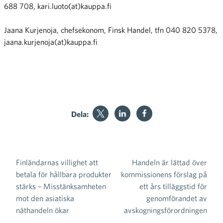
688 708, kari.luoto(at)kauppa.fi
Jaana Kurjenoja, chefsekonom, Finsk Handel, tfn 040 820 5378,
jaana.kurjenoja(at)kauppa.fi
Dela:
Finländarnas villighet att
Handeln är lättad över
Inläggsnavigering
betala för hållbara produkter
kommissionens förslag på
stärks – Misstänksamheten
ett års tilläggstid för
mot den asiatiska
genomförandet av
näthandeln ökar
avskogningsförordningen