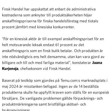
Finsk Handel har uppskattat att enbart de administrativa
kostnaderna som anknyter till produktsäkerheten höjer
anskaffningspriserna för finska handelsföretag med tiotals
procent jämfört med kinesiska konkurrenter.
”För en kinesisk aktör är till exempel anskaffningspriset för en
helt motsvarande leksak endast 61 procent av det
anskaffningspris som en finsk butik betalar. Och produkten är
inte nödvändigtvis ens helt densamma, utan kan vara gjord av
billigare och till och med farliga material”, konstaterar
Jaana
Kurjenoja
, chefsekonom vid Finsk Handel.
Baserat på testköp som gjordes på Temu.com:s marknadsplats i
maj 2024 är misstanken befogad. Ingen av de 14 beställda
produkterna skulle ha uppfyllt kraven som ställs för en europeisk
försäljare. De vanligaste problemen gällde förpacknings- och
produktmärkningarna samt bristfälliga skötsel- och
bruksanvisningar.