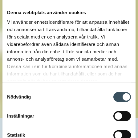
Denna webbplats använder cookies
Vi använder enhetsidentifierare för att anpassa innehållet
och annonserna till användarna, tillhandahålla funktioner
för sociala medier och analysera vår trafik. Vi
vidarebefordrar även sådana identifierare och annan
information från din enhet till de sociala medier och
annons- och analysföretag som vi samarbetar med.
Dessa kan i sin tur kombinera informationen med annan
information som du har tillhandahållit eller som de har
samlat in när du har använt deras tjänster.
Samtyckesval
Nödvändig
Inställningar
Hem
Uutishuone
2024
september
17
Testköp på Temu.com:s marknadsplats uppfyllde inte de
Statistik