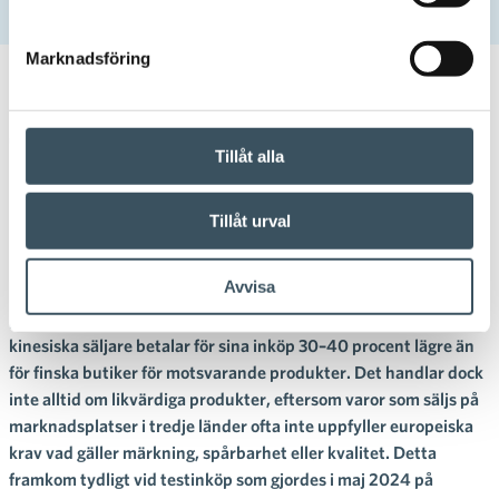
europeiska kraven
Marknadsföring
17.09.2024 09:10
Pressmeddelande
Testköp på Temu.com:s
Tillåt alla
marknadsplats uppfyllde inte
Tillåt urval
de europeiska kraven
Avvisa
På grund av administrativa kostnader relaterade till
produktsäkerhet och konsumentskydd är de priser som
kinesiska säljare betalar för sina inköp 30–40 procent lägre än
för finska butiker för motsvarande produkter. Det handlar dock
inte alltid om likvärdiga produkter, eftersom varor som säljs på
marknadsplatser i tredje länder ofta inte uppfyller europeiska
krav vad gäller märkning, spårbarhet eller kvalitet. Detta
framkom tydligt vid testinköp som gjordes i maj 2024 på