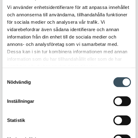
Vi använder enhetsidentifierare för att anpassa innehållet
Arbetsavtal
arbetsavtalsblankett
och annonserna till användarna, tillhandahålla funktioner
för sociala medier och analysera vår trafik. Vi
Arbetsintyg
arbetsliv
beskattningen
vidarebefordrar även sådana identifierare och annan
information från din enhet till de sociala medier och
circulär ekonomi
coronapandemi
annons- och analysföretag som vi samarbetar med.
Dessa kan i sin tur kombinera informationen med annan
coronavirus
digitala inköp
digitala köp
information som du har tillhandahållit eller som de har
samlat in när du har använt deras tjänster.
digitala matinköp
digitalisering
direkt stöd
Samtyckesval
Nödvändig
e-handel
FIBS
företagsansvar
Inställningar
handeln
handelns kollektivavtal
handelns kollektivavtalsförhandlingar
hyresstöd
Statistik
julhandeln
kollektivavtal
konsumentenkät