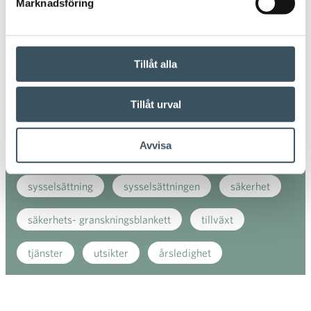
Marknadsföring
kundnöjdhet
Kundnöjdheten
marknaden
marknadsföring
mode
rabattuttryck
Tillåt alla
regeringens halvårsbudget
Ryssland
Tillåt urval
sommarjobb
sportmode
strejk
Avvisa
styrelseordförande
stöd
stödåtgärder
sysselsättning
sysselsättningen
säkerhet
säkerhets- granskningsblankett
tillväxt
tjänster
utsikter
årsledighet