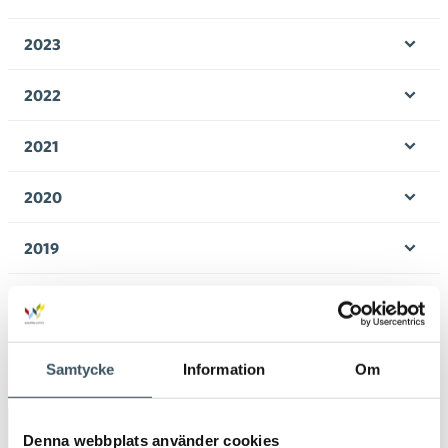
Öpp
men
2023
Öpp
men
2022
Öpp
men
2021
Öpp
men
2020
Öpp
men
2019
Öpp
men
2018
Öpp
men
2017
Öpp
Samtycke
Information
Om
men
Avainsanat
Denna webbplats använder cookies