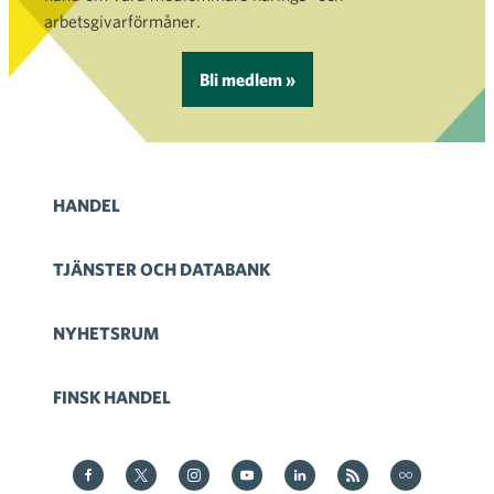
arbetsgivarförmåner.
Bli medlem »
HANDEL
TJÄNSTER OCH DATABANK
NYHETSRUM
FINSK HANDEL
Kauppa på Facebook
Kauppa på Twitter
Kauppa on Instagram
Kauppa på YouTube
Kauppa på LinkedIn
Kauppa on RSS
Kauppa
on Flickr