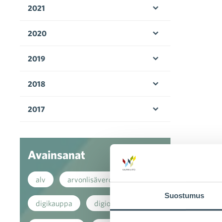
2021
Avaa valikko
2020
Avaa valikko
2019
Avaa valikko
2018
Avaa valikko
2017
Avaa valikko
Avainsanat
alv
arvonlisävero
Suostumus
digikauppa
digiostaminen