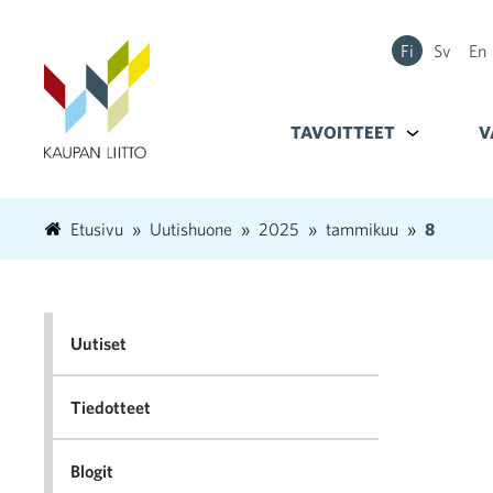
Fi
Sv
En
TAVOITTEET
Alavalikko k
V
Etusivu
Uutishuone
2025
tammikuu
8
Uutiset
Tiedotteet
Blogit