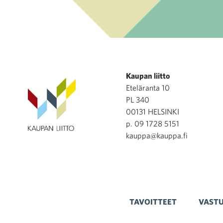
Kaupan liitto
Eteläranta 10
PL 340
00131 HELSINKI
p. 09 1728 5151
kauppa@kauppa.fi
TAVOITTEET
VASTU