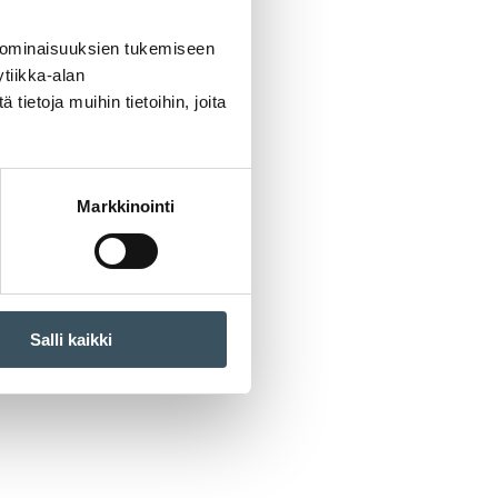
 ominaisuuksien tukemiseen
tiikka-alan
ietoja muihin tietoihin, joita
Markkinointi
Salli kaikki