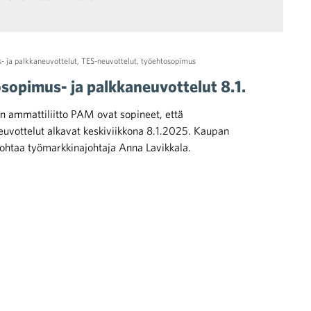
- ja palkkaneuvottelut
,
TES-neuvottelut
,
työehtosopimus
osopimus- ja palkkaneuvottelut 8.1.
en ammattiliitto PAM ovat sopineet, että
uvottelut alkavat keskiviikkona 8.1.2025. Kaupan
 johtaa työmarkkinajohtaja Anna Lavikkala.