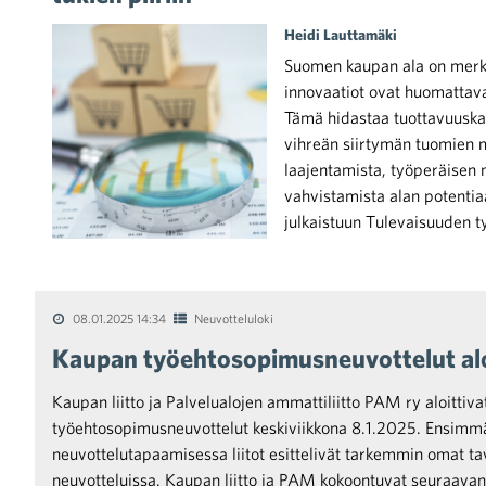
Heidi Lauttamäki
Suomen kaupan ala on merki
innovaatiot ovat huomattavan
Tämä hidastaa tuottavuuskas
vihreän siirtymän tuomien m
iötilanteisiin varautuminen
laajentamista, työperäisen
vahvistamista alan potentia
julkaistuun Tulevaisuuden 
noita kaupan alalta
08.01.2025 14:34
Neuvotteluloki
Kaupan työehtosopimusneuvottelut alo
kohtaista Kaupan liitossa
Kaupan liitto ja Palvelualojen ammattiliitto PAM ry aloittiv
työehtosopimusneuvottelut keskiviikkona 8.1.2025. Ensimm
neuvottelutapaamisessa liitot esittelivät tarkemmin omat ta
neuvotteluissa. Kaupan liitto ja PAM kokoontuvat seuraavan