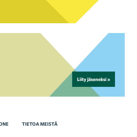
Liity jäseneksi »
ONE
TIETOA MEISTÄ