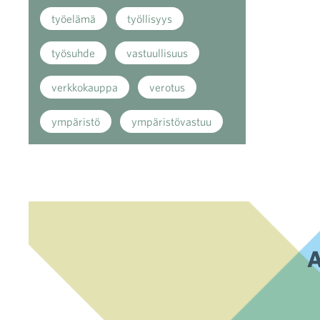
työelämä
työllisyys
työsuhde
vastuullisuus
verkkokauppa
verotus
ympäristö
ympäristövastuu
A