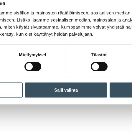
itä
mme sisällön ja mainosten räätälöimiseen, sosiaalisen median
iseen. Lisäksi jaamme sosiaalisen median, mainosalan ja analy
, miten käytät sivustoamme. Kumppanimme voivat yhdistää näitä t
n kerätty, kun olet käyttänyt heidän palvelujaan.
Mieltymykset
Tilastot
Salli valinta