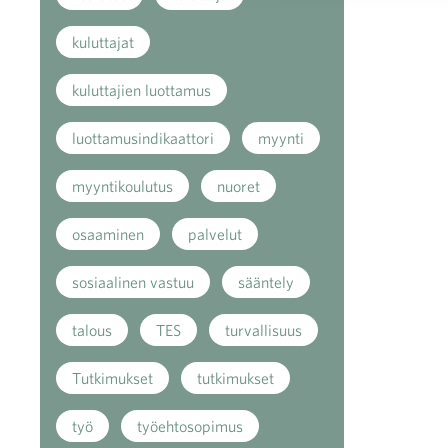
kuluttajat
kuluttajien luottamus
luottamusindikaattori
myynti
myyntikoulutus
nuoret
osaaminen
palvelut
sosiaalinen vastuu
sääntely
talous
TES
turvallisuus
Tutkimukset
tutkimukset
työ
työehtosopimus