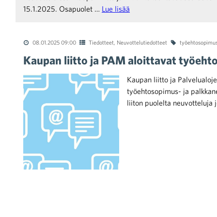
15.1.2025. Osapuolet …
Lue lisää
raa toimintaamme
08.01.2025 09:00
Tiedotteet
,
Neuvottelutiedotteet
työehtosopimus
Kaupan liitto ja PAM aloittavat työeht
Kaupan liitto ja Palvelualoj
työehtosopimus- ja palkkane
liiton puolelta neuvotteluja