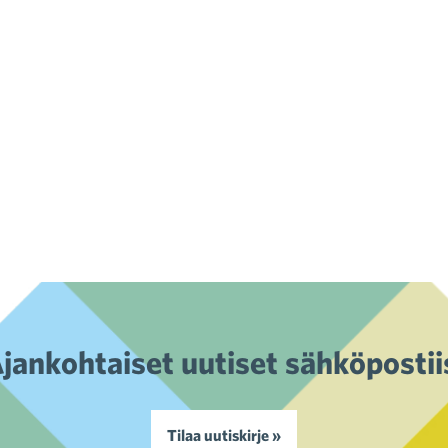
jankohtaiset uutiset sähköpostii
Tilaa uutiskirje »