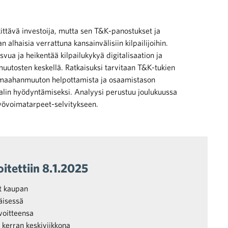
ttävä investoija, mutta sen T&K-panostukset ja
 alhaisia verrattuna kansainvälisiin kilpailijoihin.
vua ja heikentää kilpailukykyä digitalisaation ja
uutosten keskellä. Ratkaisuksi tarvitaan T&K-tukien
 maahanmuuton helpottamista ja osaamistason
alin hyödyntämiseksi. Analyysi perustuu joulukuussa
työvoimatarpeet-selvitykseen.
itettiin 8.1.2025
at kaupan
äisessä
voitteensa
 kerran keskiviikkona