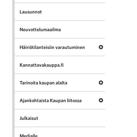
Lausunnot
Neuvottelumaailma
Avaa valikko Häir
Häiriötilanteisiin varautuminen
Kannattavakauppa.fi
Avaa valikko Tari
Tarinoita kaupan alalta
Avaa valikko Ajan
Ajankohtaista Kaupan liitossa
Julkaisut
Medialle