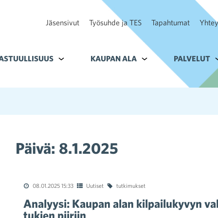
Jäsensivut
Työsuhde ja TES
Tapahtumat
Yhtey
ohteelle Tavoitteet
ASTUULLISUUS
Alavalikko kohteelle Vastuullisuus
KAUPAN ALA
Alavalikko kohteelle K
PALVELUT
A
Päivä:
8.1.2025
08.01.2025 15:33
Uutiset
tutkimukset
Analyysi: Kaupan alan kilpailukyvyn 
tukien piiriin