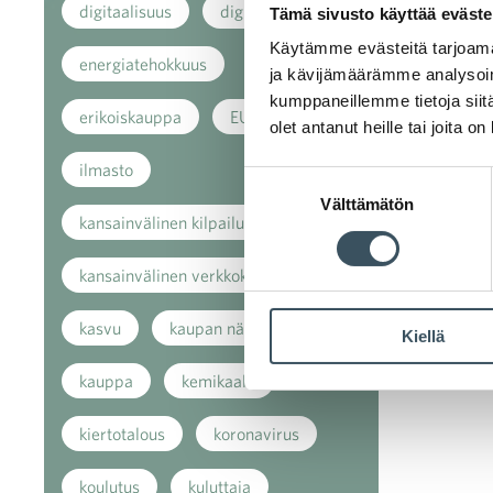
digitaalisuus
digitalisaatio
Tämä sivusto käyttää eväste
Käytämme evästeitä tarjoama
energiatehokkuus
ja kävijämäärämme analysoim
kumppaneillemme tietoja siitä
erikoiskauppa
EU
olet antanut heille tai joita o
ilmasto
Suostumuksen
Välttämätön
valinta
kansainvälinen kilpailu
kansainvälinen verkkokauppa
kasvu
kaupan näkymät
Kiellä
kauppa
kemikaalit
kiertotalous
koronavirus
koulutus
kuluttaja