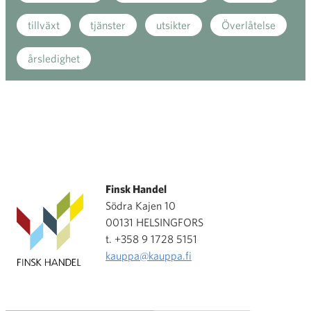
tillväxt
tjänster
utsikter
Överlåtelse
årsledighet
Finsk Handel
Södra Kajen 10
00131 HELSINGFORS
t. +358 9 1728 5151
kauppa@kauppa.fi