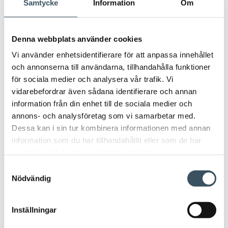
Samtycke
Information
Om
men
Avainsanat
Denna webbplats använder cookies
Vi använder enhetsidentifierare för att anpassa innehållet
ansvar
apoteksmarknaden
Arbetsavtal
och annonserna till användarna, tillhandahålla funktioner
för sociala medier och analysera vår trafik. Vi
arbetsavtalsblankett
Arbetsintyg
arbetsliv
vidarebefordrar även sådana identifierare och annan
information från din enhet till de sociala medier och
beskattningen
circulär ekonomi
coronavirus
annons- och analysföretag som vi samarbetar med.
Dessa kan i sin tur kombinera informationen med annan
digitala inköp
digitala köp
information som du har tillhandahållit eller som de har
samlat in när du har använt deras tjänster.
digitala matinköp
digitalisering
direkt stöd
Samtyckesval
Nödvändig
e-handel
elektrisk
flitfällor
företagsansvar
handeln
Inställningar