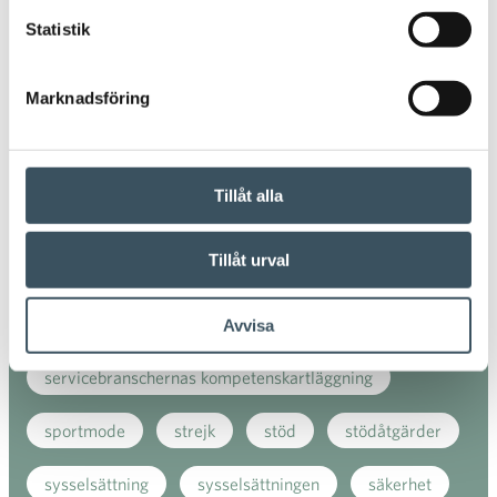
handelns kollektivavtal
Statistik
handelns kollektivavtalsförhandlingar
Marknadsföring
handelns utsikter
hyreskostnader
julhandeln
kollektivavtal
konsumentenkät
Tillåt alla
kundnöjdhet
Kundnöjdheten
Tillåt urval
Kundnöjdhetsindexet
köpstig
mode
regeringens halvårsbudget
Avvisa
servicebranschernas kompetenskartläggning
sportmode
strejk
stöd
stödåtgärder
sysselsättning
sysselsättningen
säkerhet