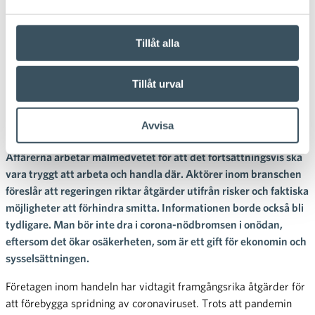
08.10.2020 12:43
Pressmeddelande
Finsk Handel och Företagarna i
Tillåt alla
Finland: Trygga butiksbesök
Tillåt urval
håller ekonomins hjul
snurrande
Avvisa
Affärerna arbetar målmedvetet för att det fortsättningsvis ska
vara tryggt att arbeta och handla där. Aktörer inom branschen
föreslår att regeringen riktar åtgärder utifrån risker och faktiska
möjligheter att förhindra smitta. Informationen borde också bli
tydligare. Man bör inte dra i corona-nödbromsen i onödan,
eftersom det ökar osäkerheten, som är ett gift för ekonomin och
sysselsättningen.
Företagen inom handeln har vidtagit framgångsrika åtgärder för
att förebygga spridning av coronaviruset. Trots att pandemin