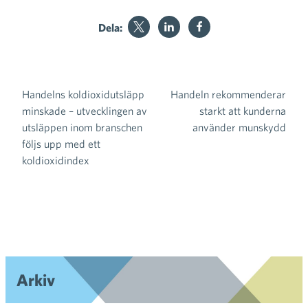
Dela:
Handelns koldioxidutsläpp
Handeln rekommenderar
Inläggsnavigering
minskade – utvecklingen av
starkt att kunderna
utsläppen inom branschen
använder munskydd
följs upp med ett
koldioxidindex
Arkiv