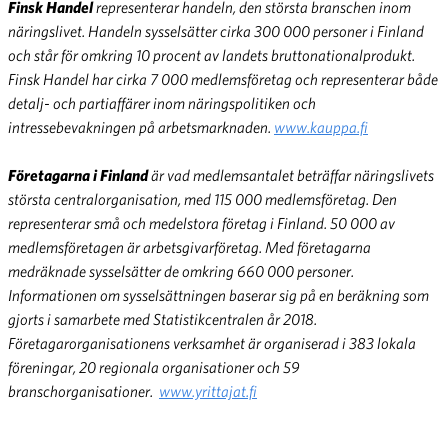
Finsk Handel
representerar handeln, den största branschen inom
näringslivet. Handeln sysselsätter cirka 300 000 personer i Finland
och står för omkring 10 procent av landets bruttonationalprodukt.
Finsk Handel har cirka 7 000 medlemsföretag och representerar både
detalj- och partiaffärer inom näringspolitiken och
intressebevakningen på arbetsmarknaden.
www.kauppa.fi
Företagarna i Finland
är vad medlemsantalet beträffar näringslivets
största centralorganisation, med 115 000 medlemsföretag. Den
representerar små och medelstora företag i Finland. 50 000 av
medlemsföretagen är arbetsgivarföretag. Med företagarna
medräknade sysselsätter de omkring 660 000 personer.
Informationen om sysselsättningen baserar sig på en beräkning som
gjorts i samarbete med Statistikcentralen år 2018.
Företagarorganisationens verksamhet är organiserad i 383 lokala
föreningar, 20 regionala organisationer och 59
branschorganisationer.
www.yrittajat.fi