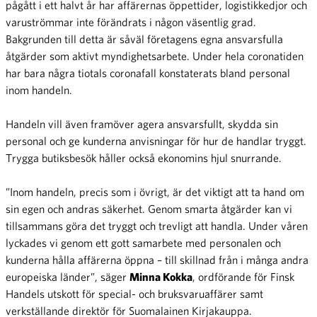
pågått i ett halvt år har affärernas öppettider, logistikkedjor och
varuströmmar inte förändrats i någon väsentlig grad.
Bakgrunden till detta är såväl företagens egna ansvarsfulla
åtgärder som aktivt myndighetsarbete. Under hela coronatiden
har bara några tiotals coronafall konstaterats bland personal
inom handeln.
Handeln vill även framöver agera ansvarsfullt, skydda sin
personal och ge kunderna anvisningar för hur de handlar tryggt.
Trygga butiksbesök håller också ekonomins hjul snurrande.
”Inom handeln, precis som i övrigt, är det viktigt att ta hand om
sin egen och andras säkerhet. Genom smarta åtgärder kan vi
tillsammans göra det tryggt och trevligt att handla. Under våren
lyckades vi genom ett gott samarbete med personalen och
kunderna hålla affärerna öppna – till skillnad från i många andra
europeiska länder”, säger
Minna Kokka
, ordförande för Finsk
Handels utskott för special- och bruksvaruaffärer samt
verkställande direktör för Suomalainen Kirjakauppa.