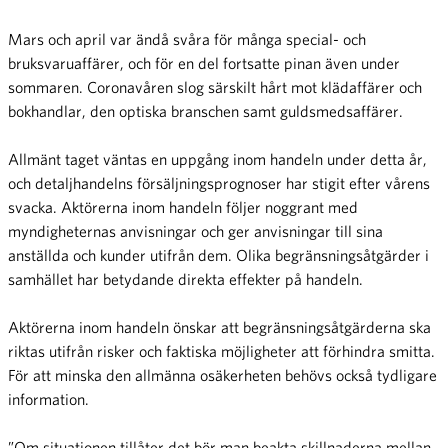
Mars och april var ändå svåra för många special- och
bruksvaruaffärer, och för en del fortsatte pinan även under
sommaren. Coronavåren slog särskilt hårt mot klädaffärer och
bokhandlar, den optiska branschen samt guldsmedsaffärer.
Allmänt taget väntas en uppgång inom handeln under detta år,
och detaljhandelns försäljningsprognoser har stigit efter vårens
svacka. Aktörerna inom handeln följer noggrant med
myndigheternas anvisningar och ger anvisningar till sina
anställda och kunder utifrån dem. Olika begränsningsåtgärder i
samhället har betydande direkta effekter på handeln.
Aktörerna inom handeln önskar att begränsningsåtgärderna ska
riktas utifrån risker och faktiska möjligheter att förhindra smitta.
För att minska den allmänna osäkerheten behövs också tydligare
information.
”Om situationen tillåter det bör man beakta skillnaderna mellan