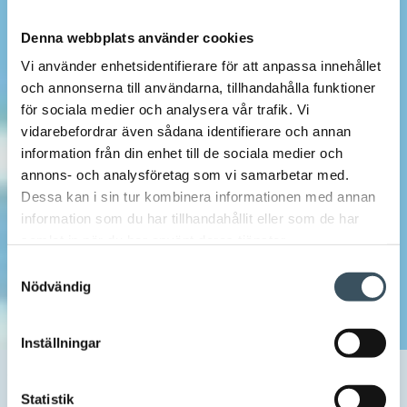
Denna webbplats använder cookies
Vi använder enhetsidentifierare för att anpassa innehållet
och annonserna till användarna, tillhandahålla funktioner
för sociala medier och analysera vår trafik. Vi
vidarebefordrar även sådana identifierare och annan
information från din enhet till de sociala medier och
annons- och analysföretag som vi samarbetar med.
Dessa kan i sin tur kombinera informationen med annan
information som du har tillhandahållit eller som de har
samlat in när du har använt deras tjänster.
Samtyckesval
Nödvändig
Inställningar
Hem
Uutishuone
2026
maj
28
Enbart böter löser inte problemen med
Statistik