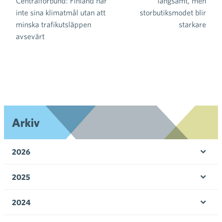
Centralförbund: Finland når
långsamt, men
inte sina klimatmål utan att
storbutiksmodet blir
minska trafikutsläppen
starkare
avsevärt
Arkiv
2026
Öpp
men
2025
Öpp
men
2024
Öpp
men