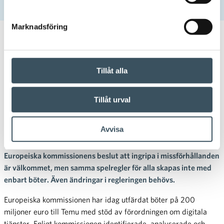
skräpproduktsruljansen
Marknadsföring
28.05.2026 16:28
Pressmeddelande
Enbart böter löser inte
Tillåt alla
problemen med
Tillåt urval
skräpproduktsruljansen
Avvisa
Enligt Finsk Handel räcker det inte med böter för att lösa
problemen som orsakas av webbhandeln utanför EU.
Europeiska kommissionens beslut att ingripa i missförhållanden
är välkommet, men samma spelregler för alla skapas inte med
enbart böter. Även ändringar i regleringen behövs.
Europeiska kommissionen har idag utfärdat böter på 200
miljoner euro till Temu med stöd av förordningen om digitala
tjänster. Enligt kommissionen identifierade, analyserade och