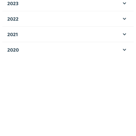
2023
Öpp
men
2022
Öpp
men
2021
Öpp
men
2020
Öpp
men
2019
Öpp
men
2018
Öpp
men
2017
Öpp
men
Avainsanat