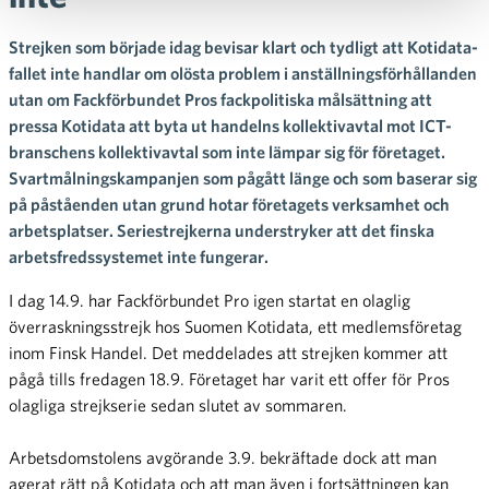
Strejken som började idag bevisar klart och tydligt att Kotidata-
fallet inte handlar om olösta problem i anställningsförhållanden
utan om Fackförbundet Pros fackpolitiska målsättning att
pressa Kotidata att byta ut handelns kollektivavtal mot ICT-
branschens kollektivavtal som inte lämpar sig för företaget.
Svartmålningskampanjen som pågått länge och som baserar sig
på påståenden utan grund hotar företagets verksamhet och
arbetsplatser. Seriestrejkerna understryker att det finska
arbetsfredssystemet inte fungerar.
I dag 14.9. har Fackförbundet Pro igen startat en olaglig
överraskningsstrejk hos Suomen Kotidata, ett medlemsföretag
inom Finsk Handel. Det meddelades att strejken kommer att
pågå tills fredagen 18.9. Företaget har varit ett offer för Pros
olagliga strejkserie sedan slutet av sommaren.
Arbetsdomstolens avgörande 3.9. bekräftade dock att man
agerat rätt på Kotidata och att man även i fortsättningen kan