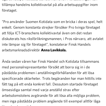
tillämpa handelns kollektivavtal på alla arbetsuppgifter inom
företaget.
”Pro använder Suomen Kotidata som en bricka i deras spel, helt
enkelt. Genom konstanta strejker försöker Pro tvinga företaget
att följa ICT-branschens kollektivavtal även om det redan
diskuterats hos riksförlikningsmannen, i Pros närvaro, att avtalet
inte lämpar sig för företaget”, konstaterar Finsk Handels
arbetsmarknadsdirektör
Anna Lavikkala.
Ända sedan våren har Finsk Handel och Kotidata tillsammans
med personalrepresentanter försökt att borra sig in i de
påstådda problemen i anställningsförhållanden för att lösa
specificerade oklarheter. Trots begäranden har man hittills inte
fått tag på ett enda konkret fall. Dessutom startade företaget
ömsesidiga samtal med varje anställd strax efter
arbetsdomstolens avgörande för att lösa alla möjliga problem,
men inga påstådda problem angående till exempel alltför låga