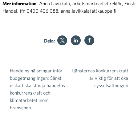
Mer information
: Anna Lavikkala, arbetsmarknadsdirektör, Finsk
Handel, tfn 0400 406 088, anna.lavikkala(at)kauppa.fi
Dela:
Handelns hälsningar inför
Tjänsternas konkurrenskraft
Inläggsnavigering
budgetmanglingen: Sänkt
är viktig för att öka
elskatt ska stödja handelns
sysselsättningen
konkurrenskraft och
klimatarbetet inom
branschen