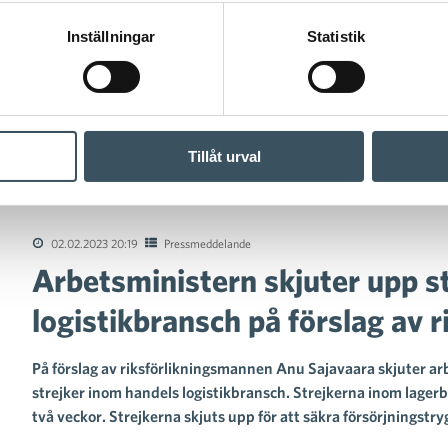
Inställningar
Statistik
Tillåt urval
nistern skjuter upp strejker inom handelns logistikbransch på för
02.02.2023 20:19
Pressmeddelande
Arbetsministern skjuter upp s
logistikbransch på förslag av 
På förslag av riksförlikningsmannen Anu Sajavaara skjuter a
strejker inom handels logistikbransch. Strejkerna inom lagerb
två veckor. Strejkerna skjuts upp för att säkra försörjningst