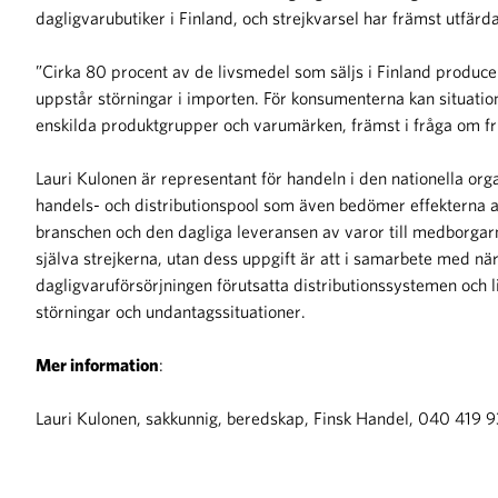
dagligvarubutiker i Finland, och strejkvarsel har främst utfärd
”Cirka 80 procent av de livsmedel som säljs i Finland producer
uppstår störningar i importen. För konsumenterna kan situation
enskilda produktgrupper och varumärken, främst i fråga om fr
Lauri Kulonen är representant för handeln i den nationella or
handels- och distributionspool som även bedömer effekterna av
branschen och den dagliga leveransen av varor till medborgarna.
själva strejkerna, utan dess uppgift är att i samarbete med nä
dagligvaruförsörjningen förutsatta distributionssystemen och
störningar och undantagssituationer.
Mer information
:
Lauri Kulonen, sakkunnig, beredskap, Finsk Handel, 040 419 93