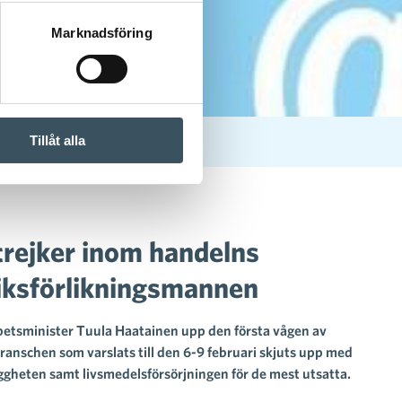
Marknadsföring
Tillåt alla
slag av riksförlikningsmannen
trejker inom handelns
riksförlikningsmannen
rbetsminister Tuula Haatainen upp den första vågen av
ranschen som varslats till den 6-9 februari skjuts upp med
ryggheten samt livsmedelsförsörjningen för de mest utsatta.