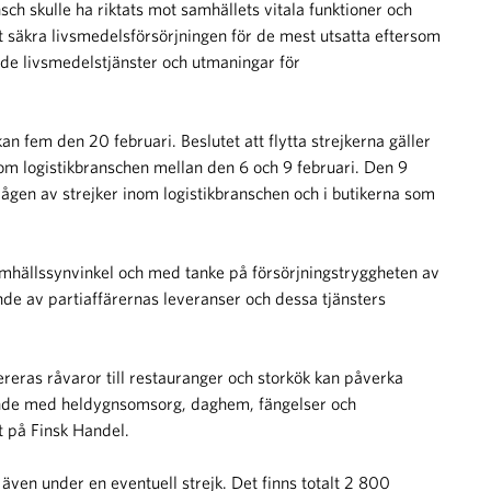
sch skulle ha riktats mot samhällets vitala funktioner och
att säkra livsmedelsförsörjningen för de mest utsatta eftersom
ade livsmedelstjänster och utmaningar för
n fem den 20 februari. Beslutet att flytta strejkerna gäller
inom logistikbranschen mellan den 6 och 9 februari. Den 9
 vågen av strejker inom logistikbranschen och i butikerna som
amhällssynvinkel och med tanke på försörjningstryggheten av
de av partiaffärernas leveranser och dessa tjänsters
vereras råvaror till restauranger och storkök kan påverka
oende med heldygnsomsorg, daghem, fängelser och
 på Finsk Handel.
även under en eventuell strejk. Det finns totalt 2 800