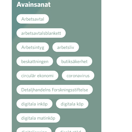
Avainsanat
Arbetsavtal
arbetsavtalsblankett
Arbetsintyg
arbetsliv
beskattningen
butiksäkerhet
circulär ekonomi
coronavirus
Detaljhandelns Forskningsstiftelse
digitala inköp
digitala köp
digitala matinköp
digitalisering
direkt stöd