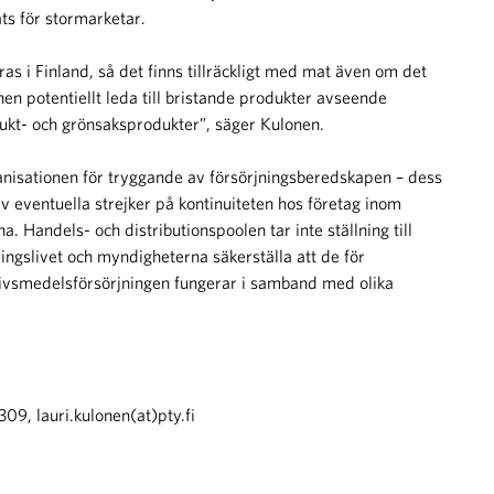
ats för stormarketar.
as i Finland, så det finns tillräckligt med mat även om det
en potentiellt leda till bristande produkter avseende
ukt- och grönsaksprodukter”, säger Kulonen.
ganisationen för tryggande av försörjningsberedskapen – dess
 eventuella strejker på kontinuiteten hos företag inom
 Handels- och distributionspoolen tar inte ställning till
ringslivet och myndigheterna säkerställa att de för
 livsmedelsförsörjningen fungerar i samband med olika
09, lauri.kulonen(at)pty.fi