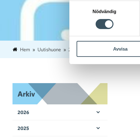
Samtyckesval
Nödvändig
Avvisa
Hem
Uutishuone
2023
februari
2
Arbetsmi
Arkiv
2026
Öppna menyn
2025
Öppna menyn