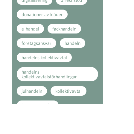
donationer av kläder
e-handel
fackhandeln
företagsansvar
handeln
handelns kollektivavtal
handelns
kollektivavtalsförhandlingar
julhandeln
kollektivavtal
konsumentenkät
konsumptionen
Kundnöjdheten
kundservice