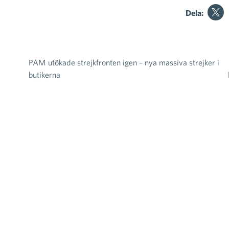
Dela:
PAM utökade strejkfronten igen – nya massiva strejker i
Inläggsnavigering
butikerna