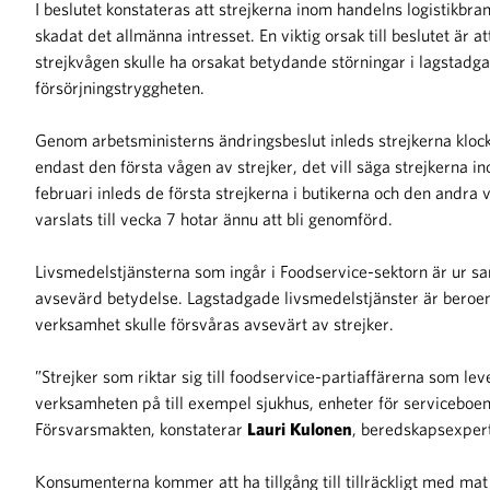
I beslutet konstateras att strejkerna inom handelns logistikbran
skadat det allmänna intresset. En viktig orsak till beslutet är 
strejkvågen skulle ha orsakat betydande störningar i lagstadg
försörjningstryggheten.
Genom arbetsministerns ändringsbeslut inleds strejkerna klocka
endast den första vågen av strejker, det vill säga strejkerna 
februari inleds de första strejkerna i butikerna och den andra
varslats till vecka 7 hotar ännu att bli genomförd.
Livsmedelstjänsterna som ingår i Foodservice-sektorn är ur s
avsevärd betydelse. Lagstadgade livsmedelstjänster är beroen
verksamhet skulle försvåras avsevärt av strejker.
”Strejker som riktar sig till foodservice-partiaffärerna som le
verksamheten på till exempel sjukhus, enheter för serviceb
Försvarsmakten, konstaterar
Lauri
Kulonen
, beredskapsexpert
Konsumenterna kommer att ha tillgång till tillräckligt med mat 