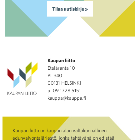
Tilaa uutiskirje »
Kaupan liitto
Eteläranta 10
PL 340
00131 HELSINKI
p. 09 1728 5151
kauppa@kauppa.fi
Kaupan liitto on kaupan alan valtakunnallinen
edunvalvontajärjestö, jonka tehtävänä on edistää