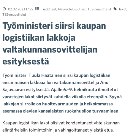
02.02.2023 17:22
Tiedotteet
,
Neuvottelu-uutiset
,
TES-neuvottelut
lakot
,
TES-neuvottelut
Työministeri siirsi kaupan
logistiikan lakkoja
valtakunnansovittelijan
esityksestä
Työministeri Tuula Haatainen siirsi kaupan logistiikan
ensimmäisen lakkoaallon valtakunnansovittelija Anu
Sajavaaran esityksestä. Ajalle 6.–9. helmikuuta ilmoitetut
varastojen lakot siirtyvät kahdella viikolla eteenpäin. Syynä
lakkojen siirrolle on huoltovarmuuden ja heikoimmassa
asemassa olevien kansalaisten ruokahuollon turvaaminen.
Kaupan logistiikan lakot olisivat kohdentuneet yhteiskunnan
elintärkeisiin toimintoihin ja vahingoittaneet yleistä etua,