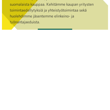
suomalaista kauppaa. Kehitämme kaupan yritysten
toimintaedellytyksiä ja yhteistyötoimintaa sekä
huolehdimme jäsentemme elinkeino- ja
työnantajaeduista.
Liity jäseneksi »
TAVOITTEET
VASTUULLISUUS
KAUPAN ALA
PALVELUT