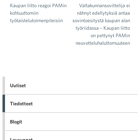
Kaupan liitto reagoi PAMin
Valtakunnansovittelija ei
Artikkelien selaus
kohtuuttomiin
nähnyt edellytyksiä antaa
työtaistelutoimenpiteisiin
sovintoesitystä kaupan alan
työriidassa – Kaupan liitto
on pettynyt PAMin
neuvotteluhaluttomuuteen
Uutiset
Tiedotteet
Blogit
Lausunnot