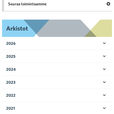
A
Seuraa toimintaamme
Arkistot
2026
Avaa 
2025
Avaa 
2024
Avaa 
2023
Avaa 
2022
Avaa 
2021
Avaa 