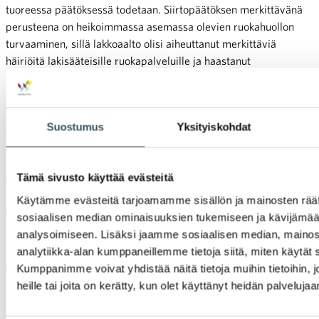
tuoreessa päätöksessä todetaan. Siirtopäätöksen merkittävänä
perusteena on heikoimmassa asemassa olevien ruokahuollon
turvaaminen, sillä lakkoaalto olisi aiheuttanut merkittäviä
häiriöitä lakisääteisille ruokapalveluille ja haastanut
huoltovarmuuden.
Työministerin päätöksellä siirtyvät lakot alkaisivat
Suostumus
Yksityiskohdat
siirtopäätöksen mukaan 20. helmikuuta klo 5. Lakkojen
siirtopäätös koskee vain ensimmäistä lakkoaaltoa, eli ajalle 6.–9.
helmikuuta sijoittuvien logistiikan lakkoja. Helmikuun 9. päivänä
Tämä sivusto käyttää evästeitä
alkavat myymälöiden ensimmäiset lakot sekä viikolle 7 sijoittuva
logistiikan ja myymälöiden toinen lakkoaalto uhkaavat edelleen
Käytämme evästeitä tarjoamamme sisällön ja mainosten räät
toteutua.
sosiaalisen median ominaisuuksien tukemiseen ja kävijäm
analysoimiseen. Lisäksi jaamme sosiaalisen median, mainos
Foodservice-sektorin osana toimivat ruokapalvelut ovat
analytiikka-alan kumppaneillemme tietoja siitä, miten käytä
yhteiskunnallisesti ja huoltovarmuuden näkökulmasta
Kumppanimme voivat yhdistää näitä tietoja muihin tietoihin, jo
merkityksellisiä. Tukkukauppojen toimitusten varassa on
heille tai joita on kerätty, kun olet käyttänyt heidän palvelujaa
lakisääteisiä ruokapalveluita, joiden toimintaa lakot haittaisivat
merkittävästi.