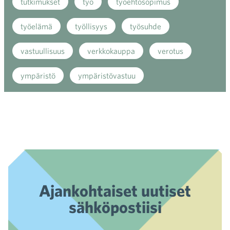
tutkimukset
työ
työehtosopimus
työelämä
työllisyys
työsuhde
vastuullisuus
verkkokauppa
verotus
ympäristö
ympäristövastuu
Ajankohtaiset uutiset
sähköpostiisi