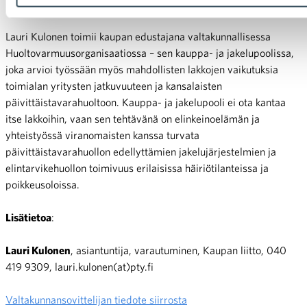
Kulonen sanoo.
Lauri Kulonen toimii kaupan edustajana valtakunnallisessa
Huoltovarmuusorganisaatiossa – sen kauppa- ja jakelupoolissa,
joka arvioi työssään myös mahdollisten lakkojen vaikutuksia
toimialan yritysten jatkuvuuteen ja kansalaisten
päivittäistavarahuoltoon. Kauppa- ja jakelupooli ei ota kantaa
itse lakkoihin, vaan sen tehtävänä on elinkeinoelämän ja
yhteistyössä viranomaisten kanssa turvata
päivittäistavarahuollon edellyttämien jakelujärjestelmien ja
elintarvikehuollon toimivuus erilaisissa häiriötilanteissa ja
poikkeusoloissa.
Lisätietoa
:
Lauri Kulonen
, asiantuntija, varautuminen, Kaupan liitto, 040
419 9309, lauri.kulonen(at)pty.fi
Valtakunnansovittelijan tiedote siirrosta