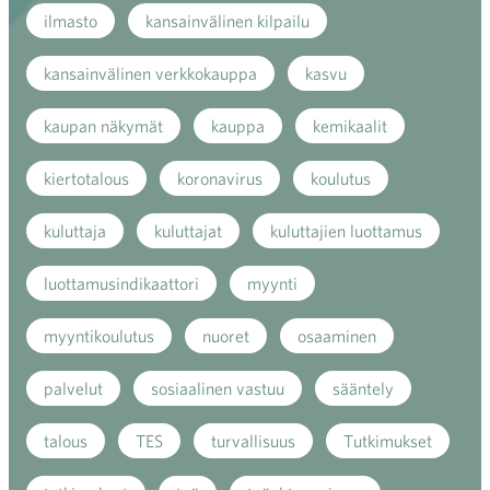
ilmasto
kansainvälinen kilpailu
kansainvälinen verkkokauppa
kasvu
kaupan näkymät
kauppa
kemikaalit
kiertotalous
koronavirus
koulutus
kuluttaja
kuluttajat
kuluttajien luottamus
luottamusindikaattori
myynti
myyntikoulutus
nuoret
osaaminen
palvelut
sosiaalinen vastuu
sääntely
talous
TES
turvallisuus
Tutkimukset