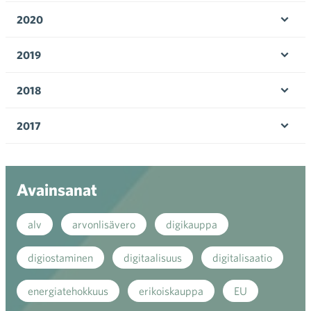
2020
Avaa 
2019
Avaa 
2018
Avaa 
2017
Avaa 
Avainsanat
alv
arvonlisävero
digikauppa
digiostaminen
digitaalisuus
digitalisaatio
energiatehokkuus
erikoiskauppa
EU